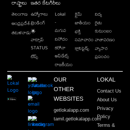
రాష్ట్రాలు
ఇతర కేటగిరీలు
తెలంగాణ
ఉద్యోగాలు
Lokal
క్రైమ్
విద్య
-
ట్రెండింగ్
జాతీయం
రైతు
ఆంధ్రప్రదేశ్
మగువ
కుటుంబం
🌟
భక్తి
తమిళనాడు
వినోదం
వాట్సాప్
సమాచారం
వాతావరణం
STATUS
కరోనా
క్లాసిఫైడ్స్
వ్యాపార
అప్‌డేట్స్
టిప్స్
ప్రపంచం
రాజకీయం
OUR
LOKAL
OTHER
Contact Us
WEBSITES
About Us
Privacy
getlokalapp.com
Policy
tamil.getlokalapp.com
Terms &