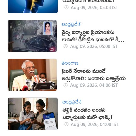
Aug 09, 2026, 05:08 IST
ఆంధ్రప్రదేశ్
వైద్య విద్యార్థిని ప్రియాంకను
కారుతో ఢీకొట్టిన ఘటనలో కీలక
పరిణామం
Aug 09, 2026, 05:08 IST
తెలంగాణ
సైబర్ నేరాలను ముందే
అడ్డుకోవాలి: బండారు దత్తాత్రేయ
Aug 09, 2026, 04:08 IST
ఆంధ్రప్రదేశ్
తల్లికి వందనం అందని
విద్యార్థులకు మరో ఛాన్స్!
Aug 09, 2026, 04:08 IST