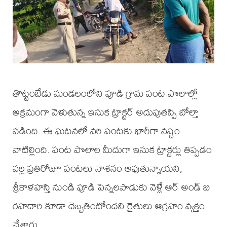
తొట్టంబేడు మండలంలోని పూడి గ్రామ పంట పొలాల్లో
అక్రమంగా వెళుతున్న ఇసుక ట్రాక్టర్ అదుపుతప్పి బోల్తా
పడింది. ఈ ఘటనలో వరి పంటకు భారీగా నష్టం
వాటిల్లింది. పంట పొలాల మీదుగా ఇసుక ట్రాక్టర్లు తిప్పడం
వల్ల ప్రతిరోజూ పంటలు నాశనం అవుతున్నాయని,
శ్రీకాళహస్తి నుండి పూడి పెన్నలపాడుకు వెళ్లే ఆర్ అండ్ బి
రహదారి కూడా దెబ్బతింటోందని రైతులు ఆగ్రహం వ్యక్తం
చేశారు.