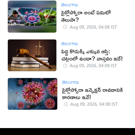
తెలంగాణ
సైక్లోస్పోరా అంటే ఏమిటో
తెలుసా?
Aug 09, 2026, 04:08 IST
తెలంగాణ
పెద్ద కొడుక్కి ఎక్కువ ఆస్తి:
చట్టంలో ఉందా? వాస్తవం ఇదే!
Aug 09, 2026, 04:08 IST
తెలంగాణ
సైక్లోస్పోరా ఇన్ఫెక్షన్ రావడానికి
కారణాలు ఇవే!
Aug 09, 2026, 04:08 IST