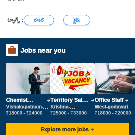
ట్యాగ్స్ :
లోకల్
క్రైమ్
Jobs near you
Chemist
Territory Sales
Office Staff
Production
Manager
Vishakapatnam-
Krishna-
West-godavari
new
vijayawada
Executive
₹18000 - ₹24000
₹25000 - ₹33000
₹18000 - ₹20000
Explore more jobs