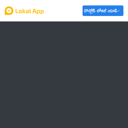
డౌన్లోడ్ లోకల్ యాప్
ఆంధ్రప్రదేశ్
తెలంగాణ
ఉద్యోగాలు
ట్రెండింగ్
వాతావరణం
🌟 వాట్సాప్ STATUS
వినోదం