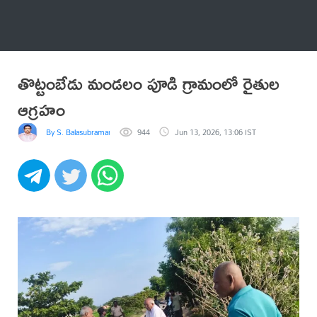
అనేకం
తొట్టంబేడు మండలం పూడి గ్రామంలో రైతుల
ఆగ్రహం
By S. Balasubramanyam
944
Jun 13, 2026, 13:06 IST