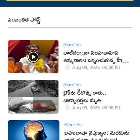
సంబంధిత పోస్ట్
తెలంగాణ
లాల్‌దర్వాజా సింహవాహిని
అమ్మవారిని దర్శించుకున్న హీరో
విజయ్‌
Aug 09, 2026, 05:08 IST
తెలంగాణ
బైక్‌ను ఢీకొన్న కారు..
భార్యాభర్తలు మృతి
Aug 09, 2026, 05:08 IST
తెలంగాణ
బహుభాషా నైపుణ్యం: మెదడును
యవ్వనంగా ఉంచుతుంది!