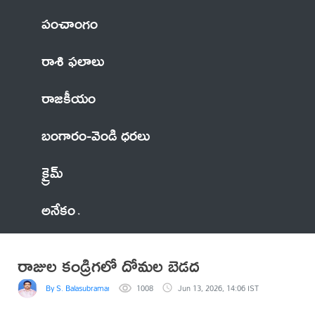
పంచాంగం
రాశి ఫలాలు
రాజకీయం
బంగారం-వెండి ధరలు
క్రైమ్
అనేకం
రాజుల కండ్రిగలో దోమల బెడద
By S. Balasubramanyam
1008
Jun 13, 2026, 14:06 IST