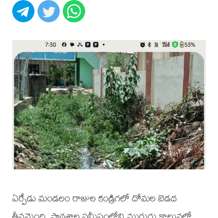
ఏర్పేడు మండలం రాజుల కండ్రిగలో దోమల బెడద
తీవ్రమైంది. పాఠశాల సమీపంలోని మురుగు కాలువలో