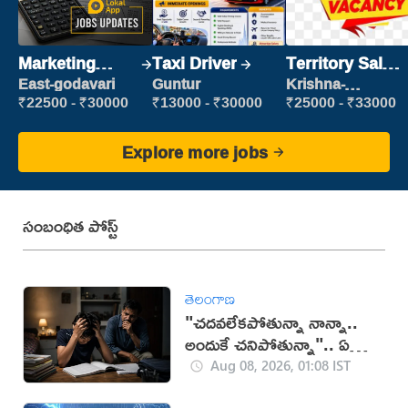
Marketing
Taxi Driver
Territory Sales
Executive
Manager
East-godavari
Guntur
Krishna-
vijayawada
₹22500 - ₹30000
₹13000 - ₹30000
₹25000 - ₹33000
Explore more jobs
సంబంధిత పోస్ట్
తెలంగాణ
"చదవలేకపోతున్నా నాన్నా..
అందుకే చనిపోతున్నా".. ఏడో
తరగతి బాలుడు సూసైడ్
Aug 08, 2026, 01:08 IST