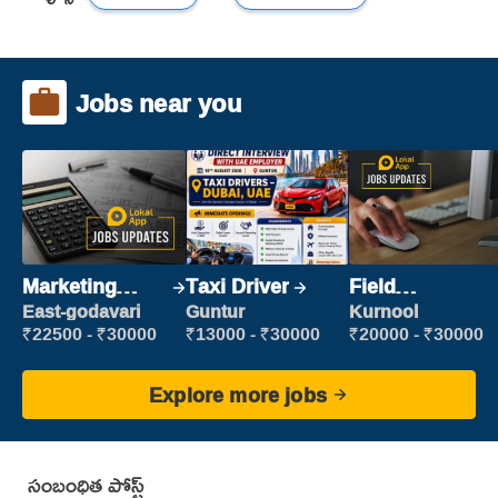
Jobs near you
Marketing
Taxi Driver
Field
Executive
Marketing
East-godavari
Guntur
Kurnool
Executive
₹22500 - ₹30000
₹13000 - ₹30000
₹20000 - ₹30000
Explore more jobs
సంబంధిత పోస్ట్