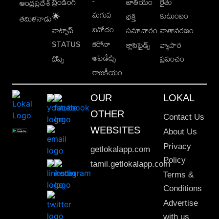
-
ట్రెండింగ్
జాతీయం
రైతు
ఆంధ్రప్రదేశ్
మగువ
కుటుంబం
🌟
భక్తి
తమిళనాడు
వినోదం
వాట్సాప్
సమాచారం
వాతావరణం
STATUS
కరోనా
క్లాసిఫైడ్స్
వ్యాపార
అప్‌డేట్స్
టిప్స్
ప్రపంచం
రాజకీయం
OUR
LOKAL
OTHER
Contact Us
WEBSITES
About Us
Privacy
getlokalapp.com
Policy
tamil.getlokalapp.com
Terms &
Conditions
Advertise
with us