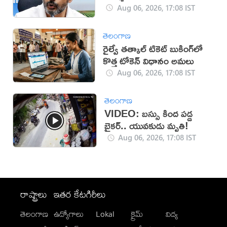
Aug 06, 2026, 17:08 IST
తెలంగాణ
రైల్వే తత్కాల్ టికెట్ బుకింగ్‌లో
కొత్త టోకెన్ విధానం అమలు
Aug 06, 2026, 17:08 IST
తెలంగాణ
VIDEO: బస్సు కింద పడ్డ
బైకర్.. యువకుడు మృతి!
Aug 06, 2026, 17:08 IST
రాష్ట్రాలు
ఇతర కేటగిరీలు
తెలంగాణ
ఉద్యోగాలు
Lokal
క్రైమ్
విద్య