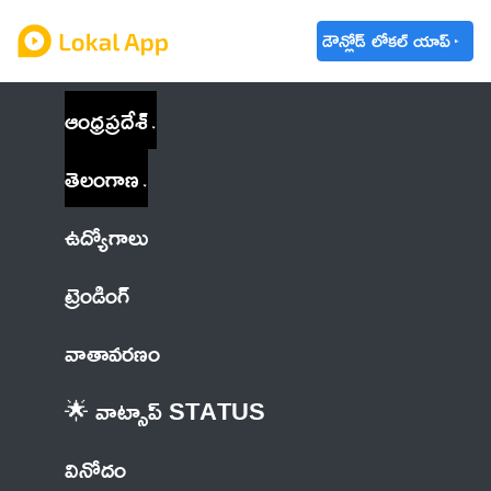
డౌన్లోడ్ లోకల్ యాప్
ఆంధ్రప్రదేశ్
తెలంగాణ
ఉద్యోగాలు
ట్రెండింగ్
వాతావరణం
🌟 వాట్సాప్ STATUS
వినోదం