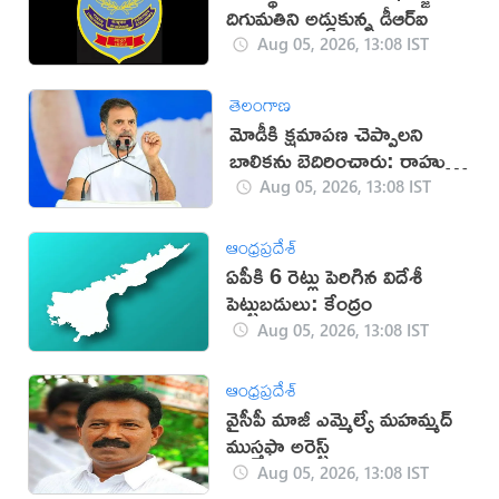
దిగుమతిని అడ్డుకున్న డీఆర్‌ఐ
Aug 05, 2026, 13:08 IST
తెలంగాణ
మోడీకి క్షమాపణ చెప్పాలని
బాలికను బెదిరించారు: రాహుల్
గాంధీ
Aug 05, 2026, 13:08 IST
ఆంధ్రప్రదేశ్
ఏపీకి 6 రెట్లు పెరిగిన విదేశీ
పెట్టుబడులు: కేంద్రం
Aug 05, 2026, 13:08 IST
ఆంధ్రప్రదేశ్
వైసీపీ మాజీ ఎమ్మెల్యే మ‌హమ్మ‌ద్
ముస్త‌ఫా అరెస్ట్
Aug 05, 2026, 13:08 IST