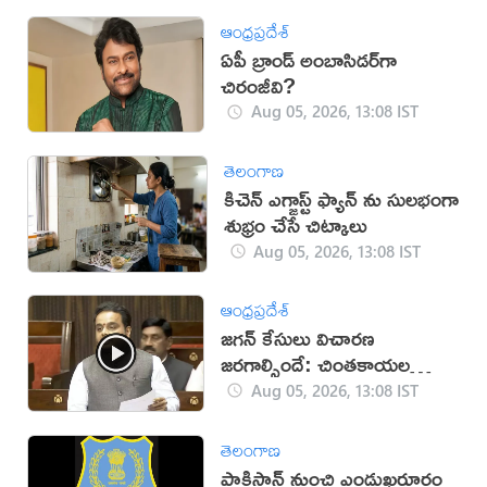
ఆంధ్రప్రదేశ్
ఏపీ బ్రాండ్ అంబాసిడర్‌గా
చిరంజీవి?
Aug 05, 2026, 13:08 IST
తెలంగాణ
కిచెన్ ఎగ్జాస్ట్ ఫ్యాన్ ను సులభంగా
శుభ్రం చేసే చిట్కాలు
Aug 05, 2026, 13:08 IST
ఆంధ్రప్రదేశ్
జగన్ కేసులు విచారణ
జరగాల్సిందే: చింతకాయల
విజయ్
Aug 05, 2026, 13:08 IST
తెలంగాణ
పాకిస్థాన్‌ నుంచి ఎండుఖర్జూరం