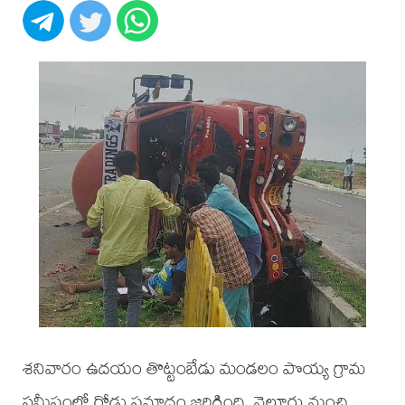
శనివారం ఉదయం తొట్టంబేడు మండలం పొయ్య గ్రామ
సమీపంలో రోడ్డు ప్రమాదం జరిగింది. నెల్లూరు నుంచి