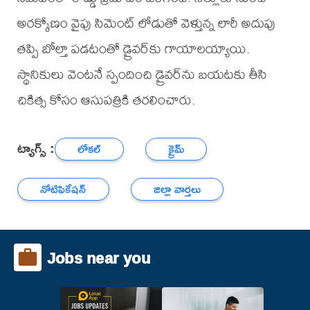
అరక్కోణం వైపు సిమెంట్ లోడుతో వెళ్తున్న లారీ అదుపు
తప్పి బోల్తా పడటంతో డ్రైవర్‌కు గాయాలయ్యాయి.
స్థానికులు వెంటనే స్పందించి డ్రైవర్‌ను బయటకు తీసి
చికిత్స కోసం ఆసుపత్రికి తరలించారు.
ట్యాగ్స్ :
లోకల్
క్రైమ్
నోటిఫికేషన్
జిల్లా వార్తలు
Jobs near you