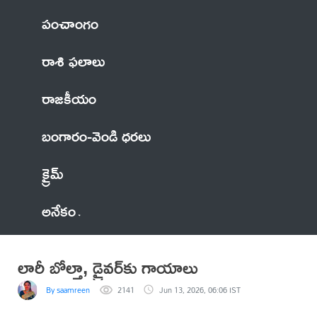
పంచాంగం
రాశి ఫలాలు
రాజకీయం
బంగారం-వెండి ధరలు
క్రైమ్
అనేకం
లారీ బోల్తా, డ్రైవర్‌కు గాయాలు
By saamreen
2141
Jun 13, 2026, 06:06 IST