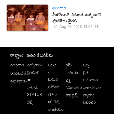
తెలంగాణ
హీరోయిన్ సమంత చిన్ననాటి
ఫొటోలు వైరల్
Aug 05, 2026, 13:08 IST
రాష్ట్రాలు
ఇతర కేటగిరీలు
తెలంగాణ
ఉద్యోగాలు
Lokal
క్రైమ్
విద్య
-
ట్రెండింగ్
జాతీయం
రైతు
ఆంధ్రప్రదేశ్
మగువ
కుటుంబం
🌟
భక్తి
తమిళనాడు
వినోదం
వాట్సాప్
సమాచారం
వాతావరణం
STATUS
కరోనా
క్లాసిఫైడ్స్
వ్యాపార
అప్‌డేట్స్
టిప్స్
ప్రపంచం
రాజకీయం