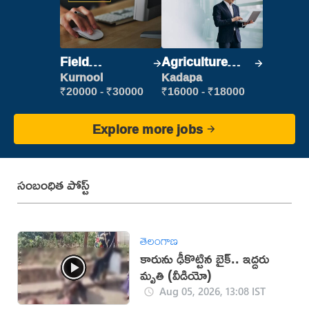
Field
Agriculture
Marketing
Labour
Kurnool
Kadapa
Executive
₹20000 - ₹30000
₹16000 - ₹18000
Explore more jobs
సంబంధిత పోస్ట్
తెలంగాణ
కారును ఢీకొట్టిన బైక్.. ఇద్దరు
మృతి (వీడియో)
Aug 05, 2026, 13:08 IST