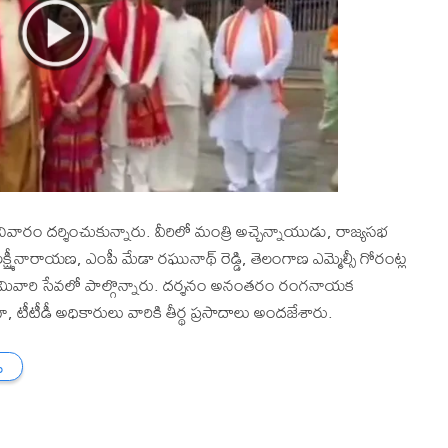
వారం దర్శించుకున్నారు. వీరిలో మంత్రి అచ్చెన్నాయుడు, రాజ్యసభ
మీనారాయణ, ఎంపీ మేడా రఘునాథ్ రెడ్డి, తెలంగాణ ఎమ్మెల్సీ గోరంట్ల
స్వామివారి సేవలో పాల్గొన్నారు. దర్శనం అనంతరం రంగనాయక
టీడీ అధికారులు వారికి తీర్థ ప్రసాదాలు అందజేశారు.
ు