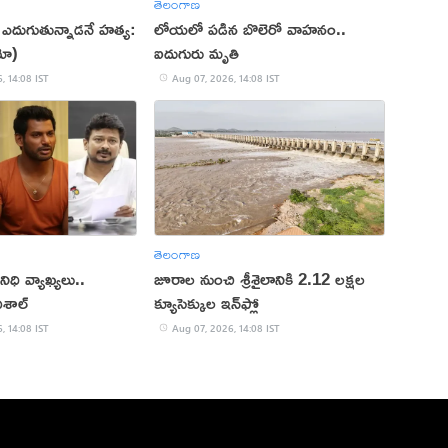
తెలంగాణ
ఎదుగుతున్నాడనే హత్య:
లోయలో పడిన బొలెరో వాహనం..
ియో)
ఐదుగురు మృతి
, 14:08 IST
Aug 07, 2026, 14:08 IST
తెలంగాణ
ిధి వ్యాఖ్యలు..
జూరాల నుంచి శ్రీశైలానికి 2.12 లక్షల
ిశాల్
క్యూసెక్కుల ఇన్‌ఫ్లో
, 14:08 IST
Aug 07, 2026, 14:08 IST