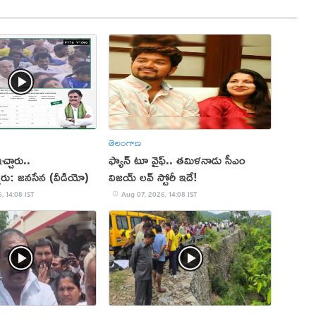
తెలంగాణ
్చారు..
ఫ్యాన్ టూ వైఫ్.. తమిళనాడు సీఎం
్నారు: జనసేన (వీడియో)
విజయ్ లవ్ స్టోరీ ఇదే!
, 14:08 IST
Aug 07, 2026, 14:08 IST