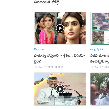
సంబంధిత పోస్ట్
తెలంగాణ
ఆంధ్రప్రదేశ్
సామాన్య భక్తురాలిగా శ్రీలీల.. వీడియో
పవన్ మాట ఇచ
వైరల్
నిలబెట్టుకున
Aug 07, 2026, 14:08 IST
Aug 07, 2026