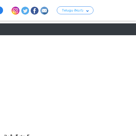
Telugu తెలుగు
ు
రాజకీయం
బంగారం-వెండి ధరలు
క్రైమ్
వ్యాపార ప్రపంచం
టాలీవుడ్ న్య