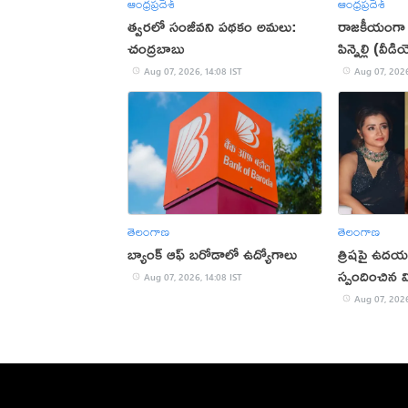
ఆంధ్రప్రదేశ్
ఆంధ్రప్రదేశ్
త్వరలో సంజీవని పథకం అమలు:
రాజకీయంగా 
చంద్రబాబు
పిన్నెల్లి (వీడ
Aug 07, 2026, 14:08 IST
Aug 07, 2026
తెలంగాణ
తెలంగాణ
బ్యాంక్ ఆఫ్ బరోడాలో ఉద్యోగాలు
త్రిషపై ఉదయన
స్పందించిన వ
Aug 07, 2026, 14:08 IST
Aug 07, 2026