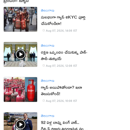
ట్రెండింగ్ న్యూస్
తెలంగాణ
సులభంగా గ్యాస్ eKYC పూర్తి
చేసుకోండిలా!
Aug 07, 2026, 14:08 IST
తెలంగాణ
రక్షణ ఒప్పందం చేసుకున్న పాక్‌-
సౌదీ-తుర్కియే
Aug 07, 2026, 12:08 IST
తెలంగాణ
గ్యాస్ అయిపోతోందా? ఇలా
తెలుసుకోండి!
Aug 07, 2026, 10:08 IST
తెలంగాణ
92 ఏళ్ల బామ్మ వింగ్ వాక్..
గిన్నిస్ రికార్డు తిరగరాసిన వండర్