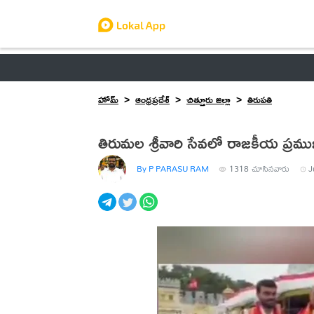
ఆంధ్రప్రదేశ్
తెలంగాణ
ఉద్యోగాలు
ట్రెండింగ్
హోమ్
ఆంధ్రప్రదేశ్
చిత్తూరు జిల్లా
తిరుపతి
తిరుమల శ్రీవారి సేవలో రాజకీయ ప్రమ
By P PARASU RAM
1318
చూసినవారు
J