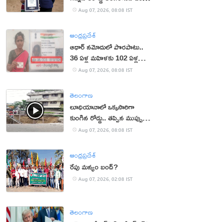
ఉమెన్
Aug 07, 2026, 08:08 IST
ఆంధ్రప్రదేశ్
ఆధార్‌ నమోదులో పొరపాటు..
36 ఏళ్ల మహిళకు 102 ఏళ్ల
వయసు!
Aug 07, 2026, 08:08 IST
తెలంగాణ
లూధియానాలో ఒక్కసారిగా
కుంగిన రోడ్డు.. తప్పిన ముప్పు
(వీడియో)
Aug 07, 2026, 08:08 IST
ఆంధ్రప్రదేశ్
రేపు మన్యం బంద్‌?
Aug 07, 2026, 02:08 IST
తెలంగాణ