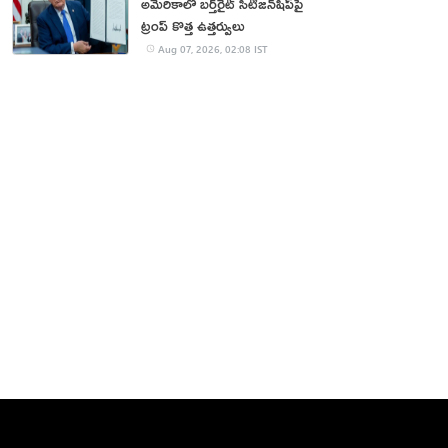
అమెరికాలో బర్త్‌రైట్ సిటిజన్‌షిప్‌పై
ట్రంప్ కొత్త ఉత్తర్వులు
Aug 07, 2026, 02:08 IST