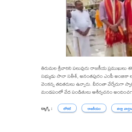
తిరుమల శ్రీవారిని పలువురు రాజకీయ ప్రముఖులు శని
సభ్యుడు సానా సతీశ్, అనంతపురం ఎంపీ అంబికా లక్ష్
వెంకన్న తదితరులు ఉన్నారు. వీరంతా వేర్వేరుగా 
మండపంలో వేద పండితులు ఆశీర్వచనం అందించగా, టీ
ట్యాగ్స్ :
లోకల్
రాజకీయం
జిల్లా వార్తల