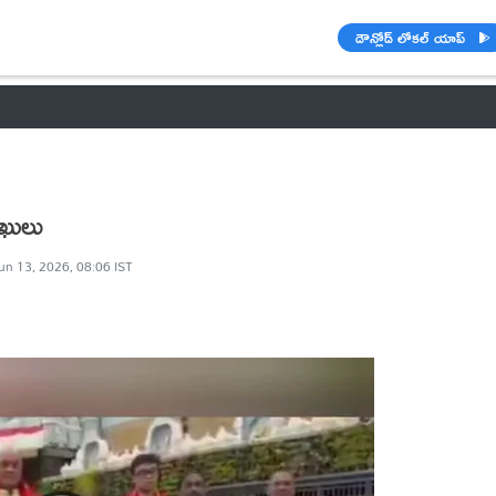
డౌన్లోడ్ లోకల్ యాప్
వాతావరణం
🌟 వాట్సాప్ STATUS
వినోదం
పంచాంగం
రాశి ఫలాల
ుఖులు
un 13, 2026, 08:06 IST