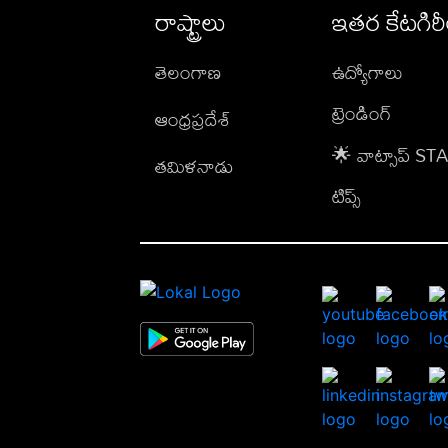
రాష్ట్రాలు
ఇతర కేటగిర
తెలంగాణ
ఉద్యోగాలు
ట్రెండింగ్
ఆంధ్రప్రదేశ్
🌟 వాట్సాప్ S
తమిళనాడు
టిప్స్