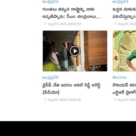
ఆంధ్రప్రదేశ్
ఆంధ్రప్రదేశ్
గుంతలు తవ్విన రాష్ట్రాన్ని నాకు
ఇచ్చిన మాటకు
అప్పజెప్పారు: సీఎం చంద్రబాబు
పనిచేస్తున్న
(వీడియో)
Aug 07, 2026, 08:08 IST
Aug 07, 2026
ఆంధ్రప్రదేశ్
తెలంగాణ
వైసీపీ నేత ఇరగం అనిల్ రెడ్డి అరెస్ట్
కొరియన్ కనక
(వీడియో)
ఎన్టీఆర్ డైలాగ
Aug 07, 2026, 08:08 IST
Aug 07, 2026