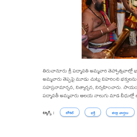
తిరుచానూరు శ్రీ పద్మావతి అమ్మవారి తెప్పోత్సవా
అమ్మవారు తెప్పపై మూడు చుట్లు విహరించి భక్తుల
సహస్రనామార్చన, నిత్యార్చన, నిర్వహించారు. సాయంత
పద్మావతీ అమ్మవారు ఆలయ నాలుగు మాడ వీధుల్లో ఊర
ట్యాగ్స్ :
లోకల్
భక్తి
జిల్లా వార్తలు