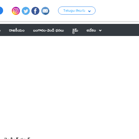
Telugu తెలుగు
ు
రాజకీయం
బంగారం-వెండి ధరలు
క్రైమ్
అనేకం