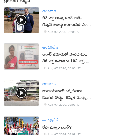
ట్రెండింగ్ న్యూస్
తెలంగాణ
92 ఏళ్ల బామ్మ వింగ్ వాక్..
గిన్నిస్ రికార్డు తిరగరాసిన వండర్
ఉమెన్
Aug 07, 2026, 08:08 IST
ఆంధ్రప్రదేశ్
ఆధార్‌ నమోదులో పొరపాటు..
36 ఏళ్ల మహిళకు 102 ఏళ్ల
వయసు!
Aug 07, 2026, 08:08 IST
తెలంగాణ
లూధియానాలో ఒక్కసారిగా
కుంగిన రోడ్డు.. తప్పిన ముప్పు
(వీడియో)
Aug 07, 2026, 08:08 IST
ఆంధ్రప్రదేశ్
రేపు మన్యం బంద్‌?
Aug 07, 2026, 02:08 IST