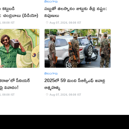
తెలంగాణ
 కట్టుబడి
సబ్బుతో తలస్నానం జుట్టుకు తీవ్ర నష్టం:
ాం: చంద్రబాబు (వీడియో)
నిపుణులు
, 08:08 IST
Aug 07, 2026, 08:08 IST
తెలంగాణ
రాజు’లో సీనియర్
2025లో 59 మంది సీఆర్పీఎఫ్ జ‌వాన్ల
్‌పై వివాదం!
ఆత్మ‌హ‌త్య
, 08:08 IST
Aug 07, 2026, 08:08 IST