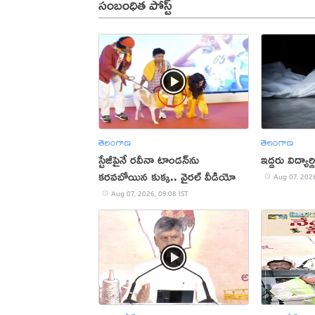
సంబంధిత పోస్ట్
తెలంగాణ
తెలంగాణ
స్టేజీపైనే రవీనా టాండన్‌ను
ఇద్దరు విద్యా
కరవబోయిన కుక్క.. వైరల్ వీడియో
Aug 07, 2026
Aug 07, 2026, 09:08 IST