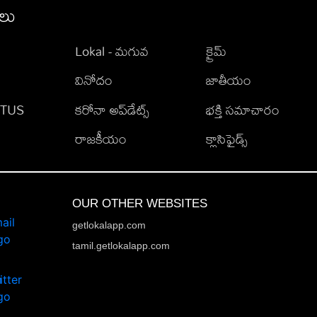
ీలు
Lokal - మగువ
క్రైమ్
వినోదం
జాతీయం
TATUS
కరోనా అప్‌డేట్స్
భక్తి సమాచారం
రాజకీయం
క్లాసిఫైడ్స్
OUR OTHER WEBSITES
getlokalapp.com
tamil.getlokalapp.com