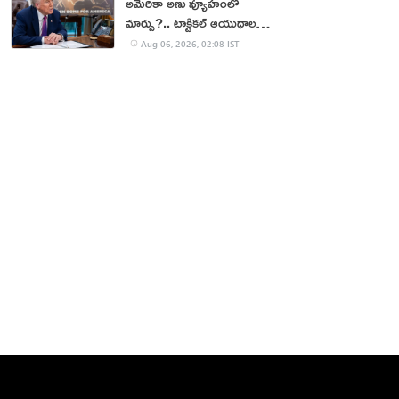
అమెరికా అణు వ్యూహంలో
మార్పు?.. టాక్టికల్ ఆయుధాలకు
ప్రాధాన్యం!
Aug 06, 2026, 02:08 IST