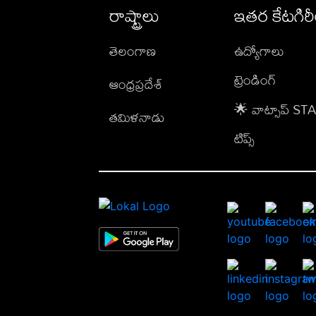
రాష్ట్రాలు
ఇతర కేటగిర
తెలంగాణ
ఉద్యోగాలు
ట్రెండింగ్
ఆంధ్రప్రదేశ్
🌟 వాట్సాప్ S
తమిళనాడు
టిప్స్