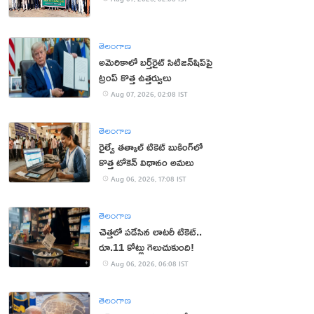
తెలంగాణ
అమెరికాలో బర్త్‌రైట్ సిటిజన్‌షిప్‌పై
ట్రంప్ కొత్త ఉత్తర్వులు
Aug 07, 2026, 02:08 IST
తెలంగాణ
రైల్వే తత్కాల్ టికెట్ బుకింగ్‌లో
కొత్త టోకెన్ విధానం అమలు
Aug 06, 2026, 17:08 IST
తెలంగాణ
చెత్తలో పడేసిన లాటరీ టికెట్..
రూ.11 కోట్లు గెలుచుకుంది!
Aug 06, 2026, 06:08 IST
తెలంగాణ