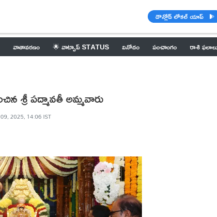
డౌన్లోడ్ లోకల్ యాప్
వాతావరణం
🌟 వాట్సాప్ STATUS
వినోదం
పంచాంగం
రాశి ఫలాల
ిన శ్రీ పద్మావతీ అమ్మవారు
 09, 2025, 14:06 IST