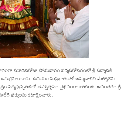
ల్లో భాగంగా మూడవరోజు సోమవారం పద్మసరోవరంలో శ్రీ పద్మావతీ
ను అనుగ్రహించారు. ఉదయం సుప్రభాతంతో అమ్మవారిని మేల్కొలిపి
్రం పద్మపుష్కరిణిలో తెప్పోత్సవం వైభవంగా జరిగింది. అనంతరం శ్రీ
ేగి భక్తులను కటాక్షించారు.