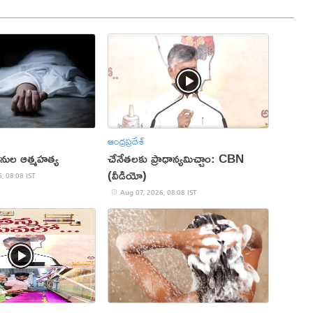
ఆంధ్రప్రదేశ్
ర్థినుల ఆత్మహత్య
చేనేతలకు ప్రాధాన్యమిచ్చాం: CBN
(వీడియో)
, 08:08 IST
Aug 07, 2026, 08:08 IST