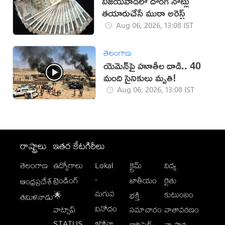
విజయవాడలో దొంగ నోట్లు
తయారుచేసే ముఠా అరెస్ట్
Aug 06, 2026, 13:08 IST
తెలంగాణ
యెమెన్‌పై హూతీల దాడి.. 40
మంది సైనికులు మృతి!
Aug 06, 2026, 13:08 IST
రాష్ట్రాలు
ఇతర కేటగిరీలు
తెలంగాణ
ఉద్యోగాలు
Lokal
క్రైమ్
విద్య
-
ట్రెండింగ్
జాతీయం
రైతు
ఆంధ్రప్రదేశ్
మగువ
కుటుంబం
🌟
భక్తి
తమిళనాడు
వినోదం
వాట్సాప్
సమాచారం
వాతావరణం
STATUS
కరోనా
క్లాసిఫైడ్స్
వ్యాపార