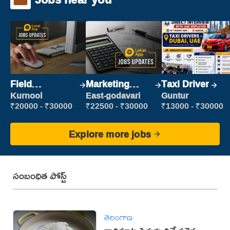
Field
Marketing
Taxi Driver
Marketing
Executive
Kurnool
East-godavari
Guntur
Executive
₹20000 - ₹30000
₹22500 - ₹30000
₹13000 - ₹30000
Explore more jobs
సంబంధిత పోస్ట్
తెలంగాణ