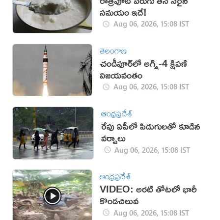
రాత్రిపూట పెరుగు తినే సరైన
సమయం ఇదే!
Aug 06, 2026, 15:08 IST
తెలంగాణ
చండీపూర్‌లో అగ్ని-4 క్షిపణి
విజయవంతం
Aug 06, 2026, 15:08 IST
ఆంధ్రప్రదేశ్
రేపు ఏపీలో పిడుగులతో కూడిన
వర్షాలు
Aug 06, 2026, 15:08 IST
ఆంధ్రప్రదేశ్
VIDEO: అరటి తోటలో భారీ
కొండచిలువ
Aug 06, 2026, 15:08 IST