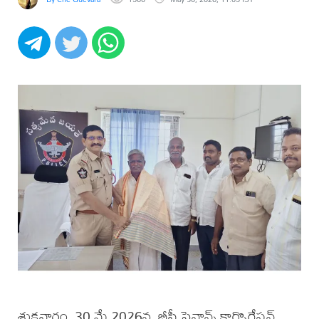
శుక్రవారం, 30 మే 2026న, బీసీ ఫైనాన్స్ కార్పొరేషన్