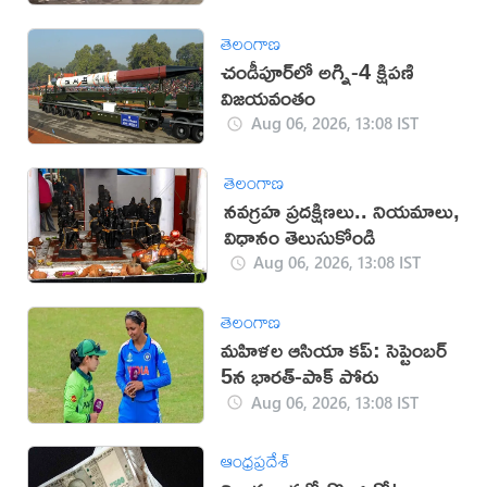
తెలంగాణ
చండీపూర్‌లో అగ్ని-4 క్షిపణి
విజయవంతం
Aug 06, 2026, 13:08 IST
తెలంగాణ
నవగ్రహ ప్రదక్షిణలు.. నియమాలు,
విధానం తెలుసుకోండి
Aug 06, 2026, 13:08 IST
తెలంగాణ
మహిళల ఆసియా కప్‌: సెప్టెంబర్
5న భారత్-పాక్ పోరు
Aug 06, 2026, 13:08 IST
ఆంధ్రప్రదేశ్