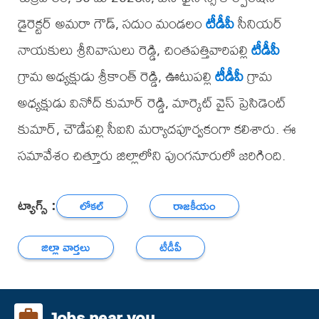
డైరెక్టర్ అమరా గౌడ్, సదుం మండలం
టీడీపీ
సీనియర్
నాయకులు శ్రీనివాసులు రెడ్డి, చింతపత్తివారిపల్లి
టీడీపీ
గ్రామ అధ్యక్షుడు శ్రీకాంత్ రెడ్డి, ఊటుపల్లి
టీడీపీ
గ్రామ
అధ్యక్షుడు వినోద్ కుమార్ రెడ్డి, మార్కెట్ వైస్ ప్రెసిడెంట్
కుమార్, చౌడేపల్లి సీఐని మర్యాదపూర్వకంగా కలిశారు. ఈ
సమావేశం చిత్తూరు జిల్లాలోని పుంగనూరులో జరిగింది.
ట్యాగ్స్ :
లోకల్
రాజకీయం
జిల్లా వార్తలు
టీడీపీ
Jobs near you