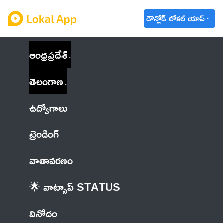
డౌన్లోడ్ లోకల్ యాప్
ఆంధ్రప్రదేశ్
తెలంగాణ
ఉద్యోగాలు
ట్రెండింగ్
వాతావరణం
🌟 వాట్సాప్ STATUS
వినోదం