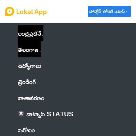
డౌన్లోడ్ లోకల్ యాప్
ఆంధ్రప్రదేశ్
తెలంగాణ
ఉద్యోగాలు
ట్రెండింగ్
వాతావరణం
🌟 వాట్సాప్ STATUS
వినోదం