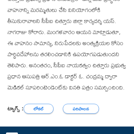
వాహనాన్ని మరమ్మతులు చేసి వినియోగంలోకి
తీసుకురావాలని సీపీఐ చిత్తూరు జిల్లా కార్యదర్శి యస్.
నాగరాజు కోరారు. మంగళవారం ఆయన మాట్లాడుతూ,
ఈ వాహనం సామాన్య, నిరుపేదలకు అంత్యక్రియల కోసం
పార్థివదేహాలను తరలించడానికి ఉపయోగపడుతుందని
తెలిపారు. అనంతరం, సీపీఐ నాయకత్వం చిత్తూరు ప్రభుత్వ
ప్రధాన ఆసుపత్రి ఆర్.ఎం.ఓ డాక్టర్ ఓ. చంద్రమ్మ ద్వారా
మెడికల్ సూపరింటెండెంట్‌కు వినతి పత్రం సమర్పించింది.
ట్యాగ్స్ :
లోకల్
పరిపాలన