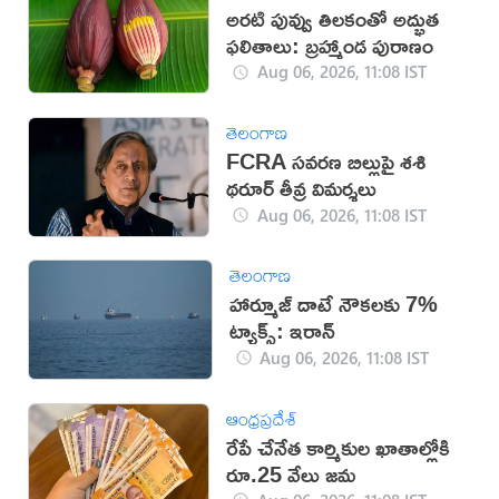
అరటి పువ్వు తిలకంతో అద్భుత
ఫలితాలు: బ్రహ్మాండ పురాణం
Aug 06, 2026, 11:08 IST
తెలంగాణ
FCRA సవరణ బిల్లుపై శశి
థరూర్ తీవ్ర విమర్శలు
Aug 06, 2026, 11:08 IST
తెలంగాణ
హార్మూజ్ దాటే నౌకలకు 7%
ట్యాక్స్: ఇరాన్
Aug 06, 2026, 11:08 IST
ఆంధ్రప్రదేశ్
రేపే చేనేత కార్మికుల ఖాతాల్లోకి
రూ.25 వేలు జమ