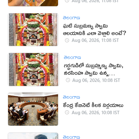
Aug 06, 2026, 11:08 IST
తెలంగాణ
ఘటి సుబ్రమణ్య స్వామి
ఆలయానికి ఎలా వెళ్లాలి అంటే?
Aug 06, 2026, 11:08 IST
తెలంగాణ
గర్భగుడిలో సుబ్రహ్మణ్య స్వామి,
నరసింహ స్వామి ఉన్న
దేవాలయం ఇదే
Aug 06, 2026, 10:08 IST
తెలంగాణ
కేంద్ర కేబినెట్ కీలక నిర్ణయాలు
Aug 06, 2026, 10:08 IST
తెలంగాణ