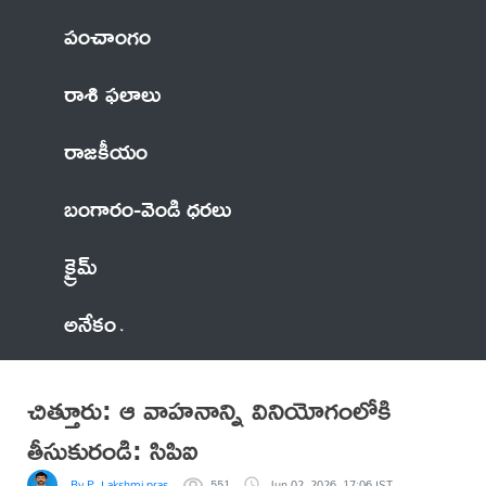
పంచాంగం
రాశి ఫలాలు
రాజకీయం
బంగారం-వెండి ధరలు
క్రైమ్
అనేకం
చిత్తూరు: ఆ వాహనాన్ని వినియోగంలోకి
తీసుకురండి: సిపిఐ
By P. Lakshmi prasad
551
Jun 02, 2026, 17:06 IST