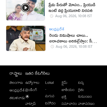
ప్రేమ పేరుతో మోసం.. ప్రియుడి
ఇంటి వద్ద ప్రియురాలి నిరసన
Aug 06, 2026, 10:08 IST
ఆంధ్రప్రదేశ్
రెండు నిమిషాలు చాలు..
అరాచకాలు అరికట్టేస్తాం: సీఎం
చంద్రబాబు
Aug 06, 2026, 10:08 IST
రాష్ట్రాలు
ఇతర కేటగిరీలు
తెలంగాణ
ఉద్యోగాలు
Lokal
క్రైమ్
విద్య
-
ట్రెండింగ్
జాతీయం
రైతు
ఆంధ్రప్రదేశ్
మగువ
కుటుంబం
🌟
భక్తి
తమిళనాడు
వినోదం
వాట్సాప్
సమాచారం
వాతావరణం