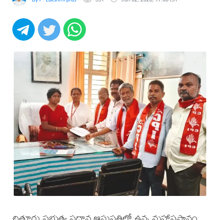
చిత్తూరు ప్రభుత్వ ప్రధాన ఆసుపత్రిలో ఉన్న మహాప్రస్థానం