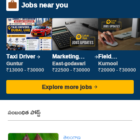
Jobs near you
Taxi Driver
Marketing
Field
Executive
Marketing
Guntur
East-godavari
Kurnool
Executive
₹13000 - ₹30000
₹22500 - ₹30000
₹20000 - ₹30000
Explore more jobs
సంబంధిత పోస్ట్
తెలంగాణ