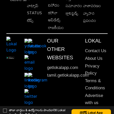
వినోదం
వాట్సాప్
సమాచారం
వాతావరణం
STATUS
కరోనా
క్లాసిఫైడ్స్
వ్యాపార
అప్‌డేట్స్
టిప్స్
ప్రపంచం
రాజకీయం
OUR
LOKAL
OTHER
Contact Us
WEBSITES
About Us
Privacy
getlokalapp.com
Policy
tamil.getlokalapp.com
Terms &
Conditions
Advertise
with us
Sitemap
తాజా వార్తలు & ఉద్యోగాలను పొందడానికి Lokal
డౌన్లోడ్ Lokal App