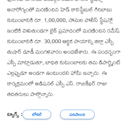
అనారోగ్యంతో మరణించిన హెడ్ కానిస్టేబుల్ గిరిబాబు
కుటుంబానికి రూ. 1,00,000, సోమల పోలీస్ స్టేషన్లో
ఇంటికి వెళుతుండగా బైక్ ప్రమాదంలో మరణించిన రమేష్
కుటుంబానికి రూ. 30,000 ఆర్థిక సాయాన్ని జిల్లా ఎస్పీ
తుషార్ డూడీ మంగళవారం అందజేశారు. ఈ సందర్భంగా
ఎస్పీ మాట్లాడుతూ, బాధిత కుటుంబాలకు తమ డిపార్ట్మెంట్
ఎల్లప్పుడూ అండగా ఉంటుందని హామీ ఇచ్చారు. ఈ
కార్యక్రమంలో అడిషనల్ ఎస్పీ ఎస్. రాజశేఖర్ రాజు
తదితరులు పాల్గొన్నారు.
ట్యాగ్స్ :
లోకల్
పరిపాలన