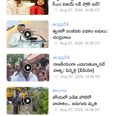
సీఎం విజయ్ లవ్ స్టోరీ ఇదే!
Aug 07, 2026, 14:08 IST
ఆంధ్రప్రదేశ్
త్వరలో సంజీవని పథకం అమలు:
చంద్రబాబు
Aug 07, 2026, 14:08 IST
ఆంధ్రప్రదేశ్
రాజకీయంగా ఎదుగుతున్నాడనే
హత్య: పిన్నెల్లి (వీడియో)
Aug 07, 2026, 14:08 IST
తెలంగాణ
లోయలో పడిన బొలెరో
వాహనం.. ఐదుగురు మృతి
Aug 07, 2026, 14:08 IST