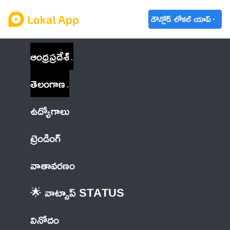
డౌన్లోడ్ లోకల్ యాప్
ఆంధ్రప్రదేశ్
తెలంగాణ
ఉద్యోగాలు
ట్రెండింగ్
వాతావరణం
🌟 వాట్సాప్ STATUS
వినోదం