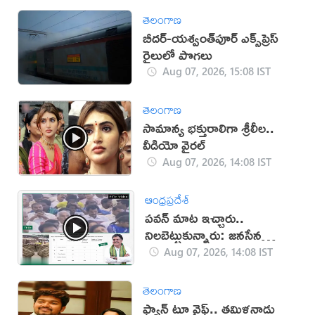
తెలంగాణ
బీదర్-యశ్వంత్‌పూర్ ఎక్స్‌ప్రెస్
రైలులో పొగలు
Aug 07, 2026, 15:08 IST
తెలంగాణ
సామాన్య భక్తురాలిగా శ్రీలీల..
వీడియో వైరల్
Aug 07, 2026, 14:08 IST
ఆంధ్రప్రదేశ్
పవన్ మాట ఇచ్చారు..
నిలబెట్టుకున్నారు: జనసేన
(వీడియో)
Aug 07, 2026, 14:08 IST
తెలంగాణ
ఫ్యాన్ టూ వైఫ్.. తమిళనాడు