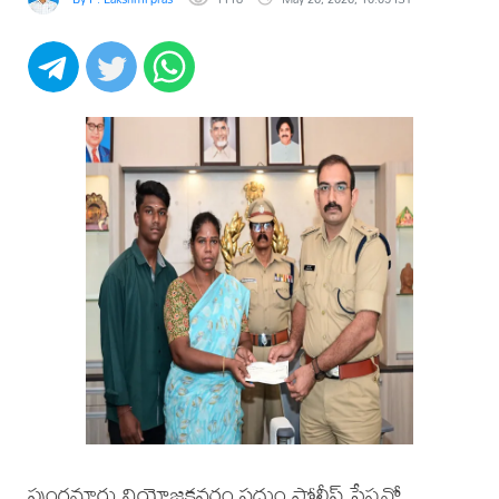
పుంగనూరు నియోజకవర్గం సదుం పోలీస్ స్టేషన్లో