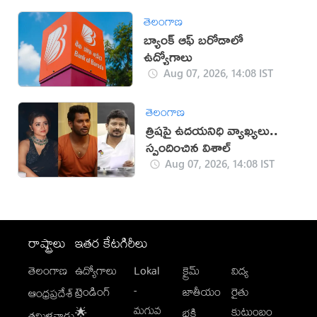
తెలంగాణ
బ్యాంక్ ఆఫ్ బరోడాలో
ఉద్యోగాలు
Aug 07, 2026, 14:08 IST
తెలంగాణ
త్రిషపై ఉదయనిధి వ్యాఖ్యలు..
స్పందించిన విశాల్
Aug 07, 2026, 14:08 IST
రాష్ట్రాలు
ఇతర కేటగిరీలు
తెలంగాణ
ఉద్యోగాలు
Lokal
క్రైమ్
విద్య
-
ట్రెండింగ్
జాతీయం
రైతు
ఆంధ్రప్రదేశ్
మగువ
కుటుంబం
🌟
భక్తి
తమిళనాడు