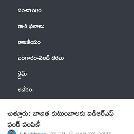
పంచాంగం
రాశి ఫలాలు
రాజకీయం
బంగారం-వెండి ధరలు
క్రైమ్
అనేకం
చిత్తూరు: బాధిత కుటుంబాలకు ఐడిఆర్ఎఫ్
ఫండ్ పంపిణీ
By P. Lakshmi prasad
1118
May 26, 2026, 10:05 IST