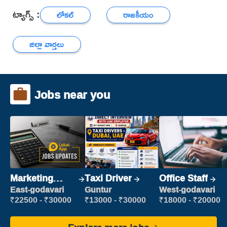
ట్యాగ్స్ :
లోకల్
రాజకీయం
జిల్లా వార్తలు
Jobs near you
Marketing
Taxi Driver
Office Staff
Executive
East-godavari
Guntur
West-godavari
₹22500 - ₹30000
₹13000 - ₹30000
₹18000 - ₹20000