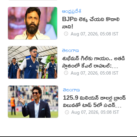
ఆంధ్రప్రదేశ్
BJPని లెక్క చేయని కొడాలి
నాని!
Aug 07, 2026, 05:08 IST
తెలంగాణ
శుభ్‌మన్‌ గిల్‌కు గాయం.. అతడి
స్థానంలో కేఎల్ రాహుల్:
బీసీసీఐ
Aug 07, 2026, 05:08 IST
తెలంగాణ
125.9 మిలియన్ డాలర్ల బ్రాండ్
విలువతో టాప్ 5లో సచిన్
టెండూల్కర్
Aug 07, 2026, 05:08 IST