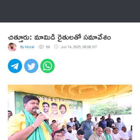
అనేకం
చిత్తూరు: మామిడి రైతులతో సమావేశం
By Murali
60
Jun 14, 2025, 08:06 IST