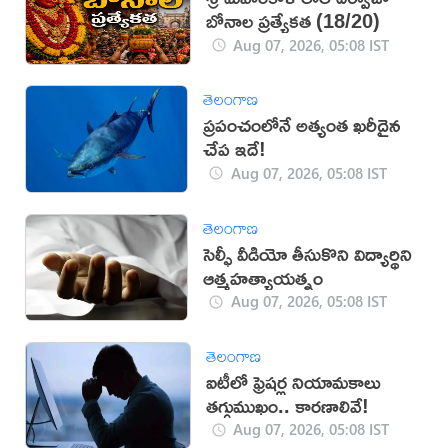
బోనాల ప్రత్యేకత (18/20)
Aug 07, 2026, 05:08 IST
తెలంగాణ
ప్రపంచంలోనే అత్యంత ఖరీదైన
చేప ఇదే!
Aug 07, 2026, 05:08 IST
తెలంగాణ
సెల్ఫీ వీడియో తీసుకొని విద్యార్థిని
ఆత్మహత్యాయత్నం
Aug 07, 2026, 05:08 IST
తెలంగాణ
ఐటీలో ఫ్రెషర్ల నియామకాలు
తగ్గుముఖం.. కారణాలివే!
Aug 07, 2026, 05:08 IST