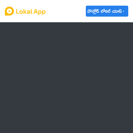
డౌన్లోడ్ లోకల్ యాప్
ఆంధ్రప్రదేశ్
తెలంగాణ
ఉద్యోగాలు
ట్రెండింగ్
వాతావరణం
🌟 వాట్సాప్ STATUS
వినోదం