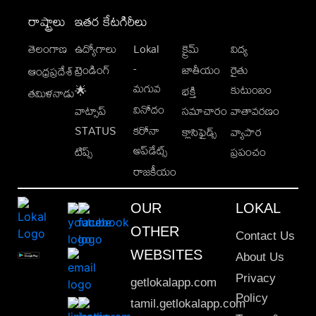
రాష్ట్రాలు
ఇతర కేటగిరీలు
తెలంగాణ
ఉద్యోగాలు
Lokal
క్రైమ్
విద్య
-
ట్రెండింగ్
జాతీయం
రైతు
ఆంధ్రప్రదేశ్
మగువ
కుటుంబం
🌟
భక్తి
తమిళనాడు
వినోదం
వాట్సాప్
సమాచారం
వాతావరణం
STATUS
కరోనా
క్లాసిఫైడ్స్
వ్యాపార
అప్‌డేట్స్
టిప్స్
ప్రపంచం
రాజకీయం
OUR
LOKAL
OTHER
Contact Us
WEBSITES
About Us
Privacy
getlokalapp.com
Policy
tamil.getlokalapp.com