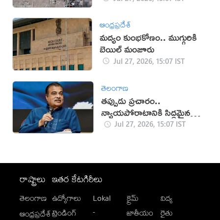
ఆంధ్రప్రదేశ్
మద్యం కుంభకోణం.. ముగ్గురికి
బెయిల్ మంజూరు
Jul 27, 2026, 15:07 IST
తెలంగాణ
తప్పుడు ప్రచారం..
న్యాయపోరాటానికి సిద్ధమైన
గడ్కరీ!
Jul 27, 2026, 15:07 IST
రాష్ట్రాలు
ఇతర కేటగిరీలు
తెలంగాణ
ఉద్యోగాలు
Lokal
క్రైమ్
విద్య
-
ట్రెండింగ్
జాతీయం
రైతు
ఆంధ్రప్రదేశ్