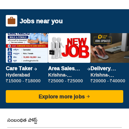
Jobs near you
Care Taker
Area Sales
Delivery
Manager (Field
Executive
Hyderabad
Krishna-
Krishna-
vijayawada
vijayawada
Sales)
₹15000 - ₹18000
₹25000 - ₹25000
₹20000 - ₹40000
Explore more jobs
సంబంధిత పోస్ట్