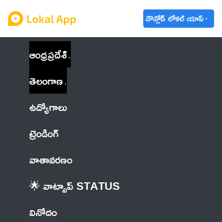
డౌన్లోడ్ లోకల్ యాప్
ఆంధ్రప్రదేశ్
తెలంగాణ
ఉద్యోగాలు
ట్రెండింగ్
వాతావరణం
🌟 వాట్సాప్ STATUS
వినోదం