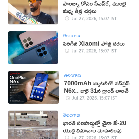
పాండ్యా కోసం సీఎస్‌కే, ముంబై
మధ్య తీవ్ర చర్చలు
Jul 27, 2026, 15:07 IST
తెలంగాణ
పెరిగిన Xiaomi ఫోన్ల ధరలు
Jul 27, 2026, 15:07 IST
తెలంగాణ
7000mAh బ్యాటరీతో వన్‌ప్లస్
N6x.. జులై 31న గ్రాండ్ లాంచ్
Jul 27, 2026, 15:07 IST
తెలంగాణ
భారత్ సరిహద్దుల్లో చైనా జే-20
యుద్ధ విమానాల మోహరింపు
Jul 27, 2026, 15:07 IST