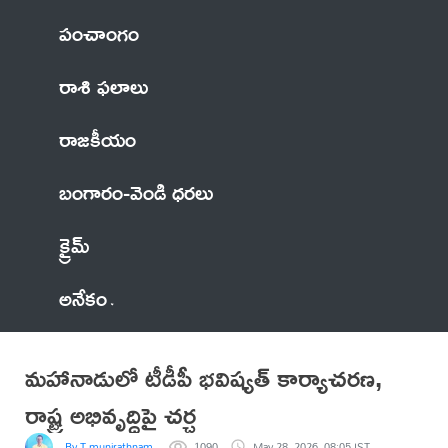
పంచాంగం
రాశి ఫలాలు
రాజకీయం
బంగారం-వెండి ధరలు
క్రైమ్
అనేకం
మహానాడులో టీడీపీ భవిష్యత్ కార్యాచరణ,
రాష్ట్ర అభివృద్ధిపై చర్చ
By T munirathnam senior journalist
1090
May 28, 2026, 08:05 IST