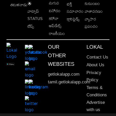
మగువ
కుటుంబం
🌟
భక్తి
తమిళనాడు
వినోదం
వాట్సాప్
సమాచారం
వాతావరణం
STATUS
కరోనా
క్లాసిఫైడ్స్
వ్యాపార
అప్‌డేట్స్
టిప్స్
ప్రపంచం
రాజకీయం
OUR
LOKAL
OTHER
Contact Us
WEBSITES
About Us
Privacy
getlokalapp.com
Policy
tamil.getlokalapp.com
Terms &
Conditions
Advertise
with us