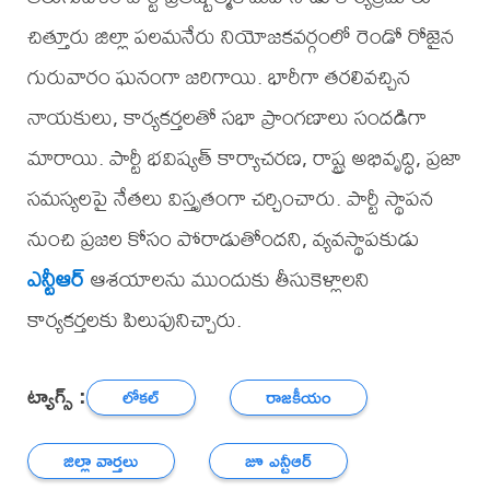
చిత్తూరు జిల్లా పలమనేరు నియోజకవర్గంలో రెండో రోజైన
గురువారం ఘనంగా జరిగాయి. భారీగా తరలివచ్చిన
నాయకులు, కార్యకర్తలతో సభా ప్రాంగణాలు సందడిగా
మారాయి. పార్టీ భవిష్యత్ కార్యాచరణ, రాష్ట్ర అభివృద్ధి, ప్రజా
సమస్యలపై నేతలు విస్తృతంగా చర్చించారు. పార్టీ స్థాపన
నుంచి ప్రజల కోసం పోరాడుతోందని, వ్యవస్థాపకుడు
ఎన్టీఆర్
ఆశయాలను ముందుకు తీసుకెళ్లాలని
కార్యకర్తలకు పిలుపునిచ్చారు.
ట్యాగ్స్ :
లోకల్
రాజకీయం
జిల్లా వార్తలు
జూ ఎన్టీఆర్