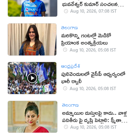
భువనేశ్వర్ కుమార్ సంచలన
ప్రకటన
Aug 10, 2026, 07:08 IST
తెలంగాణ
మరికొన్ని గంటల్లో మెడికో
ప్రియాంక అంత్యక్రియలు
Aug 10, 2026, 05:08 IST
ఆంధ్రప్రదేశ్
పులివెందులలో వైసీపీ ఆధ్వర్యంలో
భారీ ర్యాలీ
Aug 10, 2026, 05:08 IST
తెలంగాణ
అమ్మాయిల దుస్తులపై కాదు.. వాళ్ల
పనితీరు పై దృష్టి పెట్టాలి: స్మీతా
సబర్వాల్
Aug 10, 2026, 05:08 IST