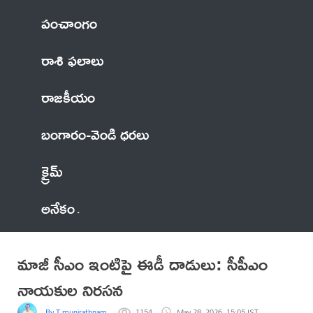
పంచాంగం
రాశి ఫలాలు
రాజకీయం
బంగారం-వెండి ధరలు
క్రైమ్
అనేకం
మాజీ సీఎం ఇంటిపై ఈడీ దాడులు: సీపీఎం
నాయకుల నిరసన
By T munirathnam senior journalist
1154
May 28, 2026, 15:05 IST