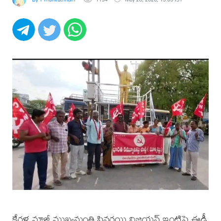
కేరళ మాజీ ముఖ్యమంత్రి పినరయి విజయన్ ఇంటిపై ఈడీ