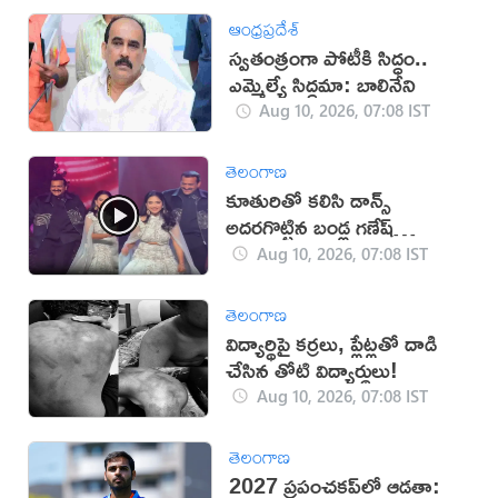
ఆంధ్రప్రదేశ్
స్వతంత్రంగా పోటీకి సిద్ధం..
ఎమ్మెల్యే సిద్ధమా: బాలినేని
Aug 10, 2026, 07:08 IST
తెలంగాణ
కూతురితో కలిసి డాన్స్
అదరగొట్టిన బండ్ల గణేష్
(వీడియో)
Aug 10, 2026, 07:08 IST
తెలంగాణ
విద్యార్థిపై కర్రలు, ప్లేట్లతో దాడి
చేసిన తోటి విద్యార్థులు!
Aug 10, 2026, 07:08 IST
తెలంగాణ
2027 ప్రపంచకప్‌లో ఆడతా: