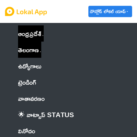
డౌన్లోడ్ లోకల్ యాప్
ఆంధ్రప్రదేశ్
తెలంగాణ
ఉద్యోగాలు
ట్రెండింగ్
వాతావరణం
🌟 వాట్సాప్ STATUS
వినోదం