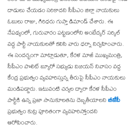
దాడులు చేయడం సరికాదని సీపీఎం జిల్లా నాయకులు
ఓబులు రాజు, గిరిధరు గుప్తా డిమాండ్ చేశారు. ఈ
నేపథ్యంలో, గురువారం పట్టణంలోని అంబేద్కర్ సర్కిల్
వద్ద పార్టీ నాయకులతో కలిసి వారు ధర్నా నిర్వహించారు.
ఈ సందర్భంగా మాట్లాడుతూ, కేరళ మాజీ ముఖ్యమంత్రి,
సీపీఎం పొలిట్ బ్యూరో సభ్యుడు విజయన్ నివాసం వద్ద
కేంద్ర ప్రభుత్వం వ్యవహరిస్తున్న తీరుపై సీపీఎం నాయకులు
మండిపడ్డారు. ఇటువంటి చర్యల ద్వారా కేరళ సీపీఎం
పార్టీకి ఉన్న ప్రజా సానుకూలతను దెబ్బతీయాలని
బీజేపీ
ప్రభుత్వం కుట్ర పూరితంగా వ్యవహరిస్తోందని
ఆరోపించారు.