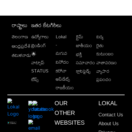
రాష్ట్రాలు
ఇతర కేటగిరీలు
తెలంగాణ
ఉద్యోగాలు
Lokal
క్రైమ్
విద్య
-
ట్రెండింగ్
జాతీయం
రైతు
ఆంధ్రప్రదేశ్
మగువ
కుటుంబం
🌟
భక్తి
తమిళనాడు
వినోదం
వాట్సాప్
సమాచారం
వాతావరణం
STATUS
కరోనా
క్లాసిఫైడ్స్
వ్యాపార
అప్‌డేట్స్
టిప్స్
ప్రపంచం
రాజకీయం
OUR
LOKAL
OTHER
Contact Us
WEBSITES
About Us