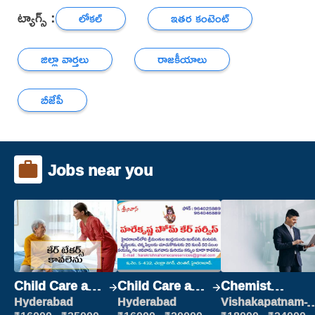
ట్యాగ్స్ :
లోకల్
ఇతర కంటెంట్
జిల్లా వార్తలు
రాజకీయాలు
బీజేపీ
Jobs near you
Child Care and
Child Care and
Chemist
Patient care
Patient care
Production
Hyderabad
Hyderabad
Vishakapatnam-
new