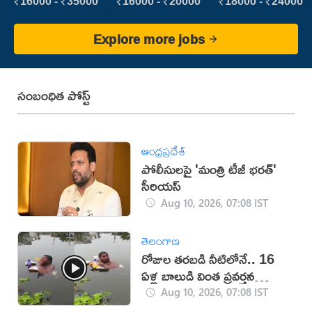
Executive
₹16000 - ₹35000
₹16000 - ₹20000
₹18000 - ₹24000
Explore more jobs
సంబంధిత పోస్ట్
ఆంధ్రప్రదేశ్
పోలీసులపై 'మంత్రి టీజీ భరత్'
సీరియస్
Aug 10, 2026, 07:08 IST
తెలంగాణ
రోజుల తరబడి నీటిలోనే.. 16
ఏళ్ల బాలుడి వింత ప్రవర్తన
(వీడియో)
Aug 10, 2026, 07:08 IST