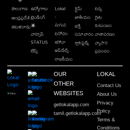
తెలంగాణ
ఉద్యోగాలు
Lokal
క్రైమ్
విద్య
-
ట్రెండింగ్
జాతీయం
రైతు
ఆంధ్రప్రదేశ్
మగువ
కుటుంబం
🌟
భక్తి
తమిళనాడు
వినోదం
వాట్సాప్
సమాచారం
వాతావరణం
STATUS
కరోనా
క్లాసిఫైడ్స్
వ్యాపార
అప్‌డేట్స్
టిప్స్
ప్రపంచం
రాజకీయం
OUR
LOKAL
OTHER
Contact Us
WEBSITES
About Us
Privacy
getlokalapp.com
Policy
tamil.getlokalapp.com
Terms &
Conditions