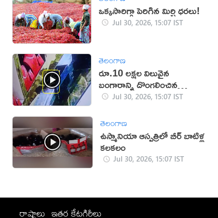
ఒక్కసారిగ్గా పెరిగిన మిర్చి ధరలు!
Jul 30, 2026, 15:07 IST
తెలంగాణ
రూ.10 లక్షల విలువైన
బంగారాన్ని దొంగలించిన
‘ఎలుక’ (వీడియో)
Jul 30, 2026, 15:07 IST
తెలంగాణ
ఉస్మానియా ఆస్పత్రిలో బీర్ బాటిళ్ల
కలకలం
Jul 30, 2026, 15:07 IST
రాష్ట్రాలు
ఇతర కేటగిరీలు