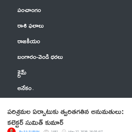
పంచాంగం
రాశి ఫలాలు
రాజకీయం
బంగారం-వెండి ధరలు
క్రైమ్
అనేకం
పరిశ్రమల ఏర్పాటుకు త్వరితగతిన అనుమతులు:
కలెక్టర్ సుమిత్ కుమార్
By SA SUBAN
1481
May 27, 2026, 16:05 IST