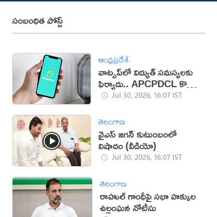
సంబంధిత పోస్ట్
ఆంధ్రప్రదేశ్
వాట్సప్‌లో విద్యుత్ సమస్యలకు
ఫిర్యాదు.. APCPDCL కొత్త
సేవలు
Jul 30, 2026, 16:07 IST
తెలంగాణ
వైఎస్ జగన్ కుటుంబంలో
విషాదం (వీడియో)
Jul 30, 2026, 16:07 IST
తెలంగాణ
రాహుల్ గాంధీపై సభా హక్కుల
ఉల్లంఘన నోటీసు