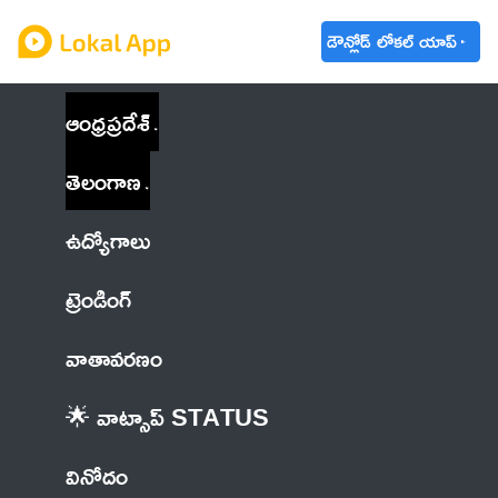
డౌన్లోడ్ లోకల్ యాప్
ఆంధ్రప్రదేశ్
తెలంగాణ
ఉద్యోగాలు
ట్రెండింగ్
వాతావరణం
🌟 వాట్సాప్ STATUS
వినోదం