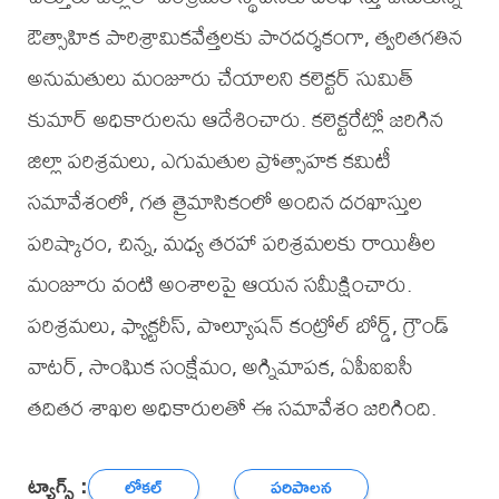
ఔత్సాహిక పారిశ్రామికవేత్తలకు పారదర్శకంగా, త్వరితగతిన
అనుమతులు మంజూరు చేయాలని కలెక్టర్ సుమిత్
కుమార్ అధికారులను ఆదేశించారు. కలెక్టరేట్లో జరిగిన
జిల్లా పరిశ్రమలు, ఎగుమతుల ప్రోత్సాహక కమిటీ
సమావేశంలో, గత త్రైమాసికంలో అందిన దరఖాస్తుల
పరిష్కారం, చిన్న, మధ్య తరహా పరిశ్రమలకు రాయితీల
మంజూరు వంటి అంశాలపై ఆయన సమీక్షించారు.
పరిశ్రమలు, ఫ్యాక్టరీస్, పొల్యూషన్ కంట్రోల్ బోర్డ్, గ్రౌండ్
వాటర్, సాంఘిక సంక్షేమం, అగ్నిమాపక, ఏపీఐఐసీ
తదితర శాఖల అధికారులతో ఈ సమావేశం జరిగింది.
ట్యాగ్స్ :
లోకల్
పరిపాలన