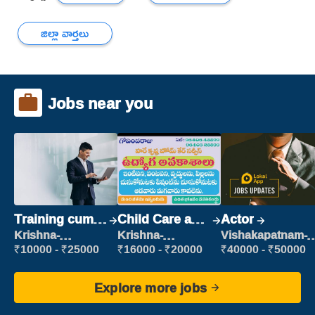
జిల్లా వార్తలు
Jobs near you
Training cum
Child Care and
Actor
Placement
Patient care
Krishna-
Krishna-
Vishakapatnam-
vijayawada
vijayawada
new
₹10000 - ₹25000
₹16000 - ₹20000
₹40000 - ₹50000
Explore more jobs