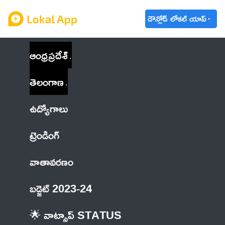
డౌన్లోడ్ లోకల్ యాప్
ఆంధ్రప్రదేశ్
తెలంగాణ
ఉద్యోగాలు
ట్రెండింగ్
వాతావరణం
బడ్జెట్ 2023-24
🌟 వాట్సాప్ STATUS