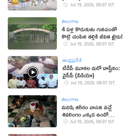
Jul 19, 2026, 08:07 IST
తెలంగాణ
4 ఏళ్ల కొడుకును గునపంతో
కొట్టి చంపిన తల్లికి జీవిత ఖైదు!
Jul 19, 2026, 08:07 IST
ఆంధ్రప్రదేశ్
టీడీపీ మూకల మరో దాష్టీకం:
వైసీపీ (వీడియో)
Jul 19, 2026, 08:07 IST
తెలంగాణ
మనిషి శరీరం వాసన వచ్చే
శివలింగం ఎక్కడ ఉందో
తెలుసా?
Jul 19, 2026, 08:07 IST