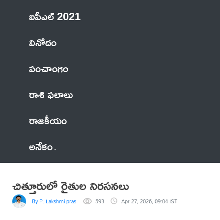
ఐపీఎల్ 2021
వినోదం
పంచాంగం
రాశి ఫలాలు
రాజకీయం
అనేకం
చిత్తూరులో రైతుల నిరసనలు
By P. Lakshmi prasad
593
Apr 27, 2026, 09:04 IST