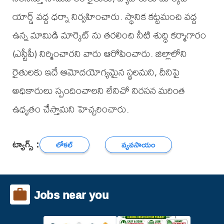
యార్డ్ వద్ద ధర్నా నిర్వహించారు. స్థానిక కట్టమంచి వద్ద
ఉన్న మామిడి మార్కెట్ ను తరలించి నీటి శుద్ధి కర్మాగారం
(ఎస్టీపీ) నిర్మించారని వారు ఆరోపించారు. జిల్లాలోని
రైతులకు ఇదే ఆమోదయోగ్యమైన స్థలమని, దీనిపై
అధికారులు స్పందించాలని లేనిచో నిరసన మరింత
ఉధృతం చేస్తామని హెచ్చరించారు.
ట్యాగ్స్ :
లోకల్
వ్యవసాయం
Jobs near you