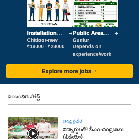
Installation
Public Area
Engineer/
Cleaner
Chittoor-new
Guntur
Helper
₹18000 - ₹28000
Depends on
experience/work
Explore more jobs
సంబంధిత పోస్ట్
ఆంధ్రప్రదేశ్
విద్యార్థులతో సీఎం చంద్రబాబు
(వీడియో)