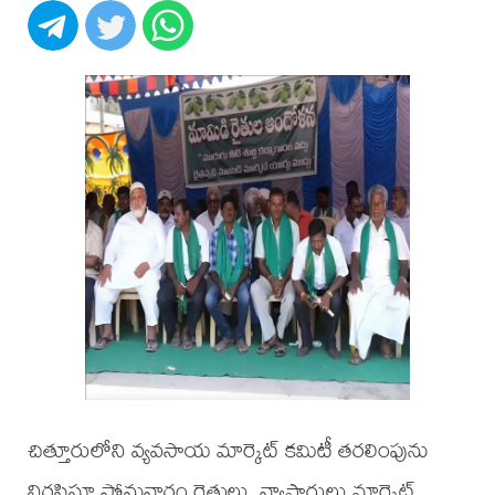
చిత్తూరులోని వ్యవసాయ మార్కెట్ కమిటీ తరలింపును
నిరసిస్తూ సోమవారం రైతులు, వ్యాపారులు మార్కెట్