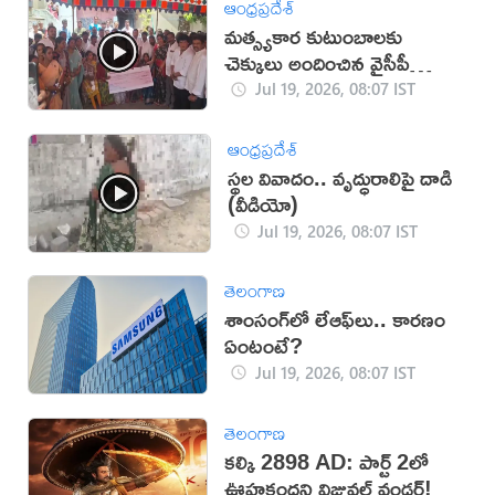
ఆంధ్రప్రదేశ్
మత్స్యకార కుటుంబాలకు
చెక్కులు అందించిన వైసీపీ
(వీడియో)
Jul 19, 2026, 08:07 IST
ఆంధ్రప్రదేశ్
స్థల వివాదం.. వృద్ధురాలిపై దాడి
(వీడియో)
Jul 19, 2026, 08:07 IST
తెలంగాణ
శాంసంగ్‌లో లేఆఫ్‌లు.. కారణం
ఏంటంటే?
Jul 19, 2026, 08:07 IST
తెలంగాణ
కల్కి 2898 AD: పార్ట్ 2లో
ఊహకందని విజువల్ వండర్!