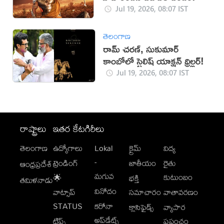
Jul 19, 2026, 08:07 IST
తెలంగాణ
రామ్ చరణ్, సుకుమార్
కాంబోలో స్టైలిష్ యాక్షన్ థ్రిల్లర్!
Jul 19, 2026, 08:07 IST
రాష్ట్రాలు
ఇతర కేటగిరీలు
తెలంగాణ
ఉద్యోగాలు
Lokal
క్రైమ్
విద్య
-
ట్రెండింగ్
జాతీయం
రైతు
ఆంధ్రప్రదేశ్
మగువ
కుటుంబం
🌟
భక్తి
తమిళనాడు
వినోదం
వాట్సాప్
సమాచారం
వాతావరణం
STATUS
కరోనా
క్లాసిఫైడ్స్
వ్యాపార
అప్‌డేట్స్
టిప్స్
ప్రపంచం