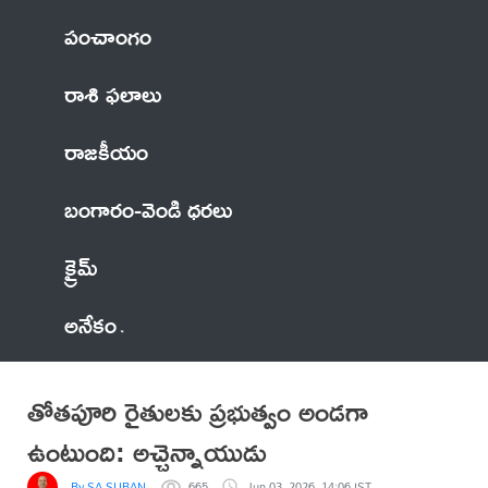
పంచాంగం
రాశి ఫలాలు
రాజకీయం
బంగారం-వెండి ధరలు
క్రైమ్
అనేకం
తోత‌పూరి రైతులకు ప్రభుత్వం అండగా
ఉంటుంది: అచ్చెన్నాయుడు
By SA SUBAN
665
Jun 03, 2026, 14:06 IST