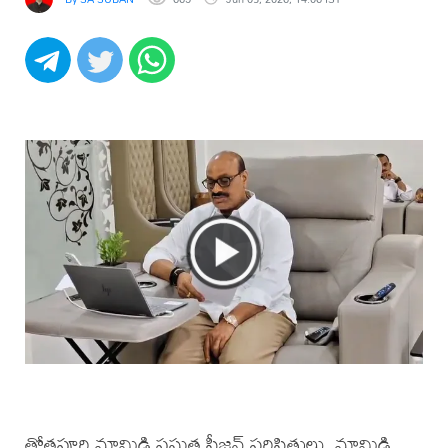
తోత‌పూరి మామిడి ప్రస్తుత సీజన్ పరిస్థితులు, మామిడి