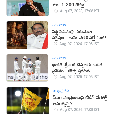
రూ. 1,200 కోట్లు!
Aug 07, 2026, 17:08 IST
తెలంగాణ
పెద్ది సినిమాపై పరుచూరి
విశ్లేషణ.. రామ్ చరణ్ వల్లే హిట్!
Aug 07, 2026, 17:08 IST
తెలంగాణ
భారత్-శ్రీలంక టెస్టులకు ఉచిత
ప్రవేశం.. బోర్డు ప్రకటన
Aug 07, 2026, 17:08 IST
ఆంధ్రప్రదేశ్
సీఎం చంద్రబాబుపై టీడీపీ నేతల్లో
అసంతృప్తి?
Aug 07, 2026, 17:08 IST