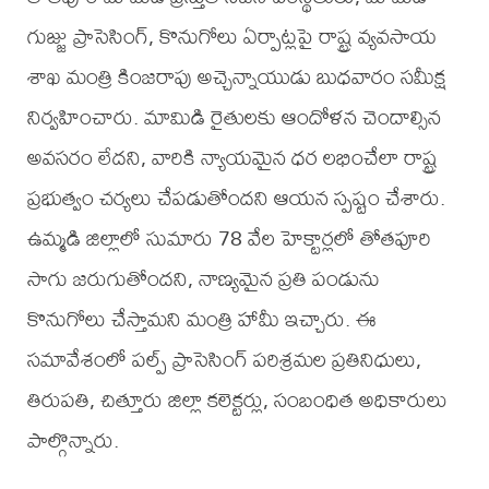
గుజ్జు ప్రాసెసింగ్, కొనుగోలు ఏర్పాట్లపై రాష్ట్ర వ్యవసాయ
శాఖ మంత్రి కింజరాపు అచ్చెన్నాయుడు బుధవారం సమీక్ష
నిర్వహించారు. మామిడి రైతులకు ఆందోళన చెందాల్సిన
అవసరం లేదని, వారికి న్యాయమైన ధర లభించేలా రాష్ట్ర
ప్రభుత్వం చర్యలు చేపడుతోందని ఆయన స్పష్టం చేశారు.
ఉమ్మడి జిల్లాలో సుమారు 78 వేల హెక్టార్లలో తోత‌పూరి
సాగు జరుగుతోందని, నాణ్యమైన ప్రతి పండును
కొనుగోలు చేస్తామని మంత్రి హామీ ఇచ్చారు. ఈ
సమావేశంలో పల్ప్ ప్రాసెసింగ్ పరిశ్రమల ప్రతినిధులు,
తిరుపతి, చిత్తూరు జిల్లా కలెక్టర్లు, సంబంధిత అధికారులు
పాల్గొన్నారు.