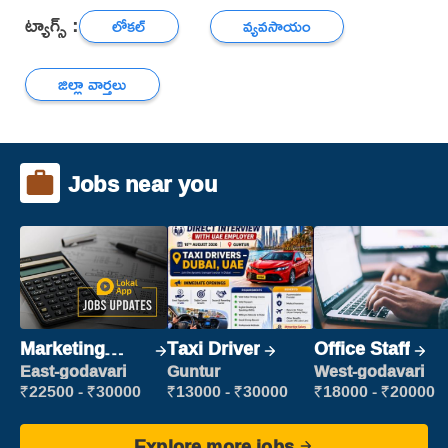
ట్యాగ్స్ :
లోకల్
వ్యవసాయం
జిల్లా వార్తలు
Jobs near you
Marketing
Taxi Driver
Office Staff
Executive
East-godavari
Guntur
West-godavari
₹22500 - ₹30000
₹13000 - ₹30000
₹18000 - ₹20000
Explore more jobs