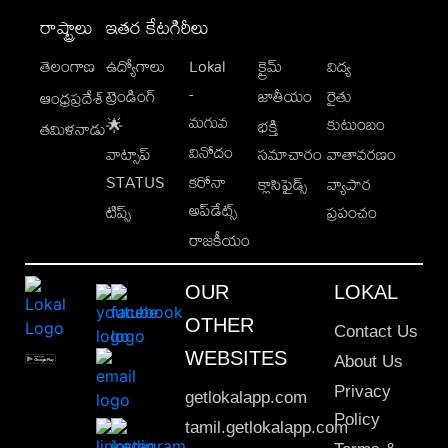
రాష్ట్రాలు
ఇతర కేటగిరీలు
తెలంగాణ
ఉద్యోగాలు
Lokal
క్రైమ్
విద్య
-
ట్రెండింగ్
జాతీయం
రైతు
ఆంధ్రప్రదేశ్
మగువ
కుటుంబం
🌟
భక్తి
తమిళనాడు
వినోదం
వాట్సాప్
సమాచారం
వాతావరణం
STATUS
కరోనా
క్లాసిఫైడ్స్
వ్యాపార
అప్‌డేట్స్
టిప్స్
ప్రపంచం
రాజకీయం
OUR
LOKAL
OTHER
Contact Us
WEBSITES
About Us
Privacy
getlokalapp.com
Policy
tamil.getlokalapp.com