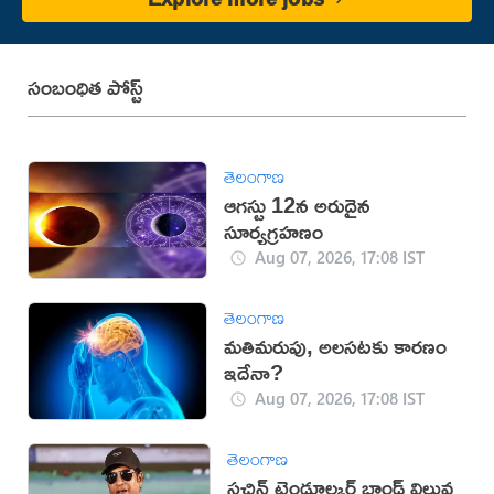
సంబంధిత పోస్ట్
తెలంగాణ
ఆగస్టు 12న అరుదైన
సూర్యగ్రహణం
Aug 07, 2026, 17:08 IST
తెలంగాణ
మతిమరుపు, అలసటకు కారణం
ఇదేనా?
Aug 07, 2026, 17:08 IST
తెలంగాణ
సచిన్ టెండూల్కర్ బ్రాండ్ విలువ