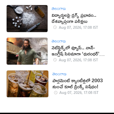
తెలంగాణ
విద్యార్థులపై డ్రగ్స్ ప్రభావం..
దేశవ్యాప్తంగా పరీక్షలు
Aug 07, 2026, 17:08 IST
తెలంగాణ
నెట్‌ఫ్లిక్స్‌లో వ్యూస్.. నాన్-
ఇంగ్లీష్ సినిమాగా ‘ధురంధర్’
రికార్డు
Aug 07, 2026, 17:08 IST
తెలంగాణ
పార్లమెంట్ క్యాంటీన్లలో 2003
నుంచే కూల్ డ్రింక్స్ నిషేధం!
Aug 07, 2026, 17:08 IST