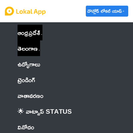
డౌన్లోడ్ లోకల్ యాప్
ఆంధ్రప్రదేశ్
తెలంగాణ
ఉద్యోగాలు
ట్రెండింగ్
వాతావరణం
🌟 వాట్సాప్ STATUS
వినోదం