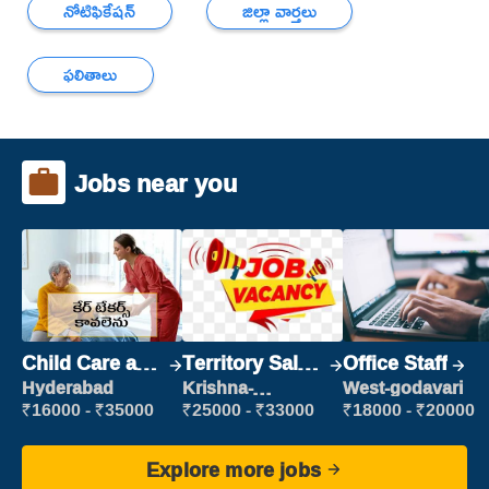
నోటిఫికేషన్
జిల్లా వార్తలు
ఫలితాలు
Jobs near you
Child Care and
Territory Sales
Office Staff
Patient care
Manager
Hyderabad
Krishna-
West-godavari
vijayawada
₹16000 - ₹35000
₹25000 - ₹33000
₹18000 - ₹20000
Explore more jobs