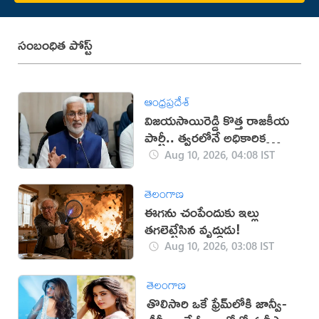
సంబంధిత పోస్ట్
ఆంధ్రప్రదేశ్
విజయసాయిరెడ్డి కొత్త రాజకీయ
పార్టీ.. త్వరలోనే అధికారిక
ప్రకటన!
Aug 10, 2026, 04:08 IST
తెలంగాణ
ఈగను చంపేందుకు ఇల్లు
తగలెట్టేసిన వృద్ధుడు!
Aug 10, 2026, 03:08 IST
తెలంగాణ
తొలిసారి ఒకే ఫ్రేమ్‌లోకి జాన్వీ-