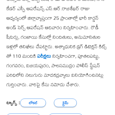
కేడర్ ఎస్పీ ఆపరేషన్స్ ఎస్.ఆర్.రాజశేఖర్ రాజు
ఆధ్వర్యంలో జిల్లావ్యాప్తంగా 25 ప్రాంతాల్లో భారీ కార్డన్
అండ్ సెర్చ్ ఆపరేషన్ ఆదివారం నిర్వహించారు. రౌడీ
షీటర్లు, గంజాయి కేసుల్లో నిందితులు, అనుమానితుల
ఇళ్లలో తనిఖీలు చేపట్టారు. అత్యాధునిక డ్రగ్ డిటెక్షన్ కిట్స్
తో 110 మందికి
పరీక్షలు
నిర్వహించగా, పూతలపట్టు,
గంగవరం, విజయపురం, పాలసముద్రం పోలీస్ స్టేషన్
పరిధిలోని నలుగురు మాదకద్రవ్యాలు వినియోగించినట్లు
గుర్తించారు. వారిపై కేసు నమోదు చేశారు.
ట్యాగ్స్ :
లోకల్
క్రైమ్