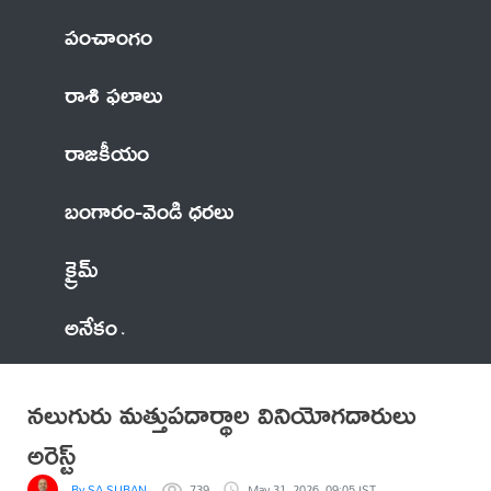
పంచాంగం
రాశి ఫలాలు
రాజకీయం
బంగారం-వెండి ధరలు
క్రైమ్
అనేకం
నలుగురు మత్తుపదార్థాల వినియోగదారులు
అరెస్ట్
By SA SUBAN
739
May 31, 2026, 09:05 IST