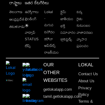
రాష్ట్రాలు
ఇతర కేటగిరీలు
తెలంగాణ
ఉద్యోగాలు
Lokal
క్రైమ్
విద్య
-
ట్రెండింగ్
జాతీయం
రైతు
ఆంధ్రప్రదేశ్
మగువ
కుటుంబం
🌟
భక్తి
తమిళనాడు
వినోదం
వాట్సాప్
సమాచారం
వాతావరణం
STATUS
కరోనా
క్లాసిఫైడ్స్
వ్యాపార
అప్‌డేట్స్
టిప్స్
ప్రపంచం
రాజకీయం
OUR
LOKAL
OTHER
Contact Us
WEBSITES
About Us
Privacy
getlokalapp.com
Policy
tamil.getlokalapp.com
Terms &