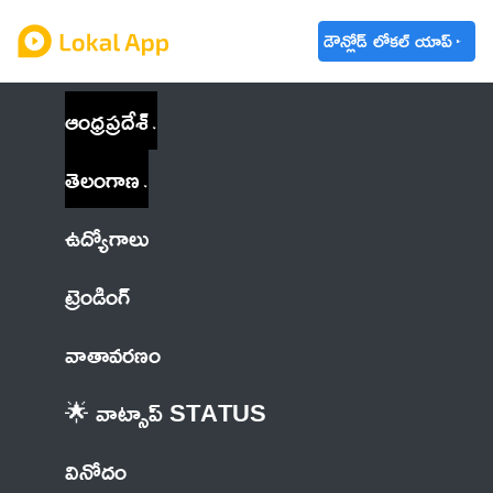
డౌన్లోడ్ లోకల్ యాప్
ఆంధ్రప్రదేశ్
తెలంగాణ
ఉద్యోగాలు
ట్రెండింగ్
వాతావరణం
🌟 వాట్సాప్ STATUS
వినోదం