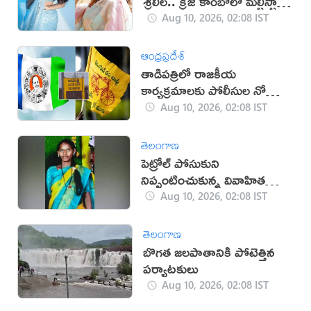
శ్రీలీల.. క్రేజీ కాంబోలో మల్టీస్టారర్
సినిమా?
Aug 10, 2026, 02:08 IST
ఆంధ్రప్రదేశ్
తాడిపత్రిలో రాజకీయ
కార్యక్రమాలకు పోలీసుల నో
ఎంట్రీ
Aug 10, 2026, 02:08 IST
తెలంగాణ
పెట్రోల్ పోసుకుని
నిప్పంటించుకున్న వివాహిత
మృతి
Aug 10, 2026, 02:08 IST
తెలంగాణ
బొగత జలపాతానికి పోటెత్తిన
పర్యాటకులు
Aug 10, 2026, 02:08 IST