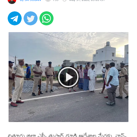
చిత్తూరు జిల్లా ఎస్పీ తుషార్ డూడి ఆదేశాల మేరకు, నాన్-