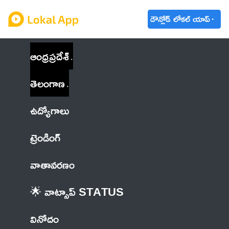
డౌన్లోడ్ లోకల్ యాప్
ఆంధ్రప్రదేశ్
తెలంగాణ
ఉద్యోగాలు
ట్రెండింగ్
వాతావరణం
🌟 వాట్సాప్ STATUS
వినోదం