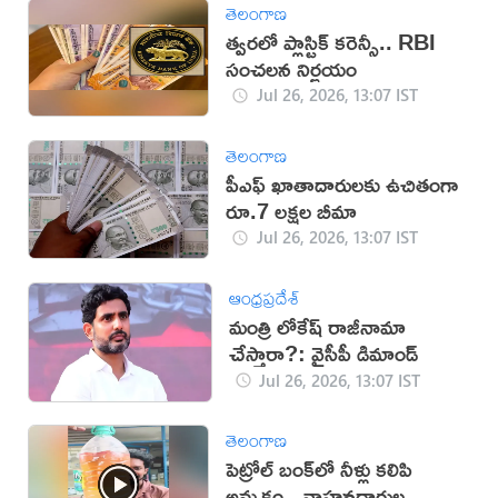
తెలంగాణ
త్వరలో ప్లాస్టిక్ కరెన్సీ.. RBI
సంచలన నిర్ణయం
Jul 26, 2026, 13:07 IST
తెలంగాణ
పీఎఫ్ ఖాతాదారులకు ఉచితంగా
రూ.7 లక్షల బీమా
Jul 26, 2026, 13:07 IST
ఆంధ్రప్రదేశ్
మంత్రి లోకేష్ రాజీనామా
చేస్తారా?: వైసీపీ డిమాండ్
Jul 26, 2026, 13:07 IST
తెలంగాణ
పెట్రోల్ బంక్‌లో నీళ్లు కలిపి
అమ్మకం.. వాహనదారుల