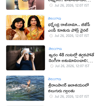
ఆందోళన
Jul 26, 2026, 12:07 IST
తెలంగాణ
ధర్మేంద్ర రాజీనామా.. బీజేపీ
ఎంపీ కూతురు పోస్ట్ వైరల్
Jul 26, 2026, 12:07 IST
తెలంగాణ
జ్వరం 48 గంటల్లో తగ్గకపోతే
డెంగీగా అనుమానించాలి:
వైద్యులు
Jul 26, 2026, 12:07 IST
తెలంగాణ
శ్రీరాంసాగర్ జలాశయంలో
నలుగురు గల్లంతు
Jul 26, 2026, 12:07 IST