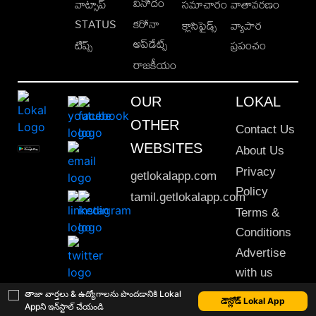
వినోదం
వాట్సాప్
సమాచారం
వాతావరణం
STATUS
కరోనా
క్లాసిఫైడ్స్
వ్యాపార
అప్‌డేట్స్
టిప్స్
ప్రపంచం
రాజకీయం
OUR
LOKAL
OTHER
Contact Us
WEBSITES
About Us
Privacy
getlokalapp.com
Policy
tamil.getlokalapp.com
Terms &
Conditions
Advertise
with us
Sitemap
తాజా వార్తలు & ఉద్యోగాలను పొందడానికి Lokal
డౌన్లోడ్ Lokal App
Appని ఇన్‌స్టాల్ చేయండి
This material may not be published, transmitted, rewritten or redistributed. © 2020 Lokal App. All rights reserved.