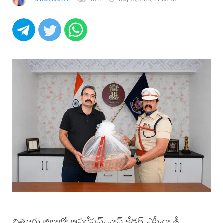
చిత్తూరు జిల్లాలో ఆపరేషన్స్ నాన్ కేడర్ ఎస్పీగా శ్రీ