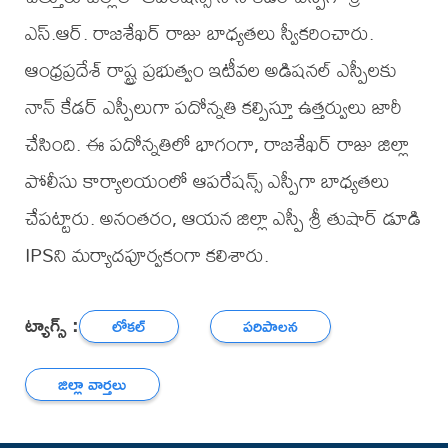
ఎస్.ఆర్. రాజశేఖర్ రాజు బాధ్యతలు స్వీకరించారు.
ఆంధ్రప్రదేశ్ రాష్ట్ర ప్రభుత్వం ఇటీవల అడిషనల్ ఎస్పీలకు
నాన్ కేడర్ ఎస్పీలుగా పదోన్నతి కల్పిస్తూ ఉత్తర్వులు జారీ
చేసింది. ఈ పదోన్నతిలో భాగంగా, రాజశేఖర్ రాజు జిల్లా
పోలీసు కార్యాలయంలో ఆపరేషన్స్ ఎస్పీగా బాధ్యతలు
చేపట్టారు. అనంతరం, ఆయన జిల్లా ఎస్పీ శ్రీ తుషార్ డూడి
IPSని మర్యాదపూర్వకంగా కలిశారు.
ట్యాగ్స్ :
లోకల్
పరిపాలన
జిల్లా వార్తలు