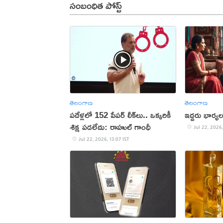
సంబంధిత పోస్ట్
తెలంగాణ
తెలంగాణ
పదేళ్లలో 152 పేపర్ లీక్‌లు.. ఒక్కరికీ
ఇద్దరు భార్యల
శిక్ష పడలేదు: రాహుల్ గాంధీ
Jul 22, 2026,
Jul 22, 2026, 13:07 IST