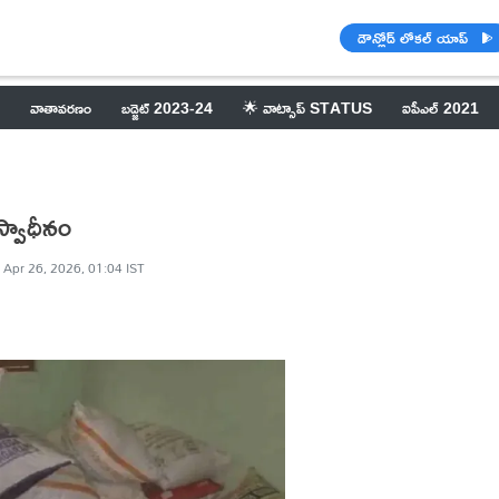
డౌన్లోడ్ లోకల్ యాప్
వాతావరణం
బడ్జెట్ 2023-24
🌟 వాట్సాప్ STATUS
ఐపీఎల్ 2021
్వాధీనం
Apr 26, 2026, 01:04 IST