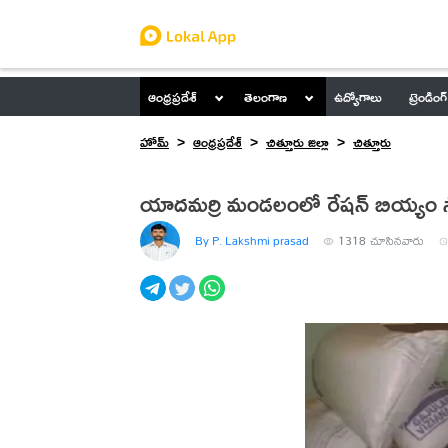
ఆంధ్రప్రదేశ్
తెలంగాణ
ఉద్యోగాలు
ట్రెండింగ్
హోమ్
ఆంధ్రప్రదేశ్
చిత్తూరు జిల్లా
చిత్తూరు
యాదమర్రి మండలంలో రేషన్ బియ్యం స
By P. Lakshmi prasad
1318
చూసినవారు