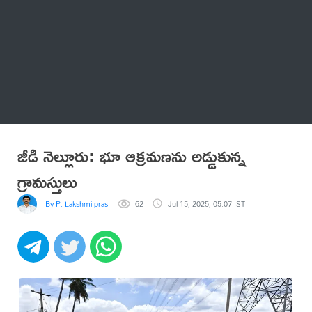
Thatstelugu
బిగ్ బాస్
అనేకం
జీడి నెల్లూరు: భూ ఆక్రమణను అడ్డుకున్న
గ్రామస్తులు
By P. Lakshmi prasad
62
Jul 15, 2025, 05:07 IST