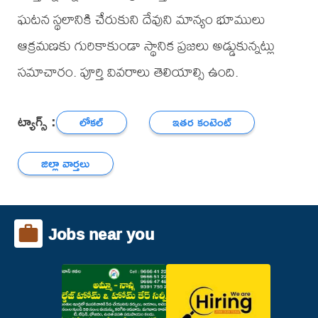
ఘటన స్థలానికి చేరుకుని దేవుని మాన్యం భూములు
ఆక్రమణకు గురికాకుండా స్థానిక ప్రజలు అడ్డుకున్నట్లు
సమాచారం. పూర్తి వివరాలు తెలియాల్సి ఉంది.
ట్యాగ్స్ :
లోకల్
ఇతర కంటెంట్
జిల్లా వార్తలు
Jobs near you