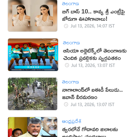
తెలంగాణ
బిగ్ బాస్ 10.. కావ్య శ్రీ ఎంట్రీపై
జోరుగా ఊహాగానాలు!
Jul 13, 2026, 14:07 IST
తెలంగాణ
ఆసియా అథ్లెటిక్స్‌లో తెలంగాణకు
చెందిన ప్రవల్లికకు స్వర్ణపతకం
Jul 13, 2026, 13:07 IST
తెలంగాణ
నాగాలాండ్‌లో ఐఈడీ పేలుడు..
జవాన్ వీరమరణం
Jul 13, 2026, 13:07 IST
ఆంధ్రప్రదేశ్
త్వరలోనే గోదావరి జిలాలను
అందిస్తాం: చంద్రబాబు