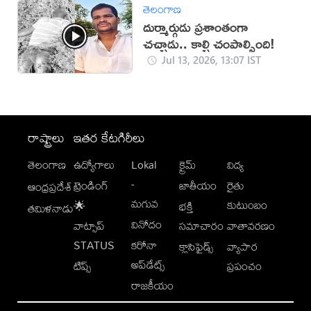
తెలంగాణ
దుర్మార్గుడు ప్రశాంతంగా
చచ్చాడు.. కాల్చి చంపాల్సింది!
Jul 13, 2026, 13:07 IST
రాష్ట్రాలు
ఇతర కేటగిరీలు
తెలంగాణ
ఉద్యోగాలు
Lokal
క్రైమ్
విద్య
-
ట్రెండింగ్
జాతీయం
రైతు
ఆంధ్రప్రదేశ్
మగువ
కుటుంబం
🌟
భక్తి
తమిళనాడు
వినోదం
వాట్సాప్
సమాచారం
వాతావరణం
STATUS
కరోనా
క్లాసిఫైడ్స్
వ్యాపార
అప్‌డేట్స్
టిప్స్
ప్రపంచం
రాజకీయం