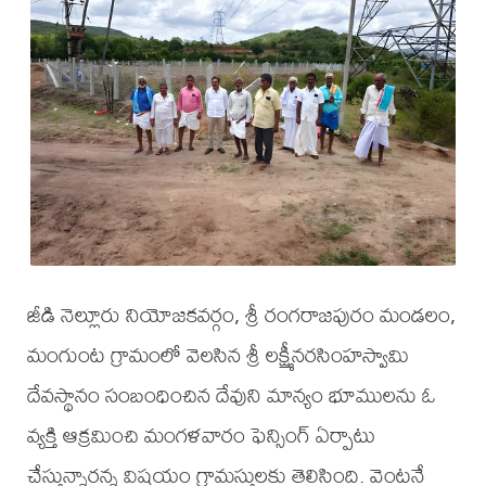
జీడి నెల్లూరు నియోజకవర్గం, శ్రీ రంగరాజపురం మండలం,
మంగుంట గ్రామంలో వెలసిన శ్రీ లక్ష్మీనరసింహస్వామి
దేవస్థానం సంబంధించిన దేవుని మాన్యం భూములను ఓ
వ్యక్తి ఆక్రమించి మంగళవారం ఫెన్సింగ్ ఏర్పాటు
చేస్తున్నారన్న విషయం గ్రామస్తులకు తెలిసింది. వెంటనే