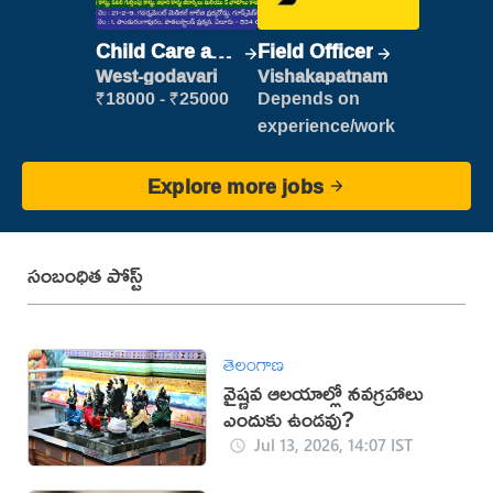
Child Care and
Field Officer
Patient care
West-godavari
Vishakapatnam
₹18000 - ₹25000
Depends on
experience/work
Explore more jobs
సంబంధిత పోస్ట్
తెలంగాణ
వైష్ణవ ఆలయాల్లో నవగ్రహాలు
ఎందుకు ఉండవు?
Jul 13, 2026, 14:07 IST