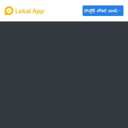
డౌన్లోడ్ లోకల్ యాప్
ఆంధ్రప్రదేశ్
తెలంగాణ
ఉద్యోగాలు
ట్రెండింగ్
వాతావరణం
బడ్జెట్ 2023-24
🌟 వాట్సాప్ STATUS