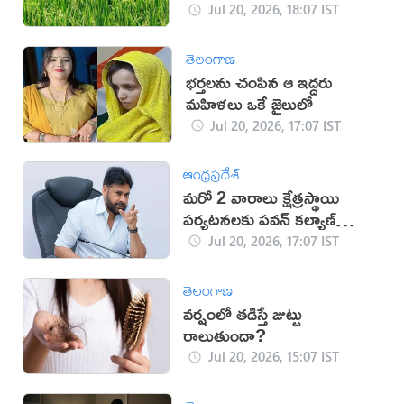
Jul 20, 2026, 18:07 IST
తెలంగాణ
భర్తలను చంపిన ఆ ఇద్దరు
మహిళలు ఒకే జైలులో
Jul 20, 2026, 17:07 IST
ఆంధ్రప్రదేశ్
మరో 2 వారాలు క్షేత్రస్థాయి
పర్యటనలకు పవన్ కల్యాణ్
దూరం
Jul 20, 2026, 17:07 IST
తెలంగాణ
వర్షంలో తడిస్తే జుట్టు
రాలుతుందా?
Jul 20, 2026, 15:07 IST