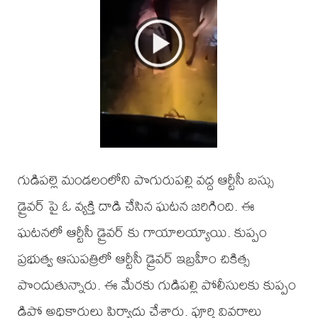
గుడిపల్లె మండలంలోని పొగురుపల్లి వద్ద ఆర్టీసీ బస్సు
డ్రైవర్ పై ఓ వ్యక్తి దాడి చేసిన ఘటన జరిగింది. ఈ
ఘటనలో ఆర్టీసీ డ్రైవర్ కు గాయాలయ్యాయి. కుప్పం
ప్రభుత్వ ఆసుపత్రిలో ఆర్టీసీ డ్రైవర్ ఇబ్రహీం చికిత్స
పొందుతున్నారు. ఈ మేరకు గుడిపల్లి పోలీసులకు కుప్పం
డిపో అధికారులు పిర్యాదు చేశారు. పూర్తి వివరాలు