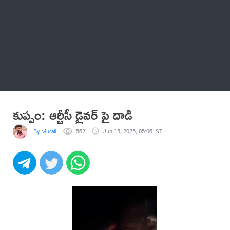
Thatstelugu
బిగ్ బాస్
అనేకం
కుప్పం: ఆర్టీసీ డ్రైవర్ పై దాడి
By Murali
562
Jun 15, 2025, 05:06 IST