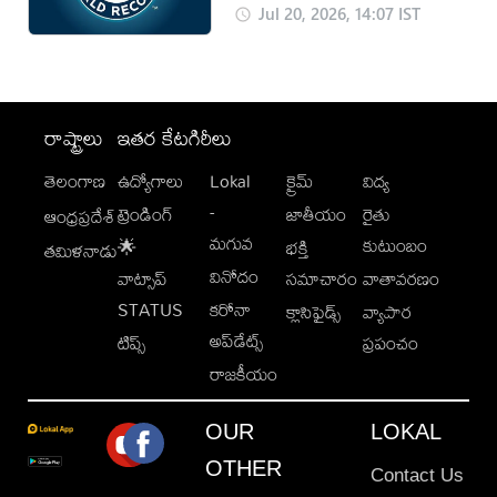
Jul 20, 2026, 14:07 IST
రాష్ట్రాలు
ఇతర కేటగిరీలు
తెలంగాణ
ఉద్యోగాలు
Lokal
క్రైమ్
విద్య
-
ట్రెండింగ్
జాతీయం
రైతు
ఆంధ్రప్రదేశ్
మగువ
కుటుంబం
🌟
భక్తి
తమిళనాడు
వినోదం
వాట్సాప్
సమాచారం
వాతావరణం
STATUS
కరోనా
క్లాసిఫైడ్స్
వ్యాపార
అప్‌డేట్స్
టిప్స్
ప్రపంచం
రాజకీయం
OUR
LOKAL
OTHER
Contact Us