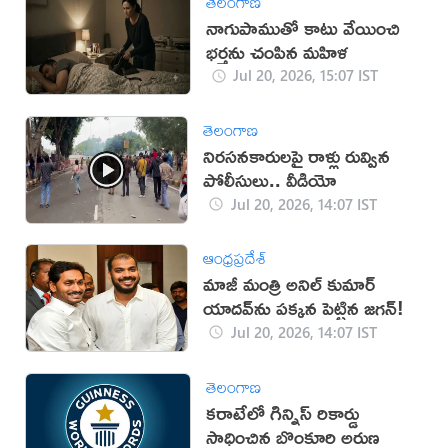
తెలంగాణ
నాగుపాముతో కాటు వేయించి
భర్తను చంపిన మహిళ
Jul 20, 2026, 15:07 IST
తెలంగాణ
నిరసనకారులపై రాళ్లు రువ్విన
పోలీసులు.. వీడియో
Jul 20, 2026, 14:07 IST
ఆంధ్రప్రదేశ్
మాజీ మంత్రి అనిల్ కుమార్
యాదవ్‌ను పక్కన పెట్టిన జగన్!
Jul 20, 2026, 14:07 IST
తెలంగాణ
కరాటేలో గిన్నిస్ రికార్డు
సాధించిన బొంకూరి అరుణ