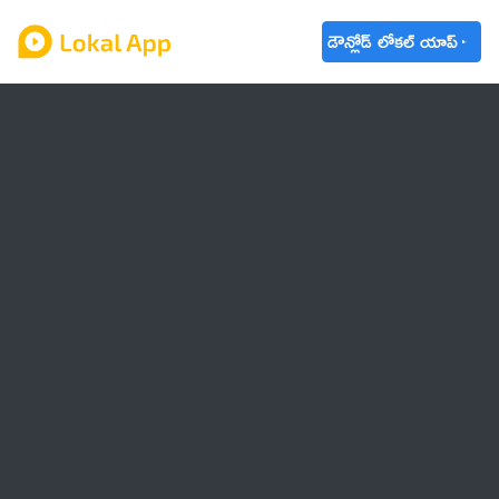
డౌన్లోడ్ లోకల్ యాప్
ఆంధ్రప్రదేశ్
తెలంగాణ
ఉద్యోగాలు
ట్రెండింగ్
వాతావరణం
బడ్జెట్ 2023-24
🌟 వాట్సాప్ STATUS