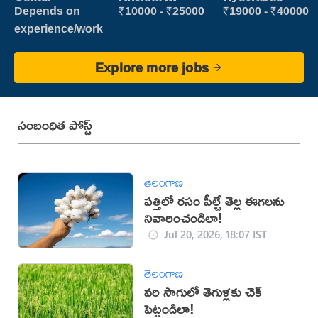
vijayawada
Depends on
₹10000 - ₹25000
₹19000 - ₹40000
experience/work
Explore more jobs
సంబంధిత పోస్ట్
తెలంగాణ
పత్తిలో రసం పీల్చే తెల్ల ఈగలను
నివారించండిలా!
Jul 20, 2026, 18:07 IST
తెలంగాణ
వరి సాగులో తెగుళ్లకు చెక్
పెట్టండిలా!