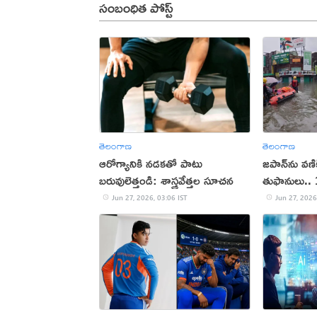
సంబంధిత పోస్ట్
తెలంగాణ
తెలంగాణ
ఆరోగ్యానికి నడకతో పాటు
జపాన్‌ను వణిక
బరువులెత్తండి: శాస్త్రవేత్తల సూచన
తుఫానులు.. 
Jun 27, 2026, 03:06 IST
Jun 27, 2026