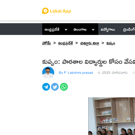
ఆంధ్రప్రదేశ్
తెలంగాణ
ఉద్యోగాలు
ట్రెండింగ్
హోమ్
ఆంధ్రప్రదేశ్
చిత్తూరు జిల్లా
కుప్పం
కుప్పం: పాఠశాల విద్యార్థుల కోసం వేసవి
By P. Lakshmi prasad
2525
చూసినవారు