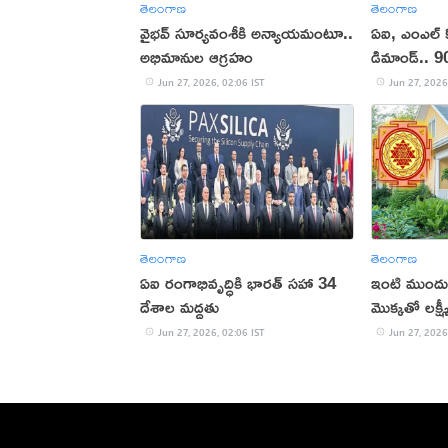
తెలంగాణ
తెలంగాణ
వైభవ్ సూర్యవంశీకి అన్యాయమంటూ..
ఏఐ, ఎంఎల్ క
అభిమానుల ఆగ్రహం
డిమాండ్.. 90
Jun 27, 2026, 02:06 IST
Jun 27, 2026
తెలంగాణ
తెలంగాణ
ఏఐ రంగాభివృద్ధికి భారత్ సహా 34
ఇంటి ముందు
దేశాల మద్దతు
మొక్కతో లక్ష్
Jun 27, 2026, 02:06 IST
Jun 27, 2026