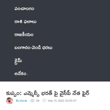
పంచాంగం
రాశి ఫలాలు
రాజకీయం
బంగారం-వెండి ధరలు
క్రైమ్
అనేకం
కుప్పం: ఎమ్మెల్సీ భరత్ పై వైసీపీ నేత ఫైర్
By Murali
69
May 14, 2025, 03:05 IST