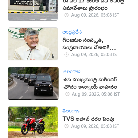
ఈ నెల 17 నుంచి ఏపీ అసెంబ్లీ
సమావేశాలు ప్రారంభం
Aug 09, 2026, 05:08 IST
ఆంధ్రప్రదేశ్
గిరిజనుల సంస్కృతి,
సంప్రదాయాలు దేశానికి
గర్వకారణం: సీఎం చంద్రబాబు
Aug 09, 2026, 05:08 IST
తెలంగాణ
ఉప ముఖ్యమంత్రి సురీందర్
చౌదరి కాన్వాయ్ వాహనం
ఢీకొని వ్యక్తి మృతి!
Aug 09, 2026, 05:08 IST
తెలంగాణ
TVS అపాచీ ధరల పెంపు
Aug 09, 2026, 05:08 IST