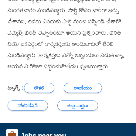
మంగళవారం మండిపడ్డారు. పార్టీ కోసం భారీగా ఖర్చు
చేశానని, తనను ఎందుకు పార్టీ నుంచి సస్పెండ్ చేశారో
ఎమ్మెల్సీ భరత్ చెప్పాలంటూ ఆయన ప్రశ్నించారు. భరత్
నియోజకవర్గంలో కార్యకర్తలకు అందుబాటలో లేరని
మండిపడ్డారు. కార్యకర్తలు ఎన్నో ఇబ్బందులు పడుతున్నా,
ఆయన ఏ రోజూ పట్టించుకోలేదని ధ్వజమొత్తారు.
ట్యాగ్స్ :
లోకల్
రాజకీయం
నోటిఫికేషన్
జిల్లా వార్తలు
Jobs near you