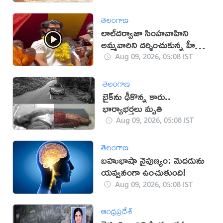
తెలంగాణ
లాల్‌దర్వాజా సింహవాహిని
అమ్మవారిని దర్శించుకున్న హీరో
విజయ్‌
Aug 09, 2026, 05:08 IST
తెలంగాణ
బైక్‌ను ఢీకొన్న కారు..
భార్యాభర్తలు మృతి
Aug 09, 2026, 05:08 IST
తెలంగాణ
బహుభాషా నైపుణ్యం: మెదడును
యవ్వనంగా ఉంచుతుంది!
Aug 09, 2026, 05:08 IST
ఆంధ్రప్రదేశ్