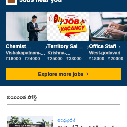
Chemist
Territory Sales
Office Staff
Production
Manager
Vishakapatnam-
Krishna-
West-godavari
new
vijayawada
Executive
₹18000 - ₹24000
₹25000 - ₹33000
₹18000 - ₹20000
Explore more jobs
సంబంధిత పోస్ట్
ఆంధ్రప్రదేశ్