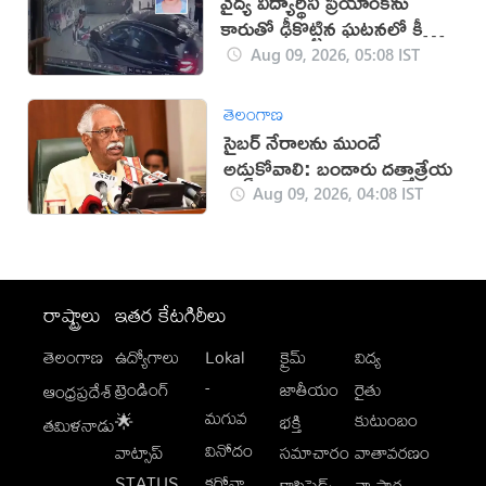
వైద్య విద్యార్థిని ప్రియాంకను
కారుతో ఢీకొట్టిన ఘటనలో కీలక
పరిణామం
Aug 09, 2026, 05:08 IST
తెలంగాణ
సైబర్ నేరాలను ముందే
అడ్డుకోవాలి: బండారు దత్తాత్రేయ
Aug 09, 2026, 04:08 IST
రాష్ట్రాలు
ఇతర కేటగిరీలు
తెలంగాణ
ఉద్యోగాలు
Lokal
క్రైమ్
విద్య
-
ట్రెండింగ్
జాతీయం
రైతు
ఆంధ్రప్రదేశ్
మగువ
కుటుంబం
🌟
భక్తి
తమిళనాడు
వినోదం
వాట్సాప్
సమాచారం
వాతావరణం
STATUS
కరోనా
క్లాసిఫైడ్స్
వ్యాపార