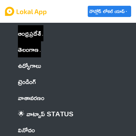
డౌన్లోడ్ లోకల్ యాప్
ఆంధ్రప్రదేశ్
తెలంగాణ
ఉద్యోగాలు
ట్రెండింగ్
వాతావరణం
🌟 వాట్సాప్ STATUS
వినోదం