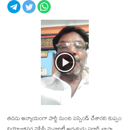
తనను అన్యాయంగా పార్టీ నుంచి సస్పెండ్ చేశారని కుప్పం
నియోజకవర్గ వైసీపీ మైనారిటీ అధ్యక్షుడు సర్దార్ బాషా