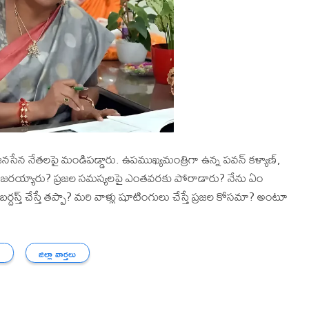
పీ, జనసేన నేతలపై మండిపడ్డారు. ఉపముఖ్యమంత్రిగా ఉన్న పవన్ కళ్యాణ్,
జులు హాజరయ్యారు? ప్రజల సమస్యలపై ఎంతవరకు పోరాడారు? నేను ఏం
దస్త్ చేస్తే తప్పా? మరి వాళ్లు షూటింగులు చేస్తే ప్రజల కోసమా? అంటూ
్
జిల్లా వార్తలు