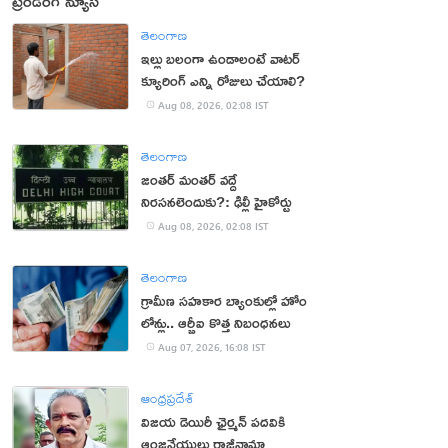
ట్రెండింగ్ న్యూస్
తెలంగాణ
ఇల్లు బలంగా ఉండాలంటే వాటర్
క్యూరింగ్ ఎన్ని రోజులు చేయాలి?
Aug 08, 2026, 02:08 IST
తెలంగాణ
జంతర్ మంతర్ వద్దే
నిరసనలెందుకు?: ఢిల్లీ హైకోర్టు
Aug 08, 2026, 02:08 IST
తెలంగాణ
గ్రామీణ సహకార బ్యాంకుల్లో హోం
లోన్లు.. ఆర్బీఐ కొత్త నిబంధనలు
Aug 07, 2026, 16:08 IST
ఆంధ్రప్రదేశ్
విజయ డెయిరీ ఛైర్మన్ పదవికి
ఆంజనేయులు రాజీనామా