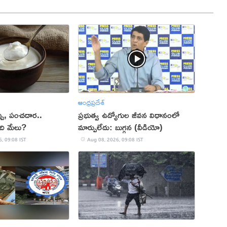
ఆంధ్రప్రదేశ్
్పు, పంచదార..
ప్రభుత్వ ఉద్యోగుల జీవన విధానంలో
ఏది మేలు?
మార్పులేదు: బుగ్గన (వీడియో)
, 09:08 IST
Aug 08, 2026, 09:08 IST