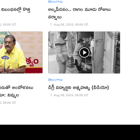
తెలంగాణ
ా నిబంధనల్లో కొత్త
అల్పపీడనం.. రాగల మూడు రోజులు
వర్షాలు
, 09:08 IST
Aug 08, 2026, 09:08 IST
తెలంగాణ
 పేరుతో ఆందోళనలు
డిగ్రీ విద్యార్థిని ఆత్మహత్య (వీడియో)
మా: నిమ్మల
Aug 08, 2026, 08:08 IST
, 08:08 IST