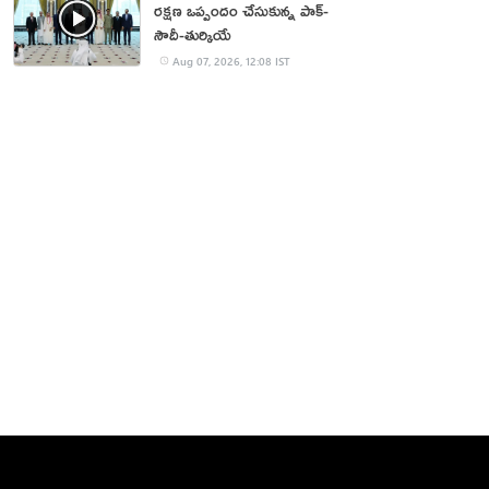
రక్షణ ఒప్పందం చేసుకున్న పాక్‌-
సౌదీ-తుర్కియే
Aug 07, 2026, 12:08 IST