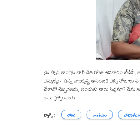
వైఎస్సార్ కాంగ్రెస్ పార్టీ నేత రోజా శనివారం టీడీ
ఎమ్మెల్యేగా ఉన్న బాలకృష్ణ అసెంబ్లీకి ఎన్ని రో
చేశానో చెప్పగలను, అందుకు వారు సిద్ధమా? నేను జబర్
ఆమె ప్రశ్నించారు.
ట్యాగ్స్ :
లోకల్
రాజకీయం
నోటిఫికేషన