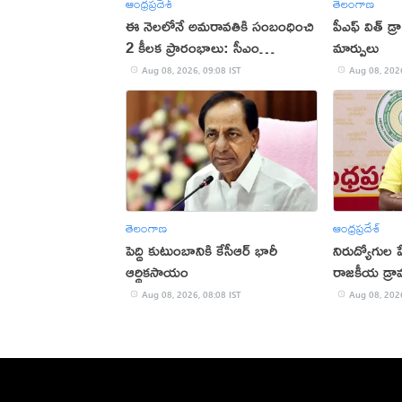
ఆంధ్రప్రదేశ్
తెలంగాణ
ఈ నెలలోనే అమరావతికి సంబంధించి
పీఎఫ్ విత్ డ్ర
2 కీలక ప్రారంభాలు: సీఎం
మార్పులు
చంద్రబాబు
Aug 08, 2026, 09:08 IST
Aug 08, 2026
తెలంగాణ
ఆంధ్రప్రదేశ్
పెద్ది కుటుంబానికి కేసీఆర్ భారీ
నిరుద్యోగుల
ఆర్థికసాయం
రాజకీయ డ్రా
Aug 08, 2026, 08:08 IST
Aug 08, 2026