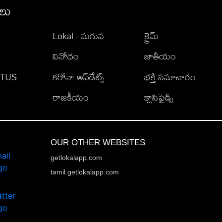
ీలు
Lokal - మగువ
క్రైమ్
వినోదం
జాతీయం
TATUS
కరోనా అప్‌డేట్స్
భక్తి సమాచారం
రాజకీయం
క్లాసిఫైడ్స్
OUR OTHER WEBSITES
getlokalapp.com
tamil.getlokalapp.com