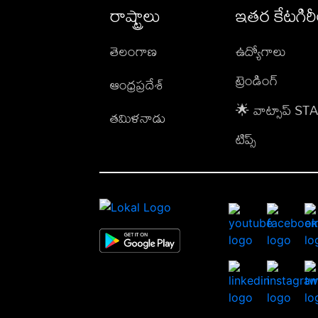
రాష్ట్రాలు
ఇతర కేటగిర
తెలంగాణ
ఉద్యోగాలు
ట్రెండింగ్
ఆంధ్రప్రదేశ్
🌟 వాట్సాప్ S
తమిళనాడు
టిప్స్