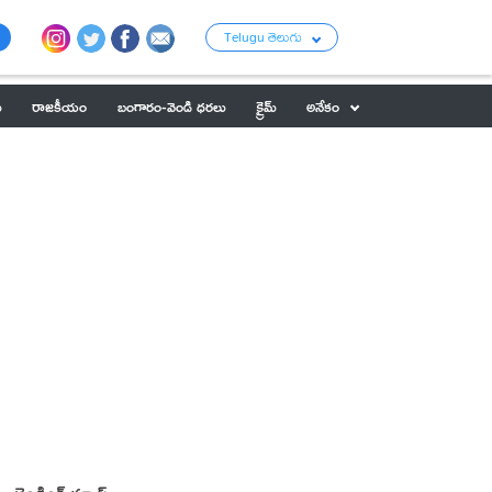
Telugu తెలుగు
ు
రాజకీయం
బంగారం-వెండి ధరలు
క్రైమ్
అనేకం