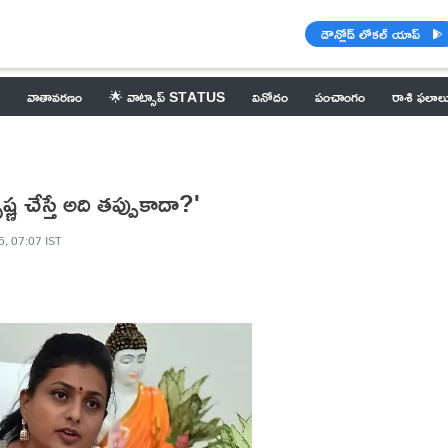
డౌన్లోడ్ లోకల్ యాప్
వాతావరణం
🌟 వాట్సాప్ STATUS
వినోదం
పంచాంగం
రాశి ఫలాల
ష్ణ చేస్తే అది తప్పుకాదా?'
5, 07:07 IST