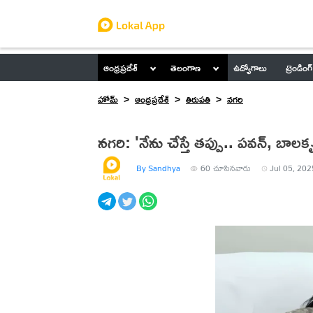
ఆంధ్రప్రదేశ్
తెలంగాణ
ఉద్యోగాలు
ట్రెండింగ్
హోమ్
ఆంధ్రప్రదేశ్
తిరుపతి
నగరి
నగరి: 'నేను చేస్తే తప్పు.. పవన్, బాలకృ
By Sandhya
60
చూసినవారు
Jul 05, 202