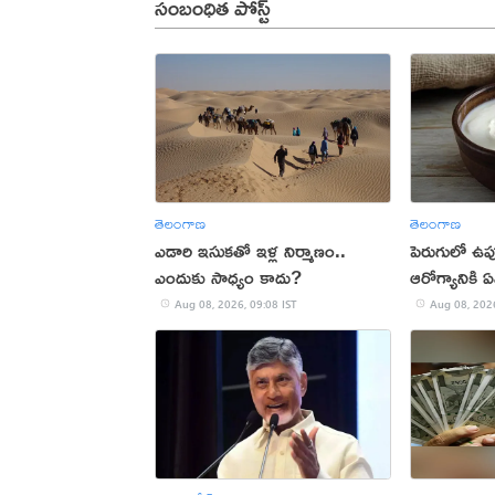
సంబంధిత పోస్ట్
తెలంగాణ
తెలంగాణ
ఎడారి ఇసుకతో ఇళ్ల నిర్మాణం..
పెరుగులో ఉప
ఎందుకు సాధ్యం కాదు?
ఆరోగ్యానికి 
Aug 08, 2026, 09:08 IST
Aug 08, 2026