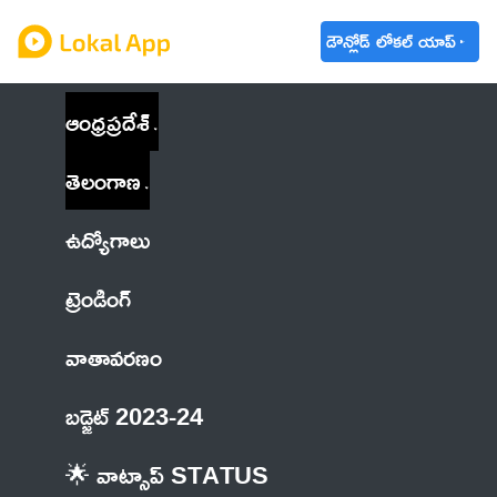
డౌన్లోడ్ లోకల్ యాప్
ఆంధ్రప్రదేశ్
తెలంగాణ
ఉద్యోగాలు
ట్రెండింగ్
వాతావరణం
బడ్జెట్ 2023-24
🌟 వాట్సాప్ STATUS