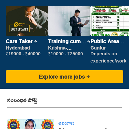
Care Taker
Training cum
Public Area
Placement
Cleaner
Hyderabad
Krishna-
Guntur
vijayawada
₹19000 - ₹40000
₹10000 - ₹25000
Depends on
experience/work
Explore more jobs
సంబంధిత పోస్ట్
తెలంగాణ