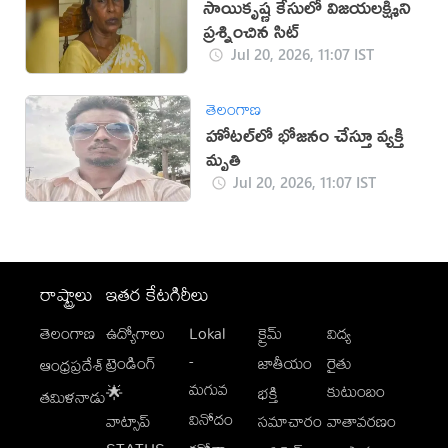
సాయికృష్ణ కేసులో విజయలక్ష్మిని
ప్రశ్నించిన సిట్
Jul 20, 2026, 11:07 IST
తెలంగాణ
హోటల్‌లో భోజనం చేస్తూ వ్యక్తి
మృతి
Jul 20, 2026, 11:07 IST
రాష్ట్రాలు
ఇతర కేటగిరీలు
తెలంగాణ
ఉద్యోగాలు
Lokal
క్రైమ్
విద్య
-
ట్రెండింగ్
జాతీయం
రైతు
ఆంధ్రప్రదేశ్
మగువ
కుటుంబం
🌟
భక్తి
తమిళనాడు
వినోదం
వాట్సాప్
సమాచారం
వాతావరణం