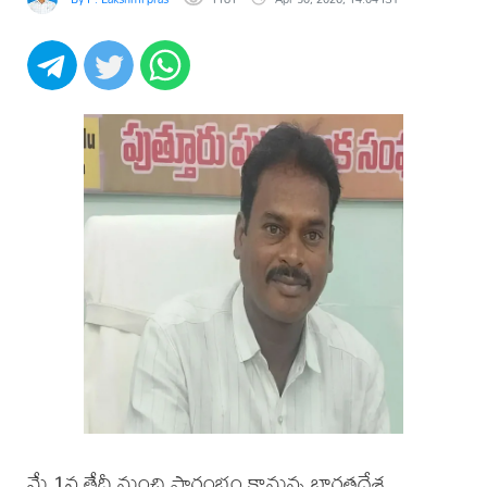
మే 1వ తేదీ నుంచి ప్రారంభం కానున్న భారతదేశ