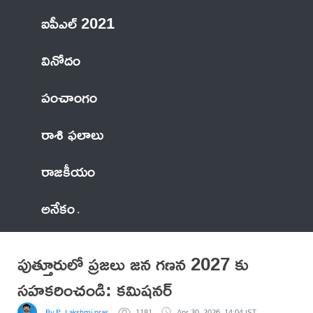
ఐపీఎల్ 2021
వినోదం
పంచాంగం
రాశి ఫలాలు
రాజకీయం
అనేకం
పుత్తూరులో ప్రజలు జన గణన 2027 కు
సహకరించండి: కమిషనర్
By P. Lakshmi prasad
1181
Apr 30, 2026, 14:04 IST