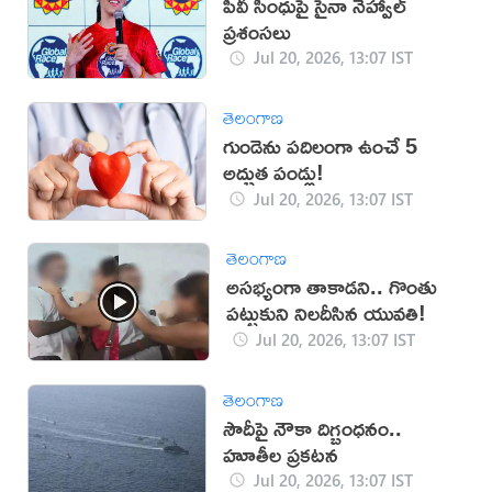
పీవీ సింధుపై సైనా నెహ్వాల్
ప్రశంసలు
Jul 20, 2026, 13:07 IST
తెలంగాణ
గుండెను పదిలంగా ఉంచే 5
అద్భుత పండ్లు!
Jul 20, 2026, 13:07 IST
తెలంగాణ
అసభ్యంగా తాకాడని.. గొంతు
పట్టుకుని నిలదీసిన యువతి!
Jul 20, 2026, 13:07 IST
తెలంగాణ
సౌదీపై నౌకా దిగ్బంధనం..
హూతీల ప్రకటన
Jul 20, 2026, 13:07 IST