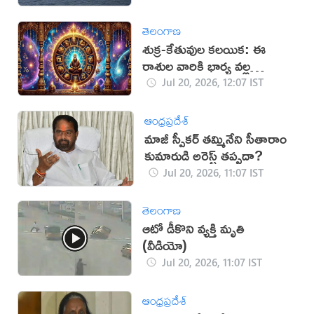
తెలంగాణ
శుక్ర-కేతువుల కలయిక: ఈ
రాశుల వారికి భార్య వల్ల
అదృష్టం!
Jul 20, 2026, 12:07 IST
ఆంధ్రప్రదేశ్
మాజీ స్పీకర్ తమ్మినేని సీతారాం
కుమారుడి అరెస్ట్ తప్పదా?
Jul 20, 2026, 11:07 IST
తెలంగాణ
ఆటో డీకొని వ్యక్తి మృతి
(వీడియో)
Jul 20, 2026, 11:07 IST
ఆంధ్రప్రదేశ్