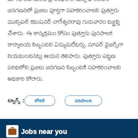
జనగణనలో ప్రజలు పూర్తిగా సహకరించాలని పుత్తూరు
మున్సిపల్ కమిషనర్ నాగేశ్వరరావు గురువారం విజ్ఞప్తి
చేశారు. ఈ కార్యక్రమం కోసం పుత్తూరు పురపాలక
కార్యాలయ సిబ్బందిని ఏన్యుమరేటర్లు, సూపర్ వైజర్స్‌గా
నియమించినట్లు ఆయన తెలిపారు. పుత్తూరు పట్టణ
పరిధిలోని ప్రజలు జనగణన సిబ్బందికి సహకరించాలని
అధికారి కోరారు.
ట్యాగ్స్ :
లోకల్
పరిపాలన
Jobs near you