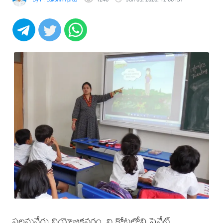
పలమనేరు నియోజకవర్గం, వి కోటలోని ప్రైవేట్