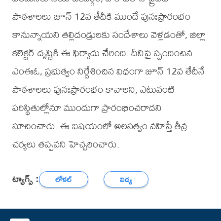
పాఠశాలలు జూన్ 12వ తేదీకి ముందే పునఃప్రారంభం
కానున్నాయని తల్లిదండ్రులకు సందేశాలు వెళ్లడంతో, జిల్లా
కలెక్టర్ దృష్టికి ఈ ఫిర్యాదు చేరింది. దీనిపై స్పందించిన
ఎంఈఓ, ప్రభుత్వం నిర్దేశించిన విధంగా జూన్ 12వ తేదీనే
పాఠశాలలు పునఃప్రారంభం కావాలని, ఎటువంటి
పరిస్థితుల్లోనూ ముందుగా ప్రారంభించరాదని
సూచించారు. ఈ విషయంలో అలసత్వం వహిస్తే తీవ్ర
చర్యలు తప్పవని హెచ్చరించారు.
ట్యాగ్స్ :
లోకల్
విద్య