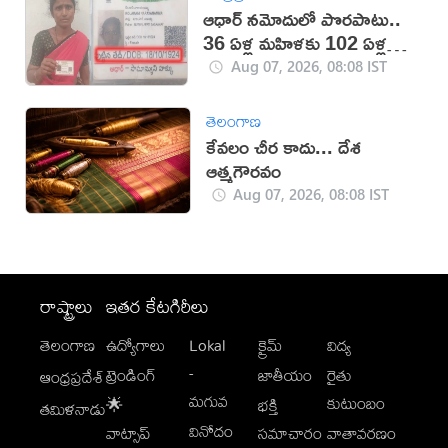
ఆధార్‌ నమోదులో పొరపాటు..
36 ఏళ్ల మహిళకు 102 ఏళ్ల
వయసు!
Aug 07, 2026, 08:08 IST
తెలంగాణ
కేవలం చీర కాదు... దేశ
ఆత్మగౌరవం
Aug 07, 2026, 08:08 IST
రాష్ట్రాలు
ఇతర కేటగిరీలు
తెలంగాణ
ఉద్యోగాలు
Lokal
క్రైమ్
విద్య
-
ట్రెండింగ్
జాతీయం
రైతు
ఆంధ్రప్రదేశ్
మగువ
కుటుంబం
🌟
భక్తి
తమిళనాడు
వినోదం
వాట్సాప్
సమాచారం
వాతావరణం