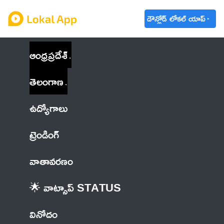
డౌన్లోడ్ లోకల్ యాప్
ఆంధ్రప్రదేశ్
తెలంగాణ
ఉద్యోగాలు
ట్రెండింగ్
వాతావరణం
🌟 వాట్సాప్ STATUS
వినోదం