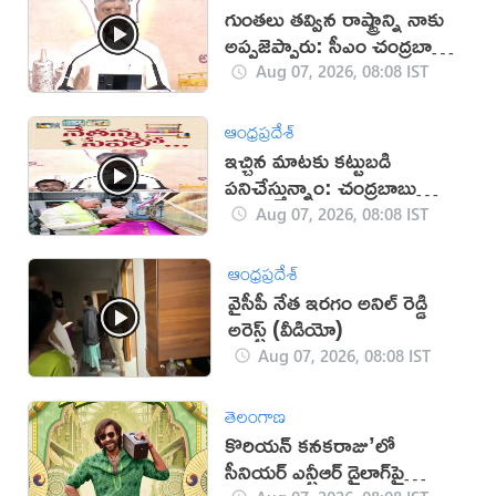
గుంతలు తవ్విన రాష్ట్రాన్ని నాకు
అప్పజెప్పారు: సీఎం చంద్రబాబు
(వీడియో)
Aug 07, 2026, 08:08 IST
ఆంధ్రప్రదేశ్
ఇచ్చిన మాటకు కట్టుబడి
పనిచేస్తున్నాం: చంద్రబాబు
(వీడియో)
Aug 07, 2026, 08:08 IST
ఆంధ్రప్రదేశ్
వైసీపీ నేత ఇరగం అనిల్ రెడ్డి
అరెస్ట్ (వీడియో)
Aug 07, 2026, 08:08 IST
తెలంగాణ
కొరియన్ కనకరాజు’లో
సీనియర్ ఎన్టీఆర్ డైలాగ్‌పై