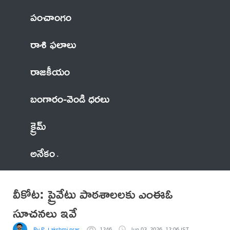
పంచాంగం
రాశి ఫలాలు
రాజకీయం
బంగారం-వెండి ధరలు
క్రైమ్
అనేకం
వీకోట: ప్రైవేటు పాఠశాలలకు ఎంఈఓ
సూచనలు ఇవే
By P. Lakshmi prasad
1246
Jun 03, 2026, 12:06 IST