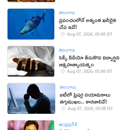
తెలంగాణ
ప్రపంచంలోనే అత్యంత ఖరీదైన
చేప ఇదే!
Aug 07, 2026, 05:08 IST
తెలంగాణ
సెల్ఫీ వీడియో తీసుకొని విద్యార్థిని
ఆత్మహత్యాయత్నం
Aug 07, 2026, 05:08 IST
తెలంగాణ
ఐటీలో ఫ్రెషర్ల నియామకాలు
తగ్గుముఖం.. కారణాలివే!
Aug 07, 2026, 05:08 IST
ఆంధ్రప్రదేశ్