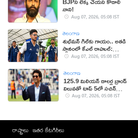
BJPని లెక్క చేయని కొడాలి
నాని!
Aug 07, 2026, 05:08 IST
తెలంగాణ
శుభ్‌మన్‌ గిల్‌కు గాయం.. అతడి
స్థానంలో కేఎల్ రాహుల్:
బీసీసీఐ
Aug 07, 2026, 05:08 IST
తెలంగాణ
125.9 మిలియన్ డాలర్ల బ్రాండ్
విలువతో టాప్ 5లో సచిన్
టెండూల్కర్
Aug 07, 2026, 05:08 IST
రాష్ట్రాలు
ఇతర కేటగిరీలు