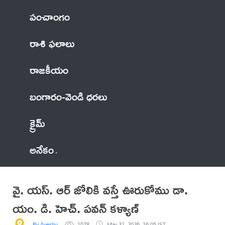
పంచాంగం
రాశి ఫలాలు
రాజకీయం
బంగారం-వెండి ధరలు
క్రైమ్
అనేకం
వై. యస్. ఆర్ జోలికి వస్తే ఊరుకోము డా.
యం. డి. హెచ్. పవన్ కళ్యాణ్
By Ayeshu
1078
May 31, 2026, 16:05 IST