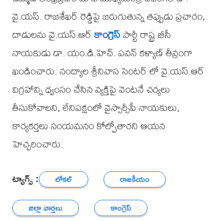
వై.యస్. రాజశేఖర్ రెడ్డిపై జరుగుతున్న తప్పుడు ప్రచారం,
దాడులను వై.యస్.ఆర్
కాంగ్రెస్
పార్టీ రాష్ట్ర బీసీ
నాయకుడు డా. యం.డి.హెచ్. పవన్ కళ్యాణ్ తీవ్రంగా
ఖండించారు. నంద్యాల శ్రీనివాస సెంటర్ లో వై.యస్.ఆర్
విగ్రహాన్ని ధ్వంసం చేసిన వ్యక్తిపై వెంటనే చర్యలు
తీసుకోవాలని, లేనిపక్షంలో వైస్సార్సీపీ నాయకులు,
కార్యకర్తలు సంయమనం కోల్పోతారని ఆయన
హెచ్చరించారు.
ట్యాగ్స్ :
లోకల్
రాజకీయం
జిల్లా వార్తలు
కాంగ్రెస్