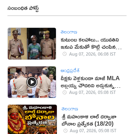
సంబంధిత పోస్ట్
తెలంగాణ
కుటుంబ కలహాలు.. యువతిని
ఇనుప మేకుతో కొట్టి చంపిన
తండ్రి
Aug 07, 2026, 06:08 IST
ఆంధ్రప్రదేశ్
దీక్షకు వెళ్లకుండా మాజీ MLA
అబ్బ‌య్య చౌద‌రిని అడ్డుకున్న
పోలీసులు (వీడియో)
Aug 07, 2026, 05:08 IST
తెలంగాణ
శ్రీ మహంకాళి లాల్ దర్వాజా
బోనాల ప్రత్యేకత (18/20)
Aug 07, 2026, 05:08 IST