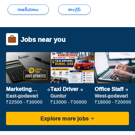
రాజకీయాలు
కాంగ్రెస్
Jobs near you
Marketing
Taxi Driver
Office Staff
Executive
East-godavari
Guntur
West-godavari
₹22500 - ₹30000
₹13000 - ₹30000
₹18000 - ₹20000
Explore more jobs