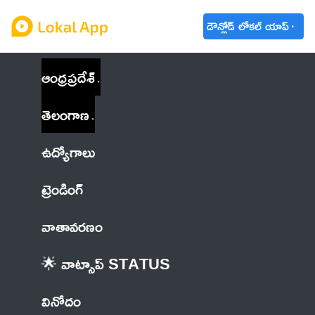
డౌన్లోడ్ లోకల్ యాప్
ఆంధ్రప్రదేశ్
తెలంగాణ
ఉద్యోగాలు
ట్రెండింగ్
వాతావరణం
🌟 వాట్సాప్ STATUS
వినోదం