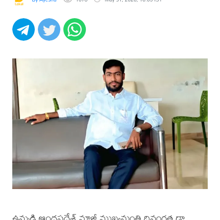
ఉమ్మడి ఆంధ్రప్రదేశ్ మాజీ ముఖ్యమంత్రి దివంగత డా.