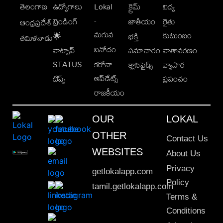
తెలంగాణ
ఉద్యోగాలు
Lokal
క్రైమ్
విద్య
-
ట్రెండింగ్
జాతీయం
రైతు
ఆంధ్రప్రదేశ్
మగువ
కుటుంబం
🌟
భక్తి
తమిళనాడు
వినోదం
వాట్సాప్
సమాచారం
వాతావరణం
STATUS
కరోనా
క్లాసిఫైడ్స్
వ్యాపార
అప్‌డేట్స్
టిప్స్
ప్రపంచం
రాజకీయం
OUR
LOKAL
OTHER
Contact Us
WEBSITES
About Us
Privacy
getlokalapp.com
Policy
tamil.getlokalapp.com
Terms &
Conditions