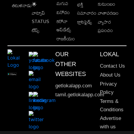
మగువ
కుటుంబం
🌟
భక్తి
తమిళనాడు
వినోదం
వాట్సాప్
సమాచారం
వాతావరణం
STATUS
కరోనా
క్లాసిఫైడ్స్
వ్యాపార
అప్‌డేట్స్
టిప్స్
ప్రపంచం
రాజకీయం
OUR
LOKAL
OTHER
Contact Us
WEBSITES
About Us
Privacy
getlokalapp.com
Policy
tamil.getlokalapp.com
Terms &
Conditions
Advertise
with us