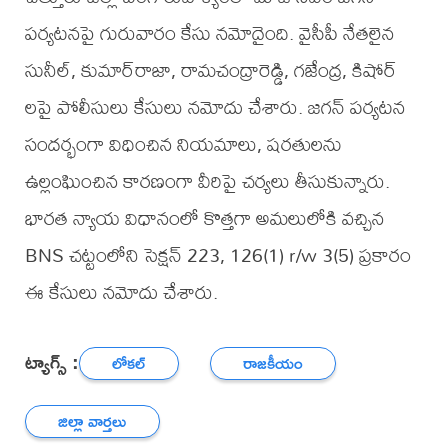
పర్యటనపై గురువారం కేసు నమోదైంది. వైసీపీ నేతలైన
సునీల్‌, కుమార్‌రాజా, రామచంద్రారెడ్డి, గజేంద్ర, కిషోర్‌
లపై పోలీసులు కేసులు నమోదు చేశారు. జగన్‌ పర్యటన
సందర్భంగా విధించిన నియమాలు, షరతులను
ఉల్లంఘించిన కారణంగా వీరిపై చర్యలు తీసుకున్నారు.
భారత న్యాయ విధానంలో కొత్తగా అమలులోకి వచ్చిన
BNS చట్టంలోని సెక్షన్ 223, 126(1) r/w 3(5) ప్రకారం
ఈ కేసులు నమోదు చేశారు.
ట్యాగ్స్ :
లోకల్
రాజకీయం
జిల్లా వార్తలు