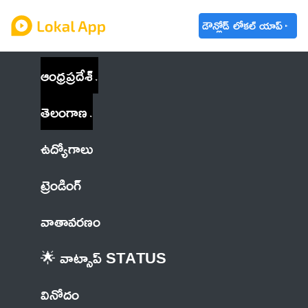
డౌన్లోడ్ లోకల్ యాప్
ఆంధ్రప్రదేశ్
తెలంగాణ
ఉద్యోగాలు
ట్రెండింగ్
వాతావరణం
🌟 వాట్సాప్ STATUS
వినోదం