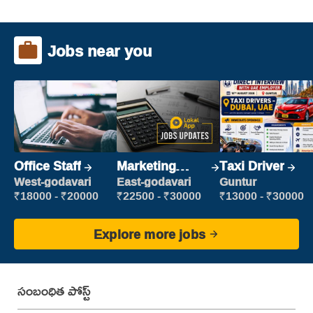
Jobs near you
Office Staff
Marketing
Taxi Driver
Executive
West-godavari
East-godavari
Guntur
₹18000 - ₹20000
₹22500 - ₹30000
₹13000 - ₹30000
Explore more jobs
సంబంధిత పోస్ట్