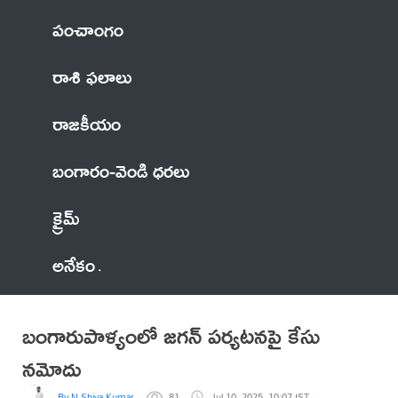
పంచాంగం
రాశి ఫలాలు
రాజకీయం
బంగారం-వెండి ధరలు
క్రైమ్
అనేకం
బంగారుపాళ్యంలో జగన్‌ పర్యటనపై కేసు
నమోదు
By N Shiva Kumar
81
Jul 10, 2025, 10:07 IST