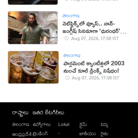
తెలంగాణ
నెట్‌ఫ్లిక్స్‌లో వ్యూస్.. నాన్-
ఇంగ్లీష్ సినిమాగా ‘ధురంధర్’
రికార్డు
Aug 07, 2026, 17:08 IST
తెలంగాణ
పార్లమెంట్ క్యాంటీన్లలో 2003
నుంచే కూల్ డ్రింక్స్ నిషేధం!
Aug 07, 2026, 17:08 IST
రాష్ట్రాలు
ఇతర కేటగిరీలు
తెలంగాణ
ఉద్యోగాలు
Lokal
క్రైమ్
విద్య
-
ట్రెండింగ్
జాతీయం
రైతు
ఆంధ్రప్రదేశ్