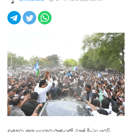
చిత్తూరు జిల్లా బంగారుపాళ్యంలో మాజీ సీఎం జగన్‌