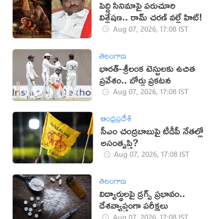
పెద్ది సినిమాపై పరుచూరి
విశ్లేషణ.. రామ్ చరణ్ వల్లే హిట్!
Aug 07, 2026, 17:08 IST
తెలంగాణ
భారత్-శ్రీలంక టెస్టులకు ఉచిత
ప్రవేశం.. బోర్డు ప్రకటన
Aug 07, 2026, 17:08 IST
ఆంధ్రప్రదేశ్
సీఎం చంద్రబాబుపై టీడీపీ నేతల్లో
అసంతృప్తి?
Aug 07, 2026, 17:08 IST
తెలంగాణ
విద్యార్థులపై డ్రగ్స్ ప్రభావం..
దేశవ్యాప్తంగా పరీక్షలు
Aug 07, 2026, 17:08 IST