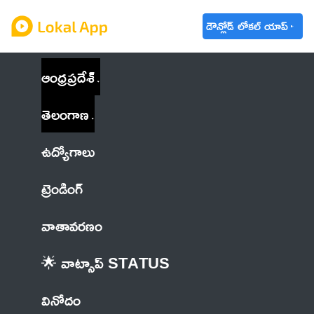
డౌన్లోడ్ లోకల్ యాప్
ఆంధ్రప్రదేశ్
తెలంగాణ
ఉద్యోగాలు
ట్రెండింగ్
వాతావరణం
🌟 వాట్సాప్ STATUS
వినోదం