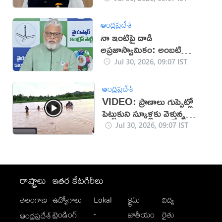
ఆంధ్రప్రదేశ్
నా ఇంటిపై దాడి
అప్రజాస్వామికం: అంబటి
రాంబాబు
Jul 30, 2026, 09:07 IST
ఆంధ్రప్రదేశ్
VIDEO: ప్రాణాలు గుప్పెట్లో
పెట్టుకుని స్కూళ్లకు వెళ్తున్న
చిన్నారులు
Jul 30, 2026, 09:07 IST
రాష్ట్రాలు
ఇతర కేటగిరీలు
తెలంగాణ
ఉద్యోగాలు
Lokal
క్రైమ్
విద్య
-
ట్రెండింగ్
జాతీయం
రైతు
ఆంధ్రప్రదేశ్