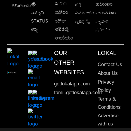
మగువ
కుటుంబం
🌟
భక్తి
తమిళనాడు
వినోదం
వాట్సాప్
సమాచారం
వాతావరణం
STATUS
కరోనా
క్లాసిఫైడ్స్
వ్యాపార
అప్‌డేట్స్
టిప్స్
ప్రపంచం
రాజకీయం
OUR
LOKAL
OTHER
Contact Us
WEBSITES
About Us
Privacy
getlokalapp.com
Policy
tamil.getlokalapp.com
Terms &
Conditions
Advertise
with us