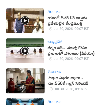
తెలంగాణ
యాంటీ పేపర్ లీక్ బిల్లును
ప్రవేశపెట్టిన కేంద్రమంత్రి
జితేంద్రసింగ్
Jul 30, 2026, 09:07 IST
ఆంధ్రప్రదేశ్
వ‌ర్షం వస్తే.. చ‌దువు కోసం
ప్రాణాలతో పోరాటం (వీడియో)
Jul 30, 2026, 09:07 IST
తెలంగాణ
ఉజ్వల పథకం ద్వారా..
రూ.550కే గ్యాస్ సిలిండర్
Jul 30, 2026, 09:07 IST
తెలంగాణ