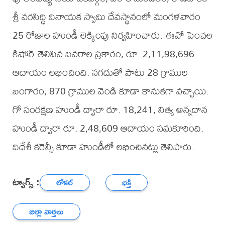
శ్రీ వరసిద్ధి వినాయక స్వామి దేవస్థానంలో మంగళవారం
25 రోజుల హుండీ లెక్కింపు నిర్వహించారు. ఈవో పెంచల
కిషోర్ తెలిపిన వివరాల ప్రకారం, రూ. 2,11,98,696
ఆదాయం లభించింది. నగదుతో పాటు 28 గ్రాముల
బంగారం, 870 గ్రాముల వెండి కూడా కానుకగా వచ్చాయి.
గో సంరక్షణ హుండీ ద్వారా రూ. 18,241, నిత్య అన్నదాన
హుండీ ద్వారా రూ. 2,48,609 ఆదాయం సమకూరింది.
విదేశీ కరెన్సీ కూడా హుండీలో లభించినట్లు తెలిపారు.
ట్యాగ్స్ :
లోకల్
భక్తి
జిల్లా వార్తలు