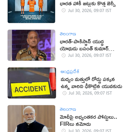
భారత హాకీ జట్టుకు కొత్త జెర్సీ
Jul 30, 2026, 09:07 IST
తెలంగాణ
భార‌త్‌-పాకిస్థాన్ యుద్ధ
యోధుడు బ‌సంత్ కుమార్
పొన్వార్‌ క‌న్నుమూత‌
Jul 30, 2026, 09:07 IST
ఆంధ్రప్రదేశ్
మద్యం మత్తులో రోడ్డు పక్కన
ఉన్న వారిని ఢీకొట్టిన యువకుడు
Jul 30, 2026, 09:07 IST
తెలంగాణ
మోదీపై అభ్యంతకర పోస్టులు..
FIRలు నమోదు
Jul 30, 2026, 09:07 IST