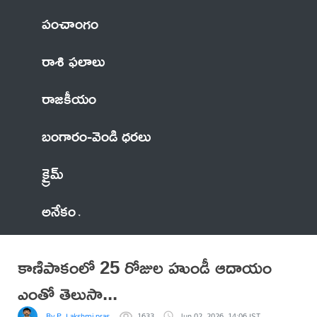
పంచాంగం
రాశి ఫలాలు
రాజకీయం
బంగారం-వెండి ధరలు
క్రైమ్
అనేకం
కాణిపాకంలో 25 రోజుల హుండీ ఆదాయం
ఎంతో తెలుసా...
By P. Lakshmi prasad
1633
Jun 02, 2026, 14:06 IST