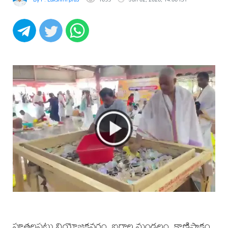
పూతలపట్టు నియోజకవర్గం, ఐరాల మండలం, కాణిపాకం