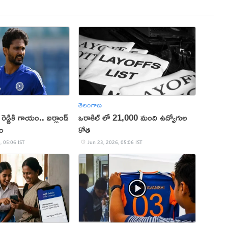
తెలంగాణ
 రెడ్డికి గాయం.. ఐర్లాండ్
ఒరాకిల్ లో 21,000 మంది ఉద్యోగుల
రం
కోత
, 05:06 IST
Jun 23, 2026, 05:06 IST