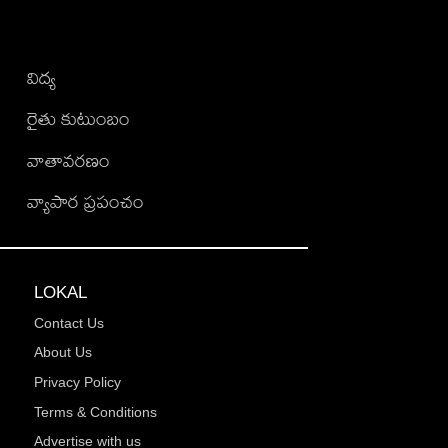
విద్య
రైతు కుటుంబం
వాతావరణం
వ్యాపార ప్రపంచం
LOKAL
Contact Us
About Us
Privacy Policy
Terms & Conditions
Advertise with us