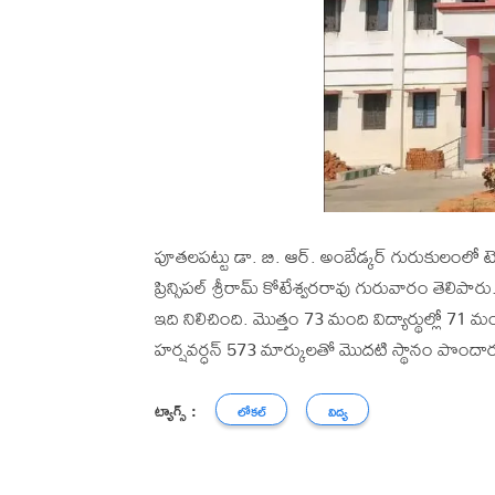
పూతలపట్టు డా. బి. ఆర్. అంబేడ్కర్ గురుకులంలో టెన
ప్రిన్సిపల్ శ్రీరామ్ కోటేశ్వరరావు గురువారం తెలిప
ఇది నిలిచింది. మొత్తం 73 మంది విద్యార్థుల్లో 71 
హర్షవర్ధన్ 573 మార్కులతో మొదటి స్థానం పొందార
ట్యాగ్స్ :
లోకల్
విద్య