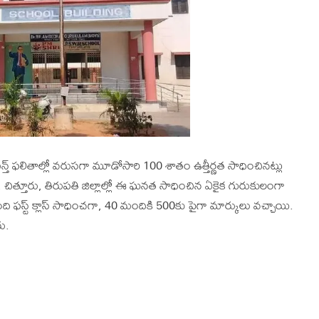
్త్ ఫలితాల్లో వరుసగా మూడోసారి 100 శాతం ఉత్తీర్ణత సాధించినట్లు
ారు. చిత్తూరు, తిరుపతి జిల్లాల్లో ఈ ఘనత సాధించిన ఏకైక గురుకులంగా
మంది ఫస్ట్ క్లాస్ సాధించగా, 40 మందికి 500కు పైగా మార్కులు వచ్చాయి.
ు.