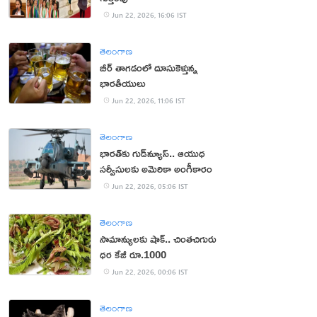
Jun 22, 2026, 16:06 IST
తెలంగాణ
బీర్ తాగడంలో దూసుకెళ్తున్న
భారతీయులు
Jun 22, 2026, 11:06 IST
తెలంగాణ
భారత్‌కు గుడ్‌న్యూస్‌.. ఆయుధ
సర్వీసులకు అమెరికా అంగీకారం
Jun 22, 2026, 05:06 IST
తెలంగాణ
సామాన్యులకు షాక్.. చింతచిగురు
ధర కేజీ రూ.1000
Jun 22, 2026, 00:06 IST
తెలంగాణ