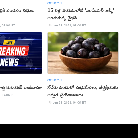
తెలంగాణ
్లికి వందనం నిధులు
15 ఏళ్ల వయసులోనే 'ఇండియన్ జెర్సీ'
అందుకున్న వైభవ్
, 05:06 IST
Jun 23, 2026, 05:06 IST
తెలంగాణ
జార్జి కురియన్‌ రాజీనామా
నేరేడు పండుతో మధుమేహం, జీర్ణక్రియకు
అద్భుత ప్రయోజనాలు
, 04:06 IST
Jun 23, 2026, 04:06 IST