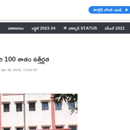
డౌన్లోడ్ లోకల్ యాప్
వాతావరణం
బడ్జెట్ 2023-24
🌟 వాట్సాప్ STATUS
ఐపీఎల్ 2021
100 శాతం ఉత్తీర్ణత
Apr 30, 2026, 15:04 IST