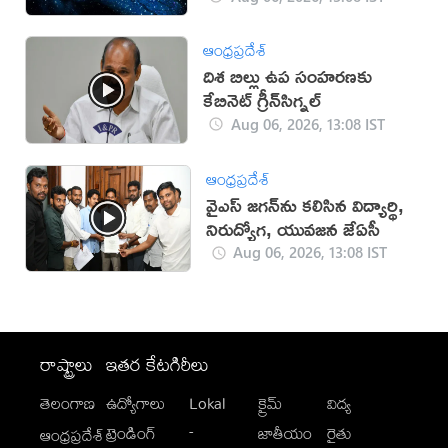
ఆంధ్రప్రదేశ్
దిశ బిల్లు ఉప సంహ‌ర‌ణ‌కు
కేబినెట్ గ్రీన్‌సిగ్న‌ల్‌
Aug 06, 2026, 13:08 IST
ఆంధ్రప్రదేశ్
వైఎస్‌ జగన్‌ను కలిసిన విద్యార్థి,
నిరుద్యోగ, యువజన జేఏసీ
Aug 06, 2026, 13:08 IST
రాష్ట్రాలు
ఇతర కేటగిరీలు
తెలంగాణ
ఉద్యోగాలు
Lokal
క్రైమ్
విద్య
-
ట్రెండింగ్
జాతీయం
రైతు
ఆంధ్రప్రదేశ్