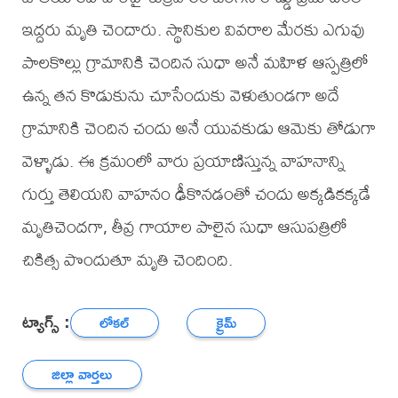
ఇద్దరు మృతి చెందారు. స్థానికుల వివరాల మేరకు ఎగువు
పాలకొల్లు గ్రామానికి చెందిన సుధా అనే మహిళ ఆస్పత్రిలో
ఉన్న తన కొడుకును చూసేందుకు వెళుతుండగా అదే
గ్రామానికి చెందిన చందు అనే యువకుడు ఆమెకు తోడుగా
వెళ్ళాడు. ఈ క్రమంలో వారు ప్రయాణిస్తున్న వాహనాన్ని
గుర్తు తెలియని వాహనం ఢీకొనడంతో చందు అక్కడికక్కడే
మృతిచెందగా, తీవ్ర గాయాల పాలైన సుధా ఆసుపత్రిలో
చికిత్స పొందుతూ మృతి చెందింది.
ట్యాగ్స్ :
లోకల్
క్రైమ్
జిల్లా వార్తలు