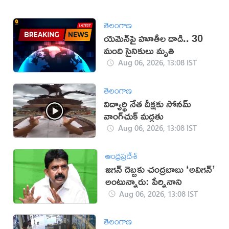
తెలంగాణ
యెమెన్‌పై హూతీల దాడి.. 30
మంది సైనికులు మృతి
Aug 06, 2026, 13:08 IST
తెలంగాణ
విద్యార్థి నేత దీక్షకు సోనమ్
వాంగ్‌చుక్ మద్దతు
Aug 06, 2026, 13:08 IST
ఆంధ్రప్రదేశ్
జగన్ దెబ్బకు చంద్రబాబు ‘అవిగన్’
అంటున్నారు: పేర్నినాని
Aug 06, 2026, 13:08 IST
తెలంగాణ