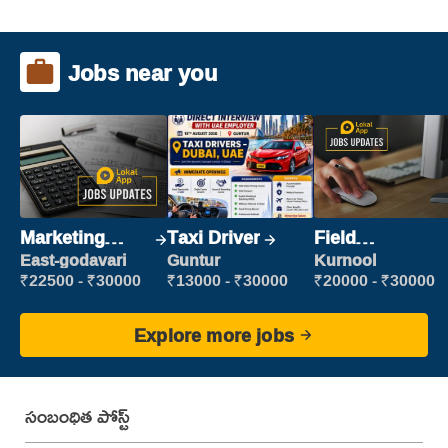
Jobs near you
Marketing
Taxi Driver
Field
Executive
Marketing
East-godavari
Guntur
Kurnool
Executive
₹22500 - ₹30000
₹13000 - ₹30000
₹20000 - ₹30000
Explore more jobs
సంబంధిత పోస్ట్