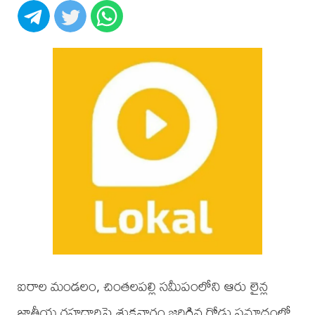
ఐరాల మండలం, చింతలపల్లి సమీపంలోని ఆరు లైన్ల
జాతీయ రహదారిపై శుక్రవారం జరిగిన రోడ్డు ప్రమాదంలో