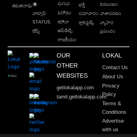
మగువ
కుటుంబం
🌟
భక్తి
తమిళనాడు
వినోదం
వాట్సాప్
సమాచారం
వాతావరణం
STATUS
కరోనా
క్లాసిఫైడ్స్
వ్యాపార
అప్‌డేట్స్
టిప్స్
ప్రపంచం
రాజకీయం
OUR
LOKAL
OTHER
Contact Us
WEBSITES
About Us
Privacy
getlokalapp.com
Policy
tamil.getlokalapp.com
Terms &
Conditions
Advertise
with us