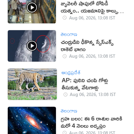
జ్యువెలరీ షాపులో దోపిడీ
యత్నం.. యజమానిపై కాల్పులు
(వీడియో)
Aug 06, 2026, 13:08 IST
తెలంగాణ
చంద్రుడిని ఢీకొన్న స్పేస్‌ఎక్స్
రాకెట్ భాగం
Aug 06, 2026, 13:08 IST
ఆంధ్రప్రదేశ్
AP: పులిని చంపి గోళ్లు
తీసుకున్న వేటగాళ్లు
Aug 06, 2026, 13:08 IST
తెలంగాణ
గ్రహ బలం: ఈ 6 రాశుల వారికి
మరో 4 నెలలు అదృష్టం
Aug 06, 2026, 13:08 IST