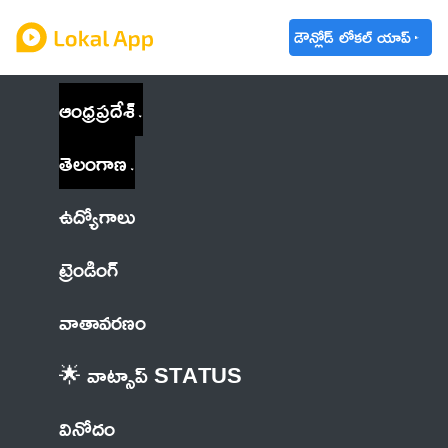
డౌన్లోడ్ లోకల్ యాప్
ఆంధ్రప్రదేశ్
తెలంగాణ
ఉద్యోగాలు
ట్రెండింగ్
వాతావరణం
🌟 వాట్సాప్ STATUS
వినోదం