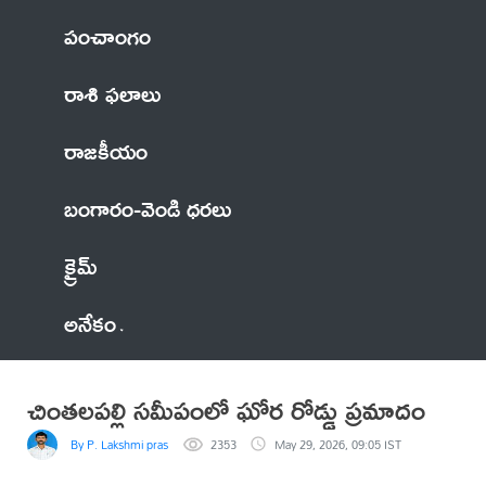
పంచాంగం
రాశి ఫలాలు
రాజకీయం
బంగారం-వెండి ధరలు
క్రైమ్
అనేకం
చింతలపల్లి సమీపంలో ఘోర రోడ్డు ప్రమాదం
By P. Lakshmi prasad
2353
May 29, 2026, 09:05 IST