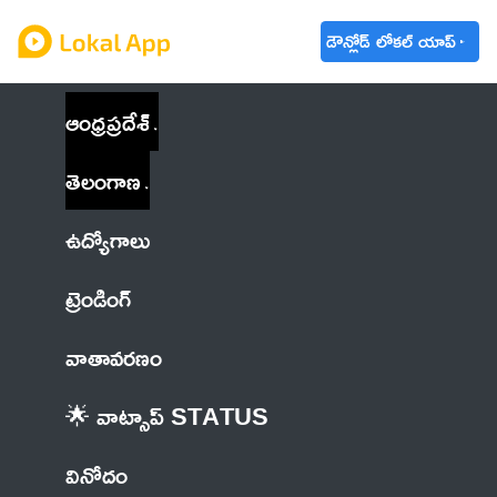
డౌన్లోడ్ లోకల్ యాప్
ఆంధ్రప్రదేశ్
తెలంగాణ
ఉద్యోగాలు
ట్రెండింగ్
వాతావరణం
🌟 వాట్సాప్ STATUS
వినోదం