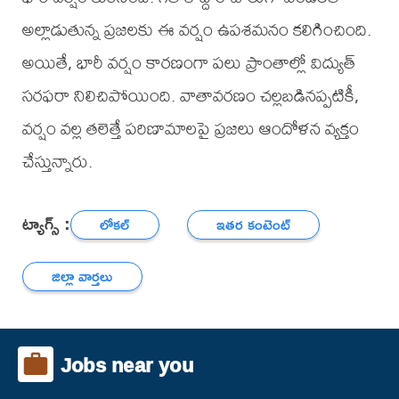
అల్లాడుతున్న ప్రజలకు ఈ వర్షం ఉపశమనం కలిగించింది.
అయితే, భారీ వర్షం కారణంగా పలు ప్రాంతాల్లో విద్యుత్
సరఫరా నిలిచిపోయింది. వాతావరణం చల్లబడినప్పటికీ,
వర్షం వల్ల తలెత్తే పరిణామాలపై ప్రజలు ఆందోళన వ్యక్తం
చేస్తున్నారు.
ట్యాగ్స్ :
లోకల్
ఇతర కంటెంట్
జిల్లా వార్తలు
Jobs near you