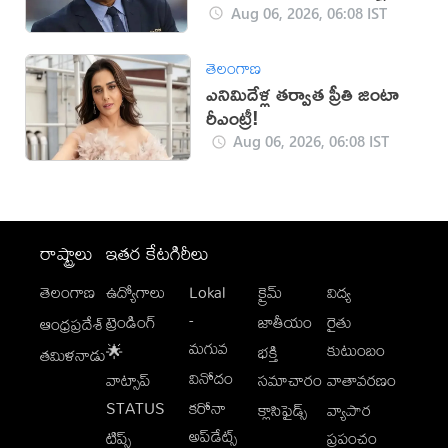
ఇదే!
Aug 06, 2026, 06:08 IST
తెలంగాణ
ఎనిమిదేళ్ల తర్వాత ప్రీతి జింటా
రీఎంట్రీ!
Aug 06, 2026, 06:08 IST
రాష్ట్రాలు
ఇతర కేటగిరీలు
తెలంగాణ
ఉద్యోగాలు
Lokal
క్రైమ్
విద్య
-
ట్రెండింగ్
జాతీయం
రైతు
ఆంధ్రప్రదేశ్
మగువ
కుటుంబం
🌟
భక్తి
తమిళనాడు
వినోదం
వాట్సాప్
సమాచారం
వాతావరణం
STATUS
కరోనా
క్లాసిఫైడ్స్
వ్యాపార
అప్‌డేట్స్
టిప్స్
ప్రపంచం