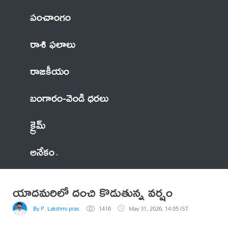
పంచాంగం
రాశి ఫలాలు
రాజకీయం
బంగారం-వెండి ధరలు
క్రైమ్
అనేకం
యాదమరిలో దంచి కొడుతున్న వర్షం
By P. Lakshmi prasad
1416
May 31, 2026, 14:05 IST