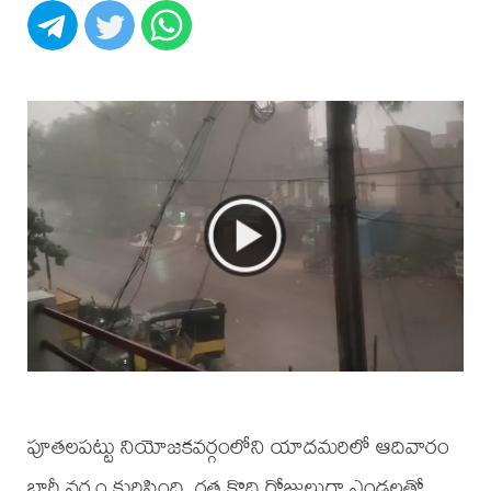
పూతలపట్టు నియోజకవర్గంలోని యాదమరిలో ఆదివారం
భారీ వర్షం కురిసింది. గత కొద్ది రోజులుగా ఎండలతో