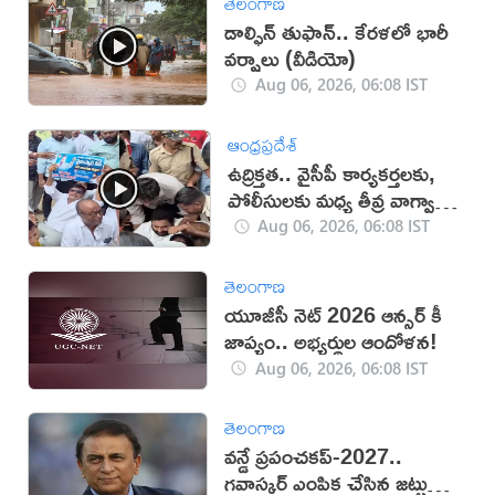
తెలంగాణ
డాల్ఫిన్ తుఫాన్.. కేరళలో భారీ
వర్షాలు (వీడియో)
Aug 06, 2026, 06:08 IST
ఆంధ్రప్రదేశ్
ఉద్రిక్తత.. వైసీపీ కార్యకర్తలకు,
పోలీసులకు మధ్య తీవ్ర వాగ్వాదం
(VIDEO)
Aug 06, 2026, 06:08 IST
తెలంగాణ
యూజీసీ నెట్ 2026 ఆన్సర్ కీ
జాప్యం.. అభ్యర్థుల ఆందోళన!
Aug 06, 2026, 06:08 IST
తెలంగాణ
వన్డే ప్రపంచకప్‌-2027..
గవాస్కర్ ఎంపిక చేసిన జట్టు