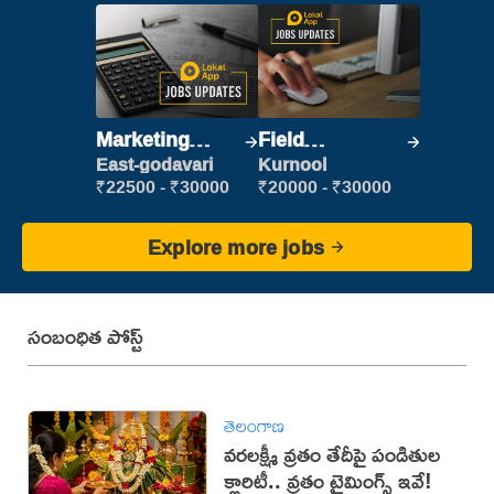
Marketing
Field
Executive
Marketing
East-godavari
Kurnool
Executive
₹22500 - ₹30000
₹20000 - ₹30000
Explore more jobs
సంబంధిత పోస్ట్
తెలంగాణ
వరలక్ష్మీ వ్రతం తేదీపై పండితుల
క్లారిటీ.. వ్రతం టైమింగ్స్ ఇవే!