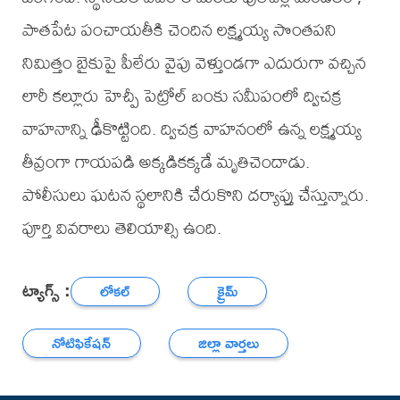
పాతపేట పంచాయతీకి చెందిన లక్ష్మయ్య సొంతపని
నిమిత్తం బైకుపై పీలేరు వైపు వెళ్తుండగా ఎదురుగా వచ్చిన
లారీ కల్లూరు హెచ్పీ పెట్రోల్ బంకు సమీపంలో ద్విచక్ర
వాహనాన్ని ఢీకొట్టింది. ద్విచక్ర వాహనంలో ఉన్న లక్ష్మయ్య
తీవ్రంగా గాయపడి అక్కడికక్కడే మృతిచెందాడు.
పోలీసులు ఘటన స్థలానికి చేరుకొని దర్యాప్తు చేస్తున్నారు.
పూర్తి వివరాలు తెలియాల్సి ఉంది.
ట్యాగ్స్ :
లోకల్
క్రైమ్
నోటిఫికేషన్
జిల్లా వార్తలు