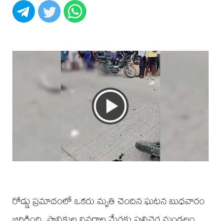
రోడ్డు ప్రమాదంలో ఒకరు మృతి చెందిన ఘటన బుధవారం
జరిగింది. స్థానికుల వివరాల మేరకు పులిచెర్ల మండలం ,