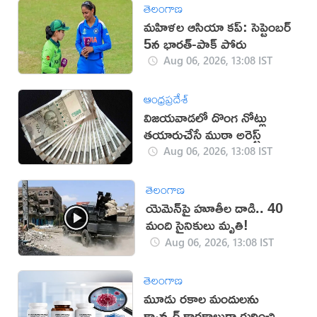
తెలంగాణ
మహిళల ఆసియా కప్‌: సెప్టెంబర్
5న భారత్-పాక్ పోరు
Aug 06, 2026, 13:08 IST
ఆంధ్రప్రదేశ్
విజయవాడలో దొంగ నోట్లు
తయారుచేసే ముఠా అరెస్ట్
Aug 06, 2026, 13:08 IST
తెలంగాణ
యెమెన్‌పై హూతీల దాడి.. 40
మంది సైనికులు మృతి!
Aug 06, 2026, 13:08 IST
తెలంగాణ
మూడు రకాల మందులను
క్యాన్సర్ కారకాలుగా గుర్తించిన