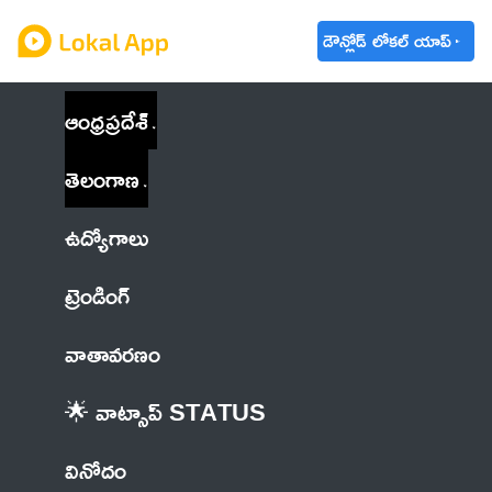
డౌన్లోడ్ లోకల్ యాప్
ఆంధ్రప్రదేశ్
తెలంగాణ
ఉద్యోగాలు
ట్రెండింగ్
వాతావరణం
🌟 వాట్సాప్ STATUS
వినోదం