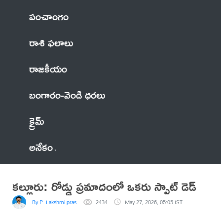
పంచాంగం
రాశి ఫలాలు
రాజకీయం
బంగారం-వెండి ధరలు
క్రైమ్
అనేకం
కల్లూరు: రోడ్డు ప్రమాదంలో ఒకరు స్పాట్ డెడ్
By P. Lakshmi prasad
2434
May 27, 2026, 05:05 IST