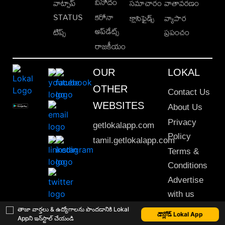
వినోదం
వాట్సాప్
సమాచారం
వాతావరణం
STATUS
కరోనా
క్లాసిఫైడ్స్
వ్యాపార
అప్‌డేట్స్
టిప్స్
ప్రపంచం
రాజకీయం
OUR
LOKAL
OTHER
Contact Us
WEBSITES
About Us
Privacy
getlokalapp.com
Policy
tamil.getlokalapp.com
Terms &
Conditions
Advertise
with us
Sitemap
తాజా వార్తలు & ఉద్యోగాలను పొందడానికి Lokal
డౌన్లోడ్ Lokal App
Appని ఇన్‌స్టాల్ చేయండి
This material may not be published, transmitted, rewritten or redistributed. © 2020 Lokal App. All rights reserved.