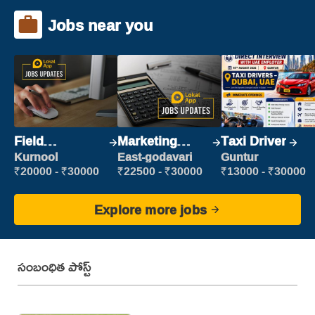
Jobs near you
Field
Marketing
Taxi Driver
Marketing
Executive
Kurnool
East-godavari
Guntur
Executive
₹20000 - ₹30000
₹22500 - ₹30000
₹13000 - ₹30000
Explore more jobs
సంబంధిత పోస్ట్