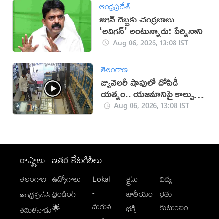
ఆంధ్రప్రదేశ్
జగన్ దెబ్బకు చంద్రబాబు
‘అవిగన్’ అంటున్నారు: పేర్నినాని
Aug 06, 2026, 13:08 IST
తెలంగాణ
జ్యువెలరీ షాపులో దోపిడీ
యత్నం.. యజమానిపై కాల్పులు
(వీడియో)
Aug 06, 2026, 13:08 IST
రాష్ట్రాలు
ఇతర కేటగిరీలు
తెలంగాణ
ఉద్యోగాలు
Lokal
క్రైమ్
విద్య
-
ట్రెండింగ్
జాతీయం
రైతు
ఆంధ్రప్రదేశ్
మగువ
కుటుంబం
🌟
భక్తి
తమిళనాడు