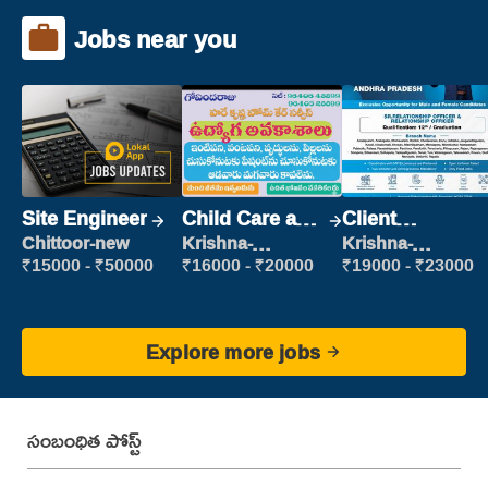
Jobs near you
Site Engineer
Child Care and
Client
Patient care
Relationship
Chittoor-new
Krishna-
Krishna-
vijayawada
vijayawada
Executive
₹15000 - ₹50000
₹16000 - ₹20000
₹19000 - ₹23000
Explore more jobs
సంబంధిత పోస్ట్