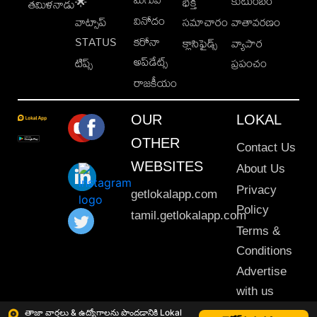
కుటుంబం
🌟
భక్తి
తమిళనాడు
వినోదం
వాట్సాప్
సమాచారం
వాతావరణం
STATUS
కరోనా
క్లాసిఫైడ్స్
వ్యాపార
అప్‌డేట్స్
టిప్స్
ప్రపంచం
రాజకీయం
OUR
LOKAL
OTHER
Contact Us
WEBSITES
About Us
Privacy
getlokalapp.com
Policy
tamil.getlokalapp.com
Terms &
Conditions
Advertise
with us
Sitemap
తాజా వార్తలు & ఉద్యోగాలను పొందడానికి Lokal