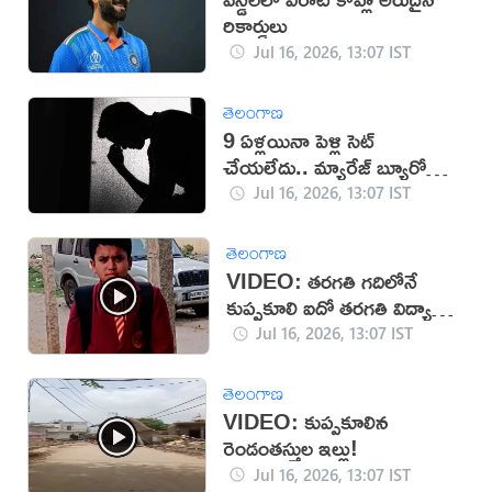
రికార్డులు
Jul 16, 2026, 13:07 IST
తెలంగాణ
9 ఏళ్లయినా పెళ్లి సెట్
చేయలేదు.. మ్యారేజ్ బ్యూరోకి
జరిమానా
Jul 16, 2026, 13:07 IST
తెలంగాణ
VIDEO: తరగతి గదిలోనే
కుప్పకూలి ఐదో తరగతి విద్యార్థి
మృతి
Jul 16, 2026, 13:07 IST
తెలంగాణ
VIDEO: కుప్పకూలిన
రెండంతస్తుల ఇల్లు!
Jul 16, 2026, 13:07 IST