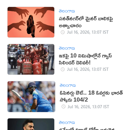
తెలంగాణ
సనత్‌నగర్‌లో మైనర్‌ బాలికపై
అత్యాచారం
Jul 16, 2026, 13:07 IST
తెలంగాణ
ఇకపై 10 నిమిషాల్లోనే గ్యాస్
సిలిండర్ డెలివరీ!
Jul 16, 2026, 13:07 IST
తెలంగాణ
ఓపెనర్లు ఔట్‌.. 18 ఓవర్లకు భారత్‌
స్కోరు 104/2
Jul 16, 2026, 13:07 IST
తెలంగాణ
వన్డేలలో విరాట్ కోహ్లీ అరుదైన