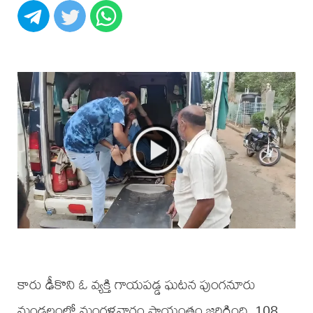
కారు ఢీకొని ఓ వ్యక్తి గాయపడ్డ ఘటన పుంగనూరు
మండలంలో మంగళవారం సాయంత్రం జరిగింది. 108