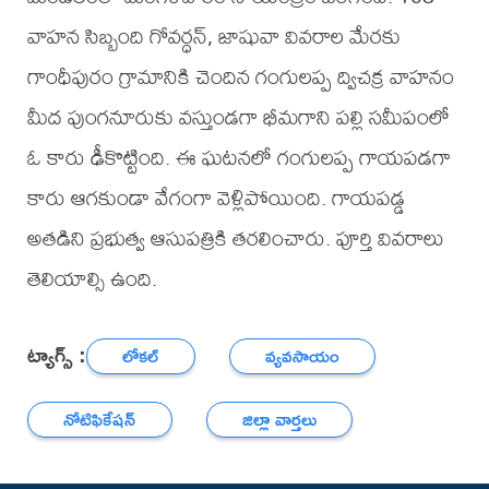
వాహన సిబ్బంది గోవర్ధన్, జాషువా వివరాల మేరకు
గాంధీపురం గ్రామానికి చెందిన గంగులప్ప ద్విచక్ర వాహనం
మీద పుంగనూరుకు వస్తుండగా భీమగాని పల్లి సమీపంలో
ఓ కారు ఢీకొట్టింది. ఈ ఘటనలో గంగులప్ప గాయపడగా
కారు ఆగకుండా వేగంగా వెళ్లిపోయింది. గాయపడ్డ
అతడిని ప్రభుత్వ ఆసుపత్రికి తరలించారు. పూర్తి వివరాలు
తెలియాల్సి ఉంది.
ట్యాగ్స్ :
లోకల్
వ్యవసాయం
నోటిఫికేషన్
జిల్లా వార్తలు