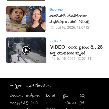
తెలంగాణ
వాంగ్‌చుక్ చనిపోయాక
మద్దతిస్తారా: నటి సోనాక్షి
Jul 16, 2026, 13:07 IST
తెలంగాణ
VIDEO: రెండు బైకులు ఢీ.. 28
ఏళ్ల యువకుడు మృతి!
Jul 16, 2026, 12:07 IST
రాష్ట్రాలు
ఇతర కేటగిరీలు
తెలంగాణ
ఉద్యోగాలు
Lokal
క్రైమ్
విద్య
-
ట్రెండింగ్
జాతీయం
రైతు
ఆంధ్రప్రదేశ్
మగువ