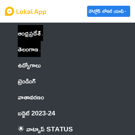
డౌన్లోడ్ లోకల్ యాప్
ఆంధ్రప్రదేశ్
తెలంగాణ
ఉద్యోగాలు
ట్రెండింగ్
వాతావరణం
బడ్జెట్ 2023-24
🌟 వాట్సాప్ STATUS