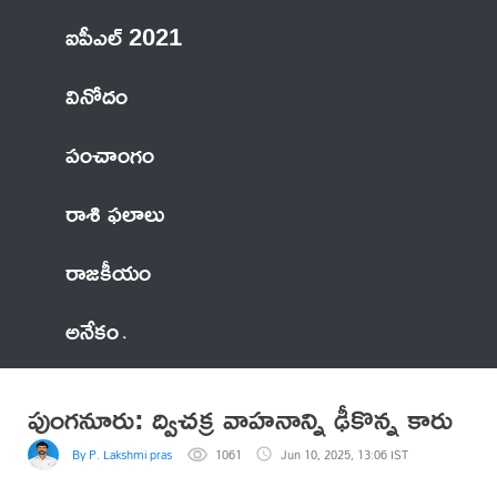
ఐపీఎల్ 2021
వినోదం
పంచాంగం
రాశి ఫలాలు
రాజకీయం
అనేకం
పుంగనూరు: ద్విచక్ర వాహనాన్ని ఢీకొన్న కారు
By P. Lakshmi prasad
1061
Jun 10, 2025, 13:06 IST