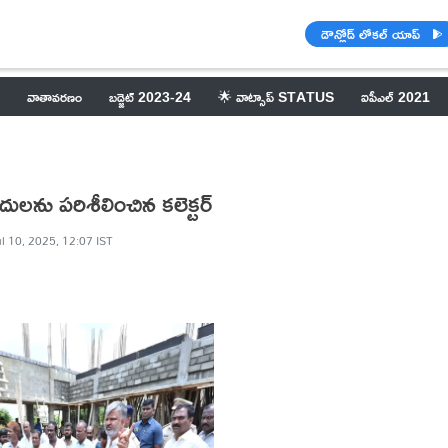
డౌన్లోడ్ లోకల్ యాప్
వాతావరణం
బడ్జెట్ 2023-24
🌟 వాట్సాప్ STATUS
ఐపీఎల్ 2021
ులను పరిశీలించిన కలెక్టర్
ul 10, 2025, 12:07 IST