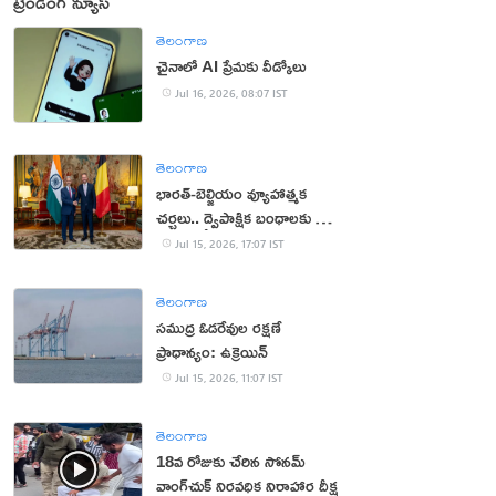
ట్రెండింగ్ న్యూస్
తెలంగాణ
చైనాలో AI ప్రేమకు వీడ్కోలు
Jul 16, 2026, 08:07 IST
తెలంగాణ
భారత్-బెల్జియం వ్యూహాత్మక
చర్చలు.. ద్వైపాక్షిక బంధాలకు కొత్త
ఊపు
Jul 15, 2026, 17:07 IST
తెలంగాణ
సముద్ర ఓడరేవుల రక్షణే
ప్రాధాన్యం: ఉక్రెయిన్
Jul 15, 2026, 11:07 IST
తెలంగాణ
18వ రోజుకు చేరిన సోనమ్
వాంగ్‌చుక్ నిరవధిక నిరాహార దీక్ష