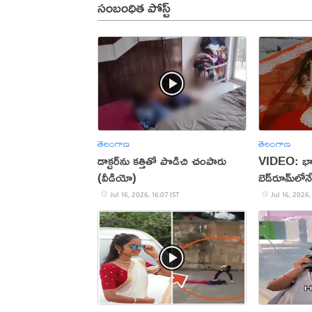
సంబంధిత పోస్ట్
తెలంగాణ
తెలంగాణ
డాక్టర్‌ను కత్తితో పొడిచి చంపారు
VIDEO: భార
(వీడియో)
బెడ్‌రూమ్‌లోనే 
Jul 16, 2026, 16:07 IST
Jul 16, 2026,