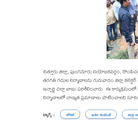
చిత్తూరు జిల్లా, పుంగనూరు నియోజకవర్గం, రొంపిచ
తరగతి గదుల నిర్మాణాలను గురువారం జిల్లా కలెక్టర
ఇన్చార్జి చల్లా బాబు పరిశీలించారు. ఈ కార్యక్రమ
నిర్మాణాలలో నాణ్యత ప్రమాణాలు పాటించాలని సూచ
ట్యాగ్స్ :
లోకల్
ఇతర కంటెంట్
జిల్లా వ