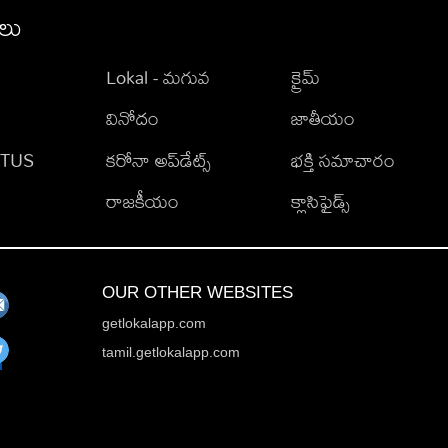
ీలు
Lokal - మగువ
క్రైమ్
వినోదం
జాతీయం
TATUS
కరోనా అప్‌డేట్స్
భక్తి సమాచారం
రాజకీయం
క్లాసిఫైడ్స్
OUR OTHER WEBSITES
getlokalapp.com
tamil.getlokalapp.com