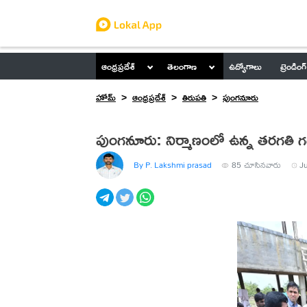
ఆంధ్రప్రదేశ్
తెలంగాణ
ఉద్యోగాలు
ట్రెండింగ్
హోమ్
ఆంధ్రప్రదేశ్
తిరుపతి
పుంగనూరు
పుంగనూరు: నిర్మాణంలో ఉన్న తరగతి గద
By P. Lakshmi prasad
85
చూసినవారు
J