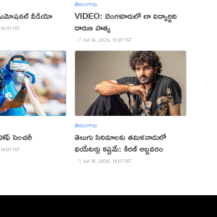
తెలంగాణ
.. ఎమోషనల్ వీడియో
VIDEO: బెంగళూరులో లా విద్యార్థిని
దారుణ హత్య
 16:07 IST
Jul 16, 2026, 15:07 IST
తెలంగాణ
 హాఫ్ సెంచరీ
తెలుగు సినిమాలకు తమిళనాడులో
థియేటర్లు కష్టమే: కిరణ్ అబ్బవరం
 14:07 IST
Jul 16, 2026, 14:07 IST