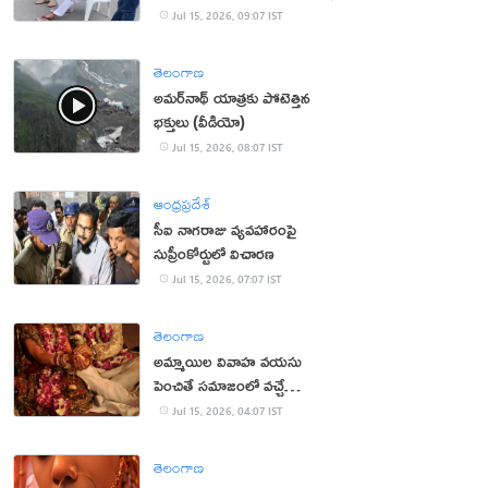
Jul 15, 2026, 09:07 IST
తెలంగాణ
అమర్‌నాథ్ యాత్రకు పోటెత్తిన
భక్తులు (వీడియో)
Jul 15, 2026, 08:07 IST
ఆంధ్రప్రదేశ్
సీఐ నాగరాజు వ్యవహారంపై
సుప్రీంకోర్టులో విచారణ
Jul 15, 2026, 07:07 IST
తెలంగాణ
అమ్మాయిల వివాహ వయసు
పెంచితే సమాజంలో వచ్చే
మార్పులు ఇవే!
Jul 15, 2026, 04:07 IST
తెలంగాణ