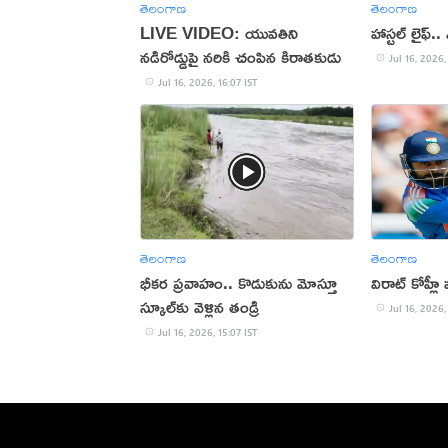
తెలంగాణ
తెలంగాణ
LIVE VIDEO: యువతిని
హాస్టల్ లైఫ్
నడిరోడ్డుపై నరికి చంపిన కిరాతకుడు
Jul 16, 2026,
Jul 16, 2026, 16:07 IST
తెలంగాణ
తెలంగాణ
భీకర ప్రవాహం.. కొడుకును మోస్తూ
విరాట్ కోహ్లీ
స్కూల్‌కు వెళ్లిన తండ్రి
Jul 16, 2026,
Jul 16, 2026, 15:07 IST