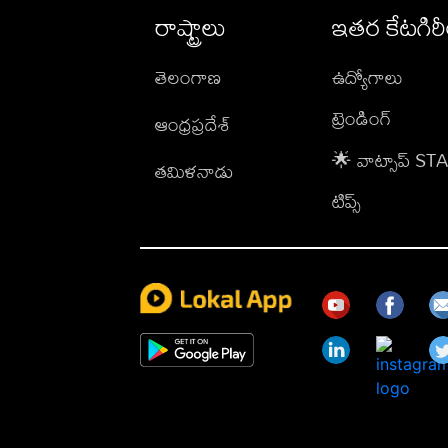
రాష్ట్రాలు
ఇతర కేటగిర
తెలంగాణ
ఉద్యోగాలు
ట్రెండింగ్
ఆంధ్రప్రదేశ్
🌟 వాట్సాప్ S
తమిళనాడు
టిప్స్