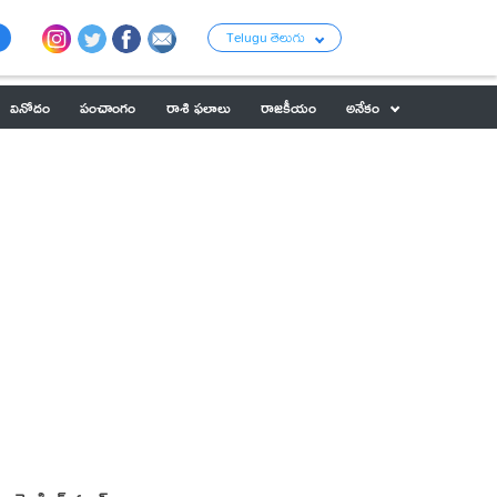
Telugu తెలుగు
వినోదం
పంచాంగం
రాశి ఫలాలు
రాజకీయం
అనేకం