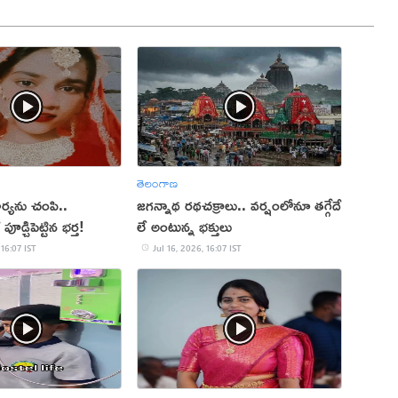
తెలంగాణ
్యను చంపి..
జగన్నాథ రథచక్రాలు.. వర్షంలోనూ తగ్గేదే
పూడ్చిపెట్టిన భర్త!
లే అంటున్న భక్తులు
 16:07 IST
Jul 16, 2026, 16:07 IST