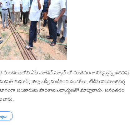
ర్ల మండలంలోని ఏపీ మోడల్ స్కూల్ లో నూతనంగా నిర్మిస్తున్న అదనపు
్ సుమిత్ కుమార్, జిల్లా ఎస్పీ మణికంఠ చందోలు, టిడిపి నియోజకవర్గ
ంలో భాగంగా అధికారులు పాఠశాల విద్యార్థులతో మాట్లాడారు. అనంతరం
ించారు.
ార్తలు