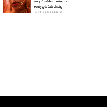
బాల్య వివాహాలు.. అమ్మాయిల
భవిష్యత్తుకు పెను ముప్పు
Jul 15, 2026, 04:07 IST