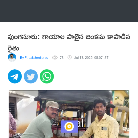
అనేకం
పుంగనూరు: గాయాల పాలైన జింకను కాపాడిన
రైతు
By P. Lakshmi prasad
73
Jul 13, 2025, 08:07 IST