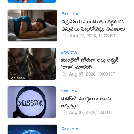
తెలంగాణ
నిద్రపోయే ముందు తల దగ్గర ఈ
వస్తువులు పెట్టుకోవద్దు: నిపుణులు
Aug 07, 2026, 13:08 IST
తెలంగాణ
ముంబైలో జోరుగా అల్లు అర్జున్
'రాకా' షూటింగ్
Aug 07, 2026, 13:08 IST
తెలంగాణ
మెదక్‌లో ముగ్గురు బాలురు
అదృశ్యం
Aug 07, 2026, 13:08 IST
తెలంగాణ