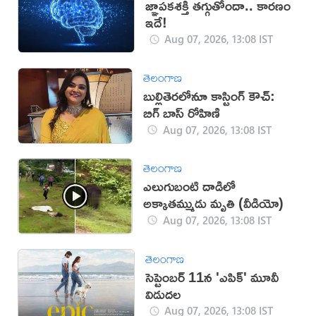
జ్ఞాపకశక్తి తగ్గుతోందా.. కారణం
ఇదే!
Aug 07, 2026, 13:08 IST
తెలంగాణ
బుల్లితెరలోనూ కాస్టింగ్ కౌచ్:
బిగ్ బాస్ రోహిణి
Aug 07, 2026, 13:08 IST
తెలంగాణ
ఎలుగుబంటి దాడిలో
అక్కాతమ్ముడు మృతి (వీడియో)
Aug 07, 2026, 13:08 IST
తెలంగాణ
సెప్టెంబర్ 11న 'ఎపిక్' మూవీ
విడుదల
Aug 07, 2026, 13:08 IST