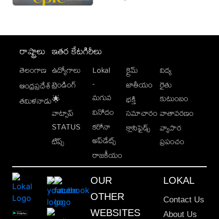
రాష్ట్రాలు
ఇతర కేటగిరీలు
తెలంగాణ
ఉద్యోగాలు
Lokal
క్రైమ్
విద్య
-
ట్రెండింగ్
జాతీయం
రైతు
ఆంధ్రప్రదేశ్
మగువ
కుటుంబం
🌟
భక్తి
తమిళనాడు
వినోదం
వాట్సాప్
సమాచారం
వాతావరణం
STATUS
కరోనా
క్లాసిఫైడ్స్
వ్యాపార
అప్‌డేట్స్
టిప్స్
ప్రపంచం
రాజకీయం
OUR
LOKAL
OTHER
Contact Us
WEBSITES
About Us