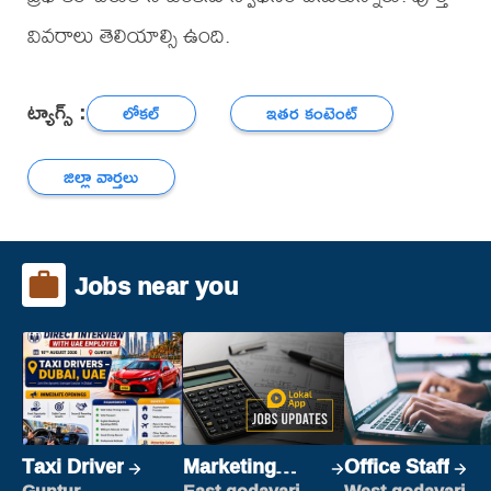
వివరాలు తెలియాల్సి ఉంది.
ట్యాగ్స్ :
లోకల్
ఇతర కంటెంట్
జిల్లా వార్తలు
Jobs near you
Taxi Driver
Marketing
Office Staff
Executive