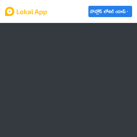
డౌన్లోడ్ లోకల్ యాప్
ఆంధ్రప్రదేశ్
తెలంగాణ
ఉద్యోగాలు
ట్రెండింగ్
వాతావరణం
🌟 వాట్సాప్ STATUS
వినోదం