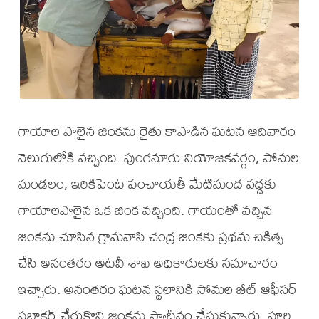
గాయాల పాలైన జింకను రైతు కాపాడిన ఘటన ఆదివారం
వెలుగులోకి వచ్చింది. పుంగనూరు నియోజకవర్గం, సోమల
మండలం, ఇరికిపెంట పంచాయతీ మేటిమంద వద్దకు
గాయాలపాలైన ఒక జింక వచ్చింది. గాయంతో వచ్చిన
జింకను చూసిన గ్రామవాసి చంద్ర జింకకు ప్రథమ చికిత్స
చేసి అనంతరం అటవీ శాఖ అధికారులకు సమాచారం
ఇచ్చారు. అనంతరం ఘటన స్థలానికి సోమల బీట్ ఆఫీసర్
ప్రభాకర్ చేరుకొని జింకను స్వాధీనం చేసుకున్నారు. పూర్తి