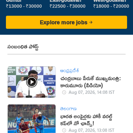
Guntur
East-godavari
West-godavari
₹13000 - ₹30000
₹22500 - ₹30000
₹18000 - ₹20000
Explore more jobs
సంబంధిత పోస్ట్
ఆంధ్రప్రదేశ్
చంద్రబాబు పేరుకే ముఖ్యమంత్రి:
కారుమూరు (వీడియో)
Aug 07, 2026, 14:08 IST
తెలంగాణ
భారత అంపైర్లకు హాకీ వరల్డ్
కప్‌లో నో ఛాన్స్!
Aug 07, 2026, 13:08 IST