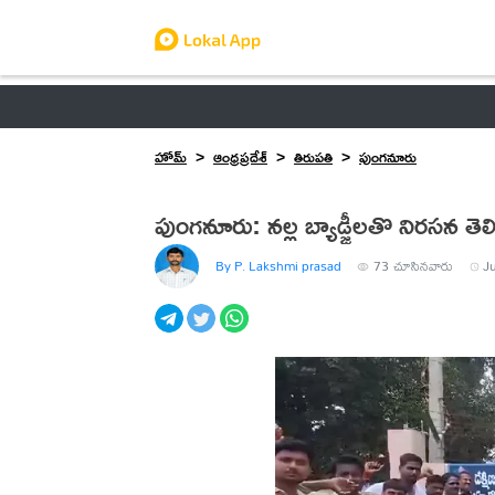
ఆంధ్రప్రదేశ్
తెలంగాణ
ఉద్యోగాలు
ట్రెండింగ్
హోమ్
ఆంధ్రప్రదేశ్
తిరుపతి
పుంగనూరు
పుంగనూరు: నల్ల బ్యాడ్జీలతొ నిరసన తెలి
By P. Lakshmi prasad
73
చూసినవారు
J