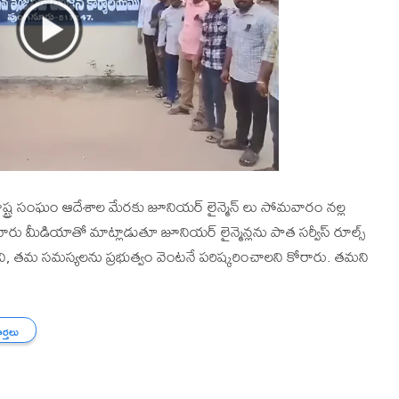
ష్ట్ర సంఘం ఆదేశాల మేరకు జూనియర్ లైన్మెన్ లు సోమవారం నల్ల
వారు మీడియాతో మాట్లాడుతూ జూనియర్ లైన్మెన్లను పాత సర్వీస్ రూల్స్
ంచాలని, తమ సమస్యలను ప్రభుత్వం వెంటనే పరిష్కరించాలని కోరారు. తమని
ార్తలు