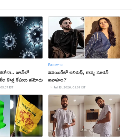
తెలంగాణ
 కరోనా.. జూన్‌లో
నవంబర్‌లో అనిరుధ్, కావ్య మారన్
ేల కొత్త కేసులు నమోదు
వివాహం?
 05:07 IST
Jul 13, 2026, 05:07 IST