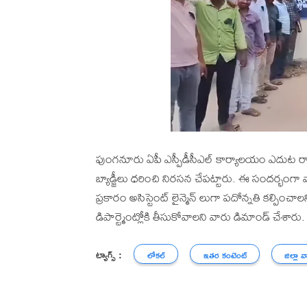
పుంగనూరు ఏపీ ఎస్పీడీసీఎల్ కార్యాలయం ఎదుట రా
బ్యాడ్జీలు ధరించి నిరసన చేపట్టారు. ఈ సందర్భంగా 
ప్రకారం అసిస్టెంట్ లైన్మెన్ లుగా పదోన్నతి కల్పి
డిపార్ట్మెంట్లోకి తీసుకోవాలని వారు డిమాండ్ చేశారు.
ట్యాగ్స్ :
లోకల్
ఇతర కంటెంట్
జిల్లా వ