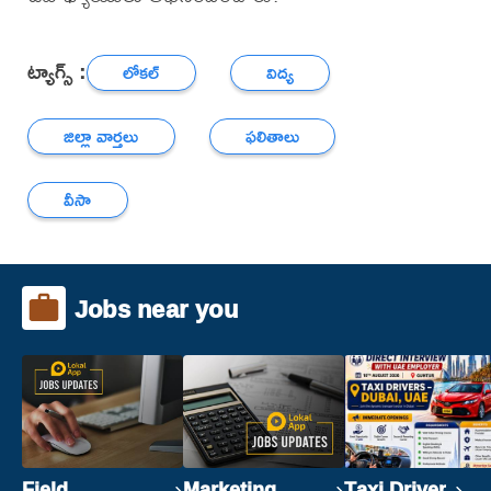
ట్యాగ్స్ :
లోకల్
విద్య
జిల్లా వార్తలు
ఫలితాలు
వీసా
Jobs near you
Field
Marketing
Taxi Driver