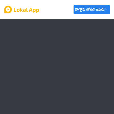
డౌన్లోడ్ లోకల్ యాప్
ఆంధ్రప్రదేశ్
తెలంగాణ
ఉద్యోగాలు
ట్రెండింగ్
వాతావరణం
🌟 వాట్సాప్ STATUS
వినోదం