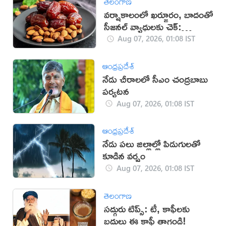
తెలంగాణ
వర్షాకాలంలో ఖర్జూరం, బాదంతో
సీజనల్ వ్యాధులకు చెక్:
నిపుణులు
Aug 07, 2026, 01:08 IST
ఆంధ్రప్రదేశ్
నేడు చీరాలలో సీఎం చంద్రబాబు
పర్యటన
Aug 07, 2026, 01:08 IST
ఆంధ్రప్రదేశ్
నేడు పలు జిల్లాల్లో పిడుగులతో
కూడిన వర్షం
Aug 07, 2026, 01:08 IST
తెలంగాణ
సద్గురు టిప్స్: టీ, కాఫీలకు
బదులు ఈ కాఫీ తాగండి!