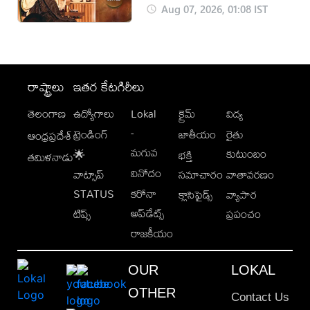
Aug 07, 2026, 01:08 IST
రాష్ట్రాలు
ఇతర కేటగిరీలు
తెలంగాణ
ఉద్యోగాలు
Lokal
క్రైమ్
విద్య
-
ట్రెండింగ్
జాతీయం
రైతు
ఆంధ్రప్రదేశ్
మగువ
కుటుంబం
🌟
భక్తి
తమిళనాడు
వినోదం
వాట్సాప్
సమాచారం
వాతావరణం
STATUS
కరోనా
క్లాసిఫైడ్స్
వ్యాపార
అప్‌డేట్స్
టిప్స్
ప్రపంచం
రాజకీయం
OUR
LOKAL
OTHER
Contact Us