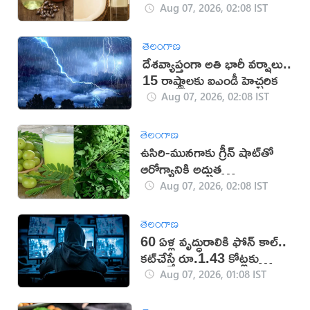
Aug 07, 2026, 02:08 IST
తెలంగాణ
దేశవ్యాప్తంగా అతి భారీ వర్షాలు..
15 రాష్ట్రాలకు ఐఎండీ హెచ్చరిక
Aug 07, 2026, 02:08 IST
తెలంగాణ
ఉసిరి-మునగాకు గ్రీన్ షాట్‌తో
ఆరోగ్యానికి అద్భుత
ప్రయోజనాలు!
Aug 07, 2026, 02:08 IST
తెలంగాణ
60 ఏళ్ల వృద్ధురాలికి ఫోన్ కాల్..
కట్‌చేస్తే రూ.1.43 కోట్లకు
టోకరా
Aug 07, 2026, 01:08 IST