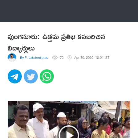
అనేకం
పుంగనూరు: ఉత్తమ ప్రతిభ కనబరిచిన
విద్యార్థులు
By P. Lakshmi prasad
76
Apr 30, 2026, 10:04 IST