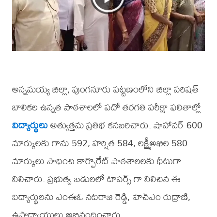
అన్నమయ్య జిల్లా, పుంగనూరు పట్టణంలోని జిల్లా పరిషత్
బాలికల ఉన్నత పాఠశాలలో పదో తరగతి పరీక్షా ఫలితాల్లో
విద్యార్థులు
అత్యుత్తమ ప్రతిభ కనబరిచారు. షాహావర్ 600
మార్కులకు గాను 592, హర్షిత 584, లక్ష్మీఅఖిల 580
మార్కులు సాధించి కార్పొరేట్ పాఠశాలలకు ధీటుగా
నిలిచారు. ప్రభుత్వ బడులలో టాపర్స్ గా నిలిచిన ఈ
విద్యార్థులను ఎంఈఓ నటరాజ రెడ్డి, హెచ్ఎం రుద్రాణి,
ఉపాధ్యాయులు అభినందించారు.