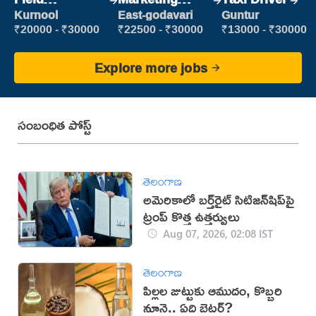
Marketing
Executive
Kurnool
East-godavari
Guntur
Executive
₹20000 - ₹30000
₹22500 - ₹30000
₹13000 - ₹30000
Explore more jobs
సంబంధిత పోస్ట్
తెలంగాణ
అమెరికాలో బర్త్‌రైట్ సిటిజన్‌షిప్‌పై
ట్రంప్ కొత్త ఉత్తర్వులు
Aug 07, 2026, 02:08 IST
తెలంగాణ
పిల్లల జుట్టుకు ఆముదం, కొబ్బరి
నూనె.. ఏది బెటర్?