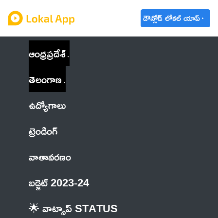
డౌన్లోడ్ లోకల్ యాప్
ఆంధ్రప్రదేశ్
తెలంగాణ
ఉద్యోగాలు
ట్రెండింగ్
వాతావరణం
బడ్జెట్ 2023-24
🌟 వాట్సాప్ STATUS