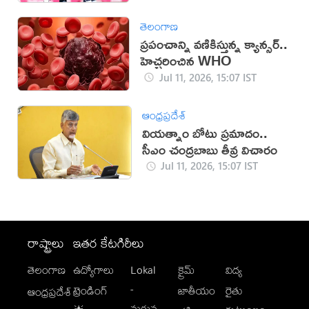
తెలంగాణ
ప్రపంచాన్ని వణికిస్తున్న క్యాన్సర్..
హెచ్చరించిన WHO
Jul 11, 2026, 15:07 IST
ఆంధ్రప్రదేశ్
వియత్నాం బోటు ప్రమాదం..
సీఎం చంద్రబాబు తీవ్ర విచారం
Jul 11, 2026, 15:07 IST
రాష్ట్రాలు
ఇతర కేటగిరీలు
తెలంగాణ
ఉద్యోగాలు
Lokal
క్రైమ్
విద్య
-
ట్రెండింగ్
జాతీయం
రైతు
ఆంధ్రప్రదేశ్
మగువ