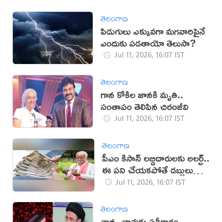
తెలంగాణ
పిడుగులు ఎక్కువగా మగవారిపైనే
ఎందుకు పడతాయో తెలుసా?
Jul 11, 2026, 16:07 IST
తెలంగాణ
గాన కోకిల జానకి మృతి..
సంతాపం తెలిపిన చిరంజీవి
Jul 11, 2026, 16:07 IST
తెలంగాణ
పీఎం కిసాన్ లబ్దిదారులకు అలర్ట్..
ఈ పని చేయకపోతే డబ్బులు
కట్!
Jul 11, 2026, 16:07 IST
తెలంగాణ
నాన్న చావుకు ప్రతీకారం