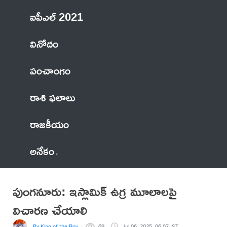
ఐపీఎల్ 2021
వినోదం
పంచాంగం
రాశి ఫలాలు
రాజకీయం
అనేకం
పుంగనూరు: ఇస్లామిక్ ఉగ్ర మూలాలపై
విచారణ చేయాలి
By King of the Royal
69
Jul 06, 2025, 06:07 IST