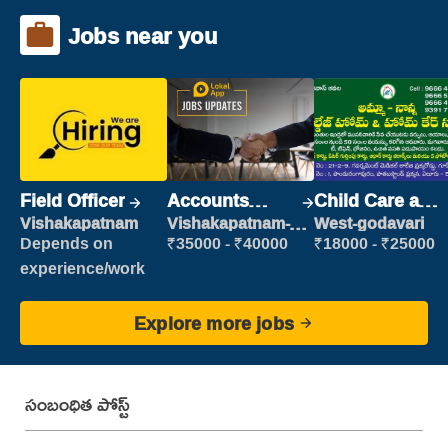
Jobs near you
Field Officer
Accounts
Child Care and
Clerk
Patient care
Vishakapatnam
Vishakapatnam-
West-godavari
new
Depends on
₹35000 - ₹40000
₹18000 - ₹25000
experience/work
Explore more jobs
సంబంధిత పోస్ట్