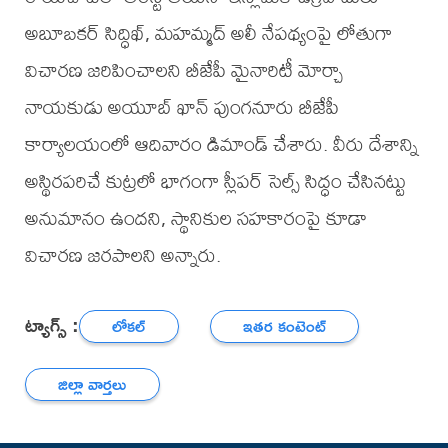
అబూబకర్ సిద్ధిఖ్, మహమ్మద్ అలీ నేపథ్యంపై లోతుగా
విచారణ జరిపించాలని బీజేపీ మైనారిటీ మోర్చా
నాయకుడు అయూబ్ ఖాన్ పుంగనూరు బీజేపీ
కార్యాలయంలో ఆదివారం డిమాండ్ చేశారు. వీరు దేశాన్ని
అస్థిరపరిచే కుట్రలో భాగంగా స్లీపర్ సెల్స్ సిద్ధం చేసినట్టు
అనుమానం ఉందని, స్థానికుల సహకారంపై కూడా
విచారణ జరపాలని అన్నారు.
ట్యాగ్స్ :
లోకల్
ఇతర కంటెంట్
జిల్లా వార్తలు