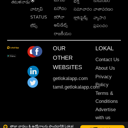
కుటుంబం
🌟
భక్తి
తమిళనాడు
వినోదం
వాట్సాప్
సమాచారం
వాతావరణం
STATUS
కరోనా
క్లాసిఫైడ్స్
వ్యాపార
అప్‌డేట్స్
టిప్స్
ప్రపంచం
రాజకీయం
OUR
LOKAL
OTHER
Contact Us
WEBSITES
About Us
Privacy
getlokalapp.com
Policy
tamil.getlokalapp.com
Terms &
Conditions
Advertise
with us
Sitemap
తాజా వార్తలు & ఉద్యోగాలను పొందడానికి Lokal