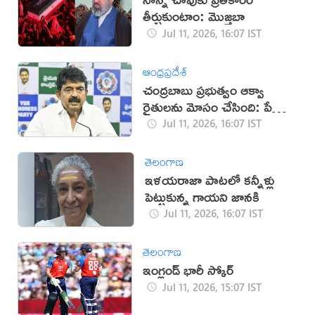
తీర్చుకుంటాం: మొజ్తబా
Jul 11, 2026, 16:07 IST
ఆంధ్రప్రదేశ్
చంద్రబాబు ప్రభుత్వం ఆక్వా
రైతులను మోసం చేసింది: పేర్ని
నాని
Jul 11, 2026, 16:07 IST
తెలంగాణ
ఇళయరాజా పాటలో కన్నీళ్లు
పెట్టుకున్న గాయని జానకి
Jul 11, 2026, 16:07 IST
తెలంగాణ
ఇంగ్లండ్ భారీ స్కోర్
Jul 11, 2026, 15:07 IST