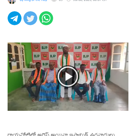
రాయచోటిలో అరెస్ట్ అయినా ఇస్లామిక్ ఉగ్రవాదులు