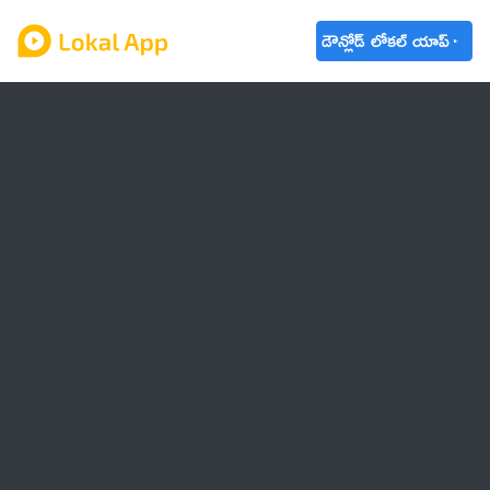
డౌన్లోడ్ లోకల్ యాప్
ఆంధ్రప్రదేశ్
తెలంగాణ
ఉద్యోగాలు
ట్రెండింగ్
వాతావరణం
🌟 వాట్సాప్ STATUS
వినోదం