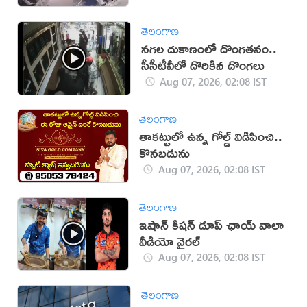
తెలంగాణ
నగల దుకాణంలో దొంగతనం..
సీసీటీవీలో దొరికిన దొంగలు
Aug 07, 2026, 02:08 IST
తెలంగాణ
తాకట్టులో ఉన్న గోల్డ్ విడిపించి..
కొనబడును
Aug 07, 2026, 02:08 IST
తెలంగాణ
ఇషాన్ కిషన్ డూప్ ఛాయ్ వాలా
వీడియో వైరల్
Aug 07, 2026, 02:08 IST
తెలంగాణ