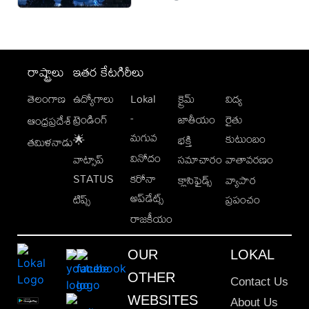
రాష్ట్రాలు
ఇతర కేటగిరీలు
తెలంగాణ
ఉద్యోగాలు
Lokal
క్రైమ్
విద్య
-
ట్రెండింగ్
జాతీయం
రైతు
ఆంధ్రప్రదేశ్
మగువ
కుటుంబం
🌟
భక్తి
తమిళనాడు
వినోదం
వాట్సాప్
సమాచారం
వాతావరణం
STATUS
కరోనా
క్లాసిఫైడ్స్
వ్యాపార
అప్‌డేట్స్
టిప్స్
ప్రపంచం
రాజకీయం
OUR
LOKAL
OTHER
Contact Us
WEBSITES
About Us