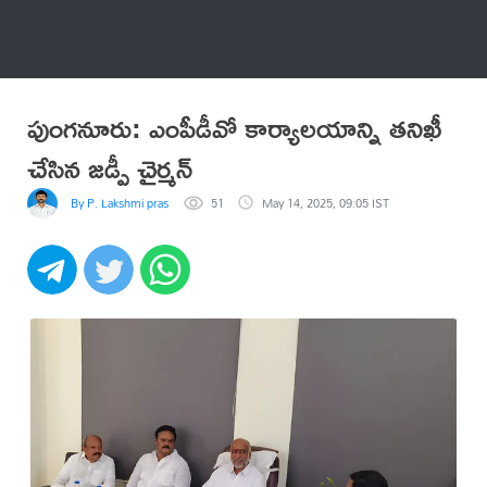
అనేకం
పుంగనూరు: ఎంపీడీవో కార్యాలయాన్ని తనిఖీ
చేసిన జడ్పీ చైర్మన్
By P. Lakshmi prasad
51
May 14, 2025, 09:05 IST