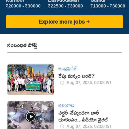
Kurnool
East-godavari
Guntur
Executive
₹20000 - ₹30000
₹22500 - ₹30000
₹13000 - ₹30000
Explore more jobs
సంబంధిత పోస్ట్
ఆంధ్రప్రదేశ్
రేపు మన్యం బంద్‌?
Aug 07, 2026, 02:08 IST
తెలంగాణ
సర్జరీ చేస్తుండగా భారీ
భూకంపం.. వీడియో వైరల్
Aug 07, 2026, 02:08 IST