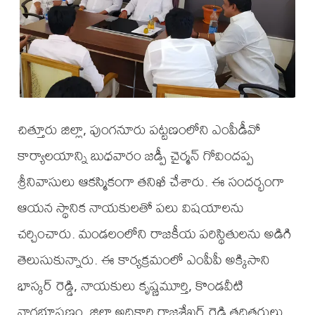
చిత్తూరు జిల్లా, పుంగనూరు పట్టణంలోని ఎంపీడీవో
కార్యాలయాన్ని బుధవారం జడ్పీ చైర్మన్ గోవిందప్ప
శ్రీనివాసులు ఆకస్మికంగా తనిఖీ చేశారు. ఈ సందర్భంగా
ఆయన స్థానిక నాయకులతో పలు విషయాలను
చర్చించారు. మండలంలోని రాజకీయ పరిస్థితులను అడిగి
తెలుసుకున్నారు. ఈ కార్యక్రమంలో ఎంపీపీ అక్కిసాని
భాస్కర్ రెడ్డి, నాయకులు కృష్ణమూర్తి, కొండవీటి
నాగభూషణం, జిల్లా అధికారి రాజశేఖర్ రెడ్డి తదితరులు