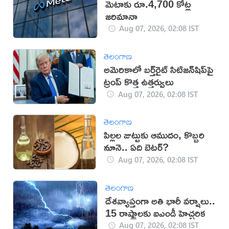
మెటాకు రూ.4,700 కోట్ల
జరిమానా
Aug 07, 2026, 02:08 IST
తెలంగాణ
అమెరికాలో బర్త్‌రైట్ సిటిజన్‌షిప్‌పై
ట్రంప్ కొత్త ఉత్తర్వులు
Aug 07, 2026, 02:08 IST
తెలంగాణ
పిల్లల జుట్టుకు ఆముదం, కొబ్బరి
నూనె.. ఏది బెటర్?
Aug 07, 2026, 02:08 IST
తెలంగాణ
దేశవ్యాప్తంగా అతి భారీ వర్షాలు..
15 రాష్ట్రాలకు ఐఎండీ హెచ్చరిక
Aug 07, 2026, 02:08 IST