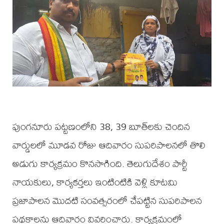
పుంగనూరు పట్టణంలోని 38, 39 బూత్‌లకు చెందిన
వార్డులలో మూడవ రోజు ఆదివారం సుపరిపాలనలో తొలి
అడుగు కార్యక్రమం కొనసాగింది. తెలుగుదేశం పార్టీ
నాయకులు, కార్యకర్తలు ఇంటింటికి వెళ్లి కూటమి
ప్రజాపాలన మొదటి సంవత్సరంలో చేపట్టిన సుపరిపాలన
పథకాలను ఆదివారం వివరించారు. కార్యక్రమంలో