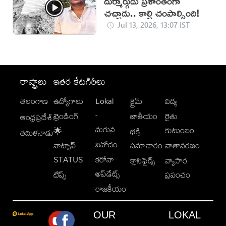
దుర్మార్గుడు ప్రశాంతంగా
చచ్చాడు.. కాల్చి చంపాల్సింది!
Jul 13, 2026, 13:07 IST
రాష్ట్రాలు
ఇతర కేటగిరీలు
తెలంగాణ
ఉద్యోగాలు
Lokal
క్రైమ్
విద్య
-
ట్రెండింగ్
జాతీయం
రైతు
ఆంధ్రప్రదేశ్
మగువ
కుటుంబం
🌟
భక్తి
తమిళనాడు
వినోదం
వాట్సాప్
సమాచారం
వాతావరణం
STATUS
కరోనా
క్లాసిఫైడ్స్
వ్యాపార
అప్‌డేట్స్
టిప్స్
ప్రపంచం
రాజకీయం
OUR
LOKAL