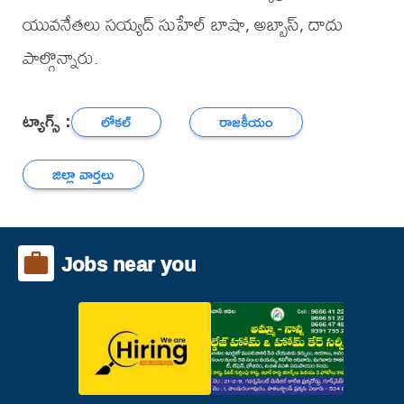
యువనేతలు సయ్యద్ సుహేల్ బాషా, అబ్బాస్, దాదు
పాల్గొన్నారు.
ట్యాగ్స్ :
లోకల్
రాజకీయం
జిల్లా వార్తలు
Jobs near you