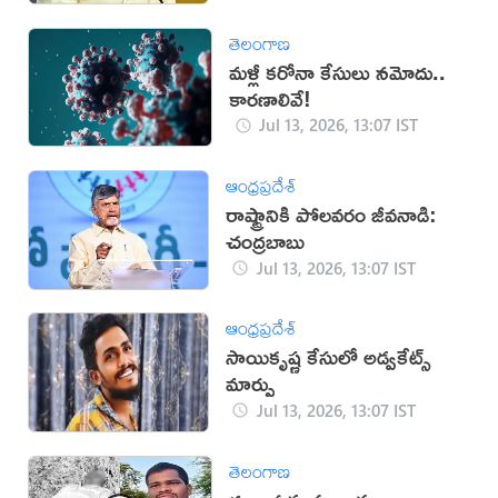
తెలంగాణ
మళ్లీ కరోనా కేసులు నమోదు..
కారణాలివే!
Jul 13, 2026, 13:07 IST
ఆంధ్రప్రదేశ్
రాష్ట్రానికి పోలవరం జీవనాడి:
చంద్రబాబు
Jul 13, 2026, 13:07 IST
ఆంధ్రప్రదేశ్
సాయికృష్ణ కేసులో అడ్వకేట్స్
మార్పు
Jul 13, 2026, 13:07 IST
తెలంగాణ