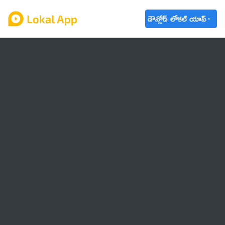
డౌన్లోడ్ లోకల్ యాప్
ఆంధ్రప్రదేశ్
తెలంగాణ
ఉద్యోగాలు
ట్రెండింగ్
వాతావరణం
బడ్జెట్ 2023-24
🌟 వాట్సాప్ STATUS