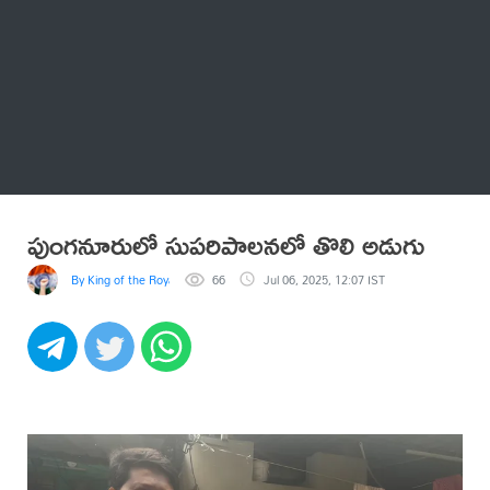
Thatstelugu
బిగ్ బాస్
అనేకం
పుంగనూరులో సుపరిపాలనలో తొలి అడుగు
By King of the Royal
66
Jul 06, 2025, 12:07 IST