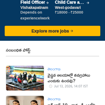
Field Officer
Child Care and
Patient care
Vishakapatnam
West-godavari
Depends on
₹18000 - ₹25000
experience/work
Explore more jobs
సంబంధిత పోస్ట్
తెలంగాణ
వైష్ణవ ఆలయాల్లో నవగ్రహాలు
ఎందుకు ఉండవు?
Jul 13, 2026, 14:07 IST
తెలంగాణ
బిగ్ బాస్ 10.. కావ్య శ్రీ ఎంట్రీపై