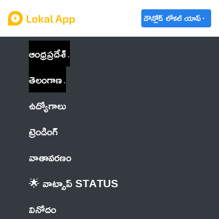
డౌన్లోడ్ లోకల్ యాప్
ఆంధ్రప్రదేశ్
తెలంగాణ
ఉద్యోగాలు
ట్రెండింగ్
వాతావరణం
🌟 వాట్సాప్ STATUS
వినోదం