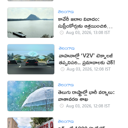
తెలంగాణ
కావేరీ జలాల వివాదం:
సుప్రీంకోర్టును ఆశ్రయించిన
తమిళనాడు
Aug 03, 2026, 13:08 IST
తెలంగాణ
వాహనాల్లో ‘V2V’ టెక్నాలజీ
తప్పనిసరి.. ప్రమాదాలకు చెక్!
Aug 03, 2026, 12:08 IST
తెలంగాణ
తెలుగు రాష్ట్రాల్లో భారీ వర్షాలు:
వాతావరణ శాఖ
Aug 03, 2026, 12:08 IST
తెలంగాణ