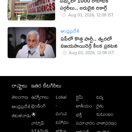
నిమ్స్‌లో 1000 రొబోటిక్
సర్జరీలు.. అరుదైన రికార్డ్
Aug 03, 2026, 12:08 IST
ఆంధ్రప్రదేశ్
ఏపీలో కొత్త పార్టీ.. త్వరలో
విజయసాయిరెడ్డి కీలక ప్రకటన
Aug 03, 2026, 12:08 IST
రాష్ట్రాలు
ఇతర కేటగిరీలు
తెలంగాణ
ఉద్యోగాలు
Lokal
క్రైమ్
విద్య
-
ట్రెండింగ్
జాతీయం
రైతు
ఆంధ్రప్రదేశ్
మగువ
కుటుంబం
🌟
భక్తి
తమిళనాడు
వినోదం
వాట్సాప్
సమాచారం
వాతావరణం
STATUS
కరోనా
క్లాసిఫైడ్స్
వ్యాపార