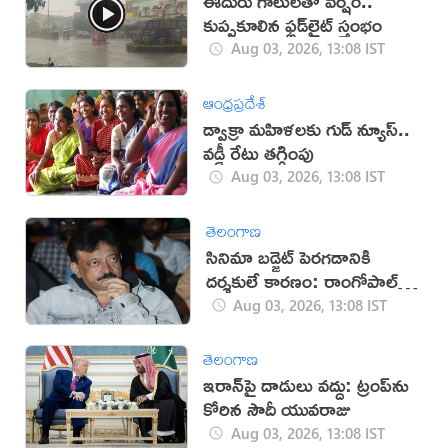
ఈదురు గాలులతో వర్షం..
కుప్పకూలిన ఫ్లడ్‌లైట్‌ స్తంభం
Aug 03, 2026, 13:08 IST
ఆంధ్రప్రదేశ్
డ్వాక్రా మహిళలకు గుడ్ న్యూస్..
వడ్డీ రేటు తగ్గింపు
Aug 03, 2026, 13:08 IST
తెలంగాణ
సినిమా బడ్జెట్ పెరగడానికి
దర్శకులే కారణం: రాంగోపాల్
వర్మ
Aug 03, 2026, 13:08 IST
తెలంగాణ
ఇరాన్‌పై దాడులు వద్దు: ట్రంప్‌ను
కోరిన సౌదీ యువరాజు
Aug 03, 2026, 13:08 IST