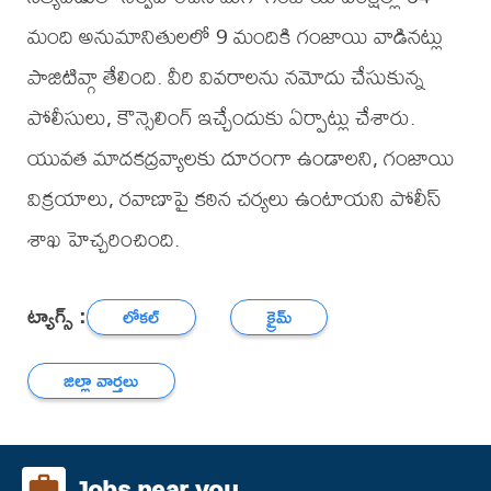
మంది అనుమానితులలో 9 మందికి గంజాయి వాడినట్లు
పాజిటివ్గా తేలింది. వీరి వివరాలను నమోదు చేసుకున్న
పోలీసులు, కౌన్సెలింగ్ ఇచ్చేందుకు ఏర్పాట్లు చేశారు.
యువత మాదకద్రవ్యాలకు దూరంగా ఉండాలని, గంజాయి
విక్రయాలు, రవాణాపై కఠిన చర్యలు ఉంటాయని పోలీస్
శాఖ హెచ్చరించింది.
ట్యాగ్స్ :
లోకల్
క్రైమ్
జిల్లా వార్తలు
Jobs near you