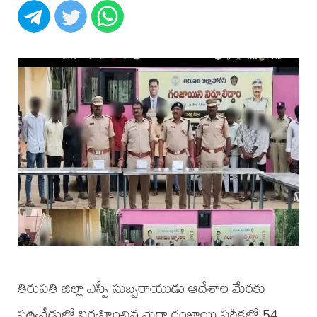
తిరుపతి జిల్లా ఎస్పీ సుబ్బరాయుడు ఆదేశాల మేరకు
సత్యవేడులో నిర్వహించిన మెగా గంజాయి పరీక్షల్లో 54