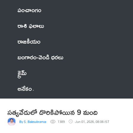
పంచాంగం
రాశి ఫలాలు
రాజకీయం
బంగారం-వెండి ధరలు
క్రైమ్
అనేకం
సత్యవేడులో దొరికిపోయిన 9 మంది
By S. Balasubramanyam
1389
Jun 01, 2026, 08:06 IST