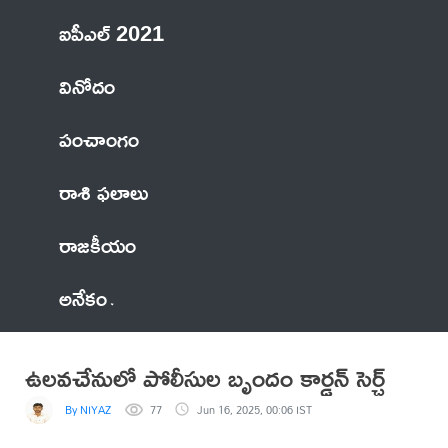
ఐపీఎల్ 2021
వినోదం
పంచాంగం
రాశి ఫలాలు
రాజకీయం
అనేకం
ఉలవచేనులో పోలీసుల బృందం కార్డన్ సెర్చ్
By NIYAZ
77
Jun 16, 2025, 00:06 IST