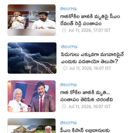
తెలంగాణ
గానకోకిల జానకి మృతిపై సీఎం
రేవంత్ రెడ్డి సంతాపం
Jul 11, 2026, 17:07 IST
తెలంగాణ
పిడుగులు ఎక్కువగా మగవారిపైనే
ఎందుకు పడతాయో తెలుసా?
Jul 11, 2026, 16:07 IST
తెలంగాణ
గాన కోకిల జానకి మృతి..
సంతాపం తెలిపిన చిరంజీవి
Jul 11, 2026, 16:07 IST
తెలంగాణ
పీఎం కిసాన్ లబ్దిదారులకు