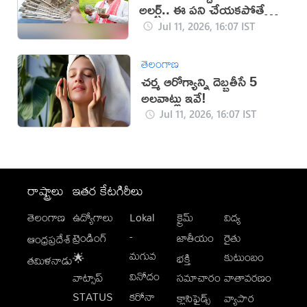
అలర్ట్.. ఈ పని చేయకపోతే
డబ్బులు కట్!
Jul 11, 2026, 16:07 IST
తెలంగాణ
చర్మ ఆరోగ్యాన్ని దెబ్బతీసే 5
అలవాట్లు ఇవే!
Jul 11, 2026, 16:07 IST
రాష్ట్రాలు
ఇతర కేటగిరీలు
తెలంగాణ
ఉద్యోగాలు
Lokal
క్రైమ్
విద్య
-
ట్రెండింగ్
జాతీయం
రైతు
ఆంధ్రప్రదేశ్
మగువ
కుటుంబం
🌟
భక్తి
తమిళనాడు
వినోదం
వాట్సాప్
సమాచారం
వాతావరణం
STATUS
కరోనా
క్లాసిఫైడ్స్
వ్యాపార