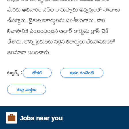
మేరకు ఆదివారం ఎస్ఐ రామస్వామి ఆధ్వర్యంలో సోదాలు
చేపట్టారు. బైకుల రికార్డులను పరిశీలించారు. వారి
నివాసానికి సంబంధించిన ఆధార్ కార్డును క్రాస్ చెక్
చేశారు. కొన్ని బైకులకు సరైన రికార్డులు లేకపోవడంతో
జరిమానా విధించారు.
ట్యాగ్స్ :
లోకల్
ఇతర కంటెంట్
జిల్లా వార్తలు
Jobs near you