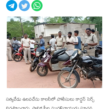
సత్యవేడు ఉలవచేను కాలనీలో పోలీసులు కార్డన్ సెర్చ్
నిర్వహించారు. స్థానిక సీఐ మురళినాయుడు సూచన