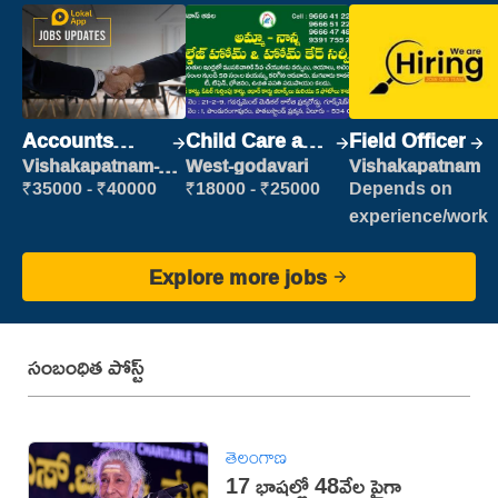
Accounts
Child Care and
Field Officer
Clerk
Patient care
Vishakapatnam-
West-godavari
Vishakapatnam
new
₹35000 - ₹40000
₹18000 - ₹25000
Depends on
experience/work
Explore more jobs
సంబంధిత పోస్ట్
తెలంగాణ
17 భాషల్లో 48వేల పైగా