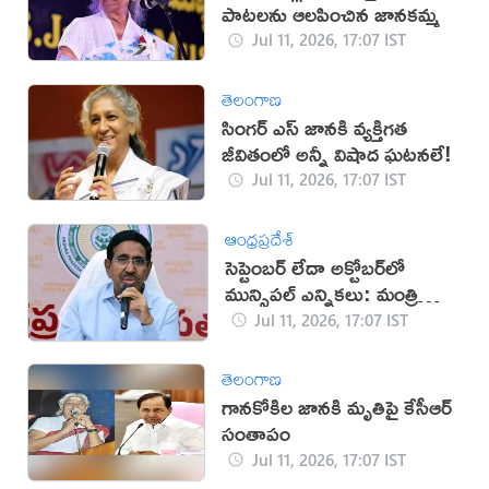
పాటలను ఆలపించిన జానకమ్మ
Jul 11, 2026, 17:07 IST
తెలంగాణ
సింగర్ ఎస్ జానకి వ్యక్తిగత
జీవితంలో అన్నీ విషాద ఘటనలే!
Jul 11, 2026, 17:07 IST
ఆంధ్రప్రదేశ్
సెప్టెంబర్ లేదా అక్టోబర్‌లో
మున్సిపల్ ఎన్నికలు: మంత్రి
నారాయణ
Jul 11, 2026, 17:07 IST
తెలంగాణ
గానకోకిల జానకి మృతిపై కేసీఆర్
సంతాపం
Jul 11, 2026, 17:07 IST