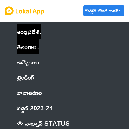
డౌన్లోడ్ లోకల్ యాప్
ఆంధ్రప్రదేశ్
తెలంగాణ
ఉద్యోగాలు
ట్రెండింగ్
వాతావరణం
బడ్జెట్ 2023-24
🌟 వాట్సాప్ STATUS