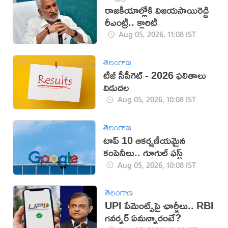
రాజకీయాల్లోకి విజయసాయిరెడ్డి
రీఎంట్రీ.. క్లారిటీ
Aug 05, 2026, 11:08 IST
తెలంగాణ
టీజీ సీపీగెట్‌ - 2026 ఫలితాలు
విడుదల
Aug 05, 2026, 10:08 IST
తెలంగాణ
టాప్‌ 10 ఆకర్షణీయమైన
కంపెనీలు.. గూగుల్‌ ఫస్ట్‌
Aug 05, 2026, 10:08 IST
తెలంగాణ
UPI పేమెంట్స్‌పై ఛార్జీలు.. RBI
గవర్నర్ ఏమన్నారంటే?