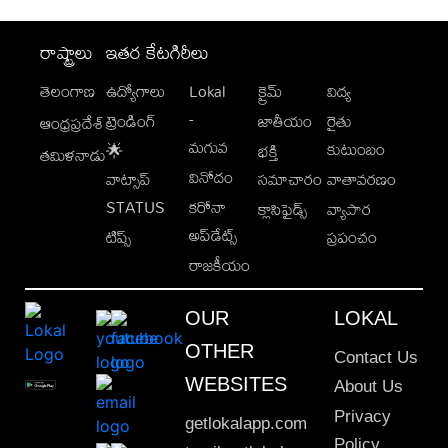
రాష్ట్రాలు
ఇతర కేటగిరీలు
తెలంగాణ
ఉద్యోగాలు
Lokal
క్రైమ్
విద్య
-
ట్రెండింగ్
జాతీయం
రైతు
ఆంధ్రప్రదేశ్
మగువ
కుటుంబం
🌟
భక్తి
తమిళనాడు
వినోదం
వాట్సాప్
సమాచారం
వాతావరణం
STATUS
కరోనా
క్లాసిఫైడ్స్
వ్యాపార
అప్‌డేట్స్
టిప్స్
ప్రపంచం
రాజకీయం
OUR
LOKAL
OTHER
Contact Us
WEBSITES
About Us
Privacy
getlokalapp.com
Policy