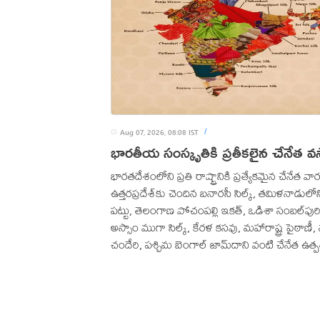
Aug 07, 2026, 08:08 IST
/
భారతీయ సంస్కృతికి ప్రతీకలైన చేనేత వస్త
భారతదేశంలోని ప్రతి రాష్ట్రానికి ప్రత్యేకమైన చేనేత వ
ఉత్తరప్రదేశ్‌కు చెందిన బనారసీ సిల్క్, తమిళనాడుల
పట్టు, తెలంగాణ పోచంపల్లి ఇకత్, ఒడిశా సంబల్‌పుర
అస్సాం ముగా సిల్క్, కేరళ కసవు, మహారాష్ట్ర పైఠాణీ, 
చందేరి, పశ్చిమ బెంగాల్ జామ్‌దాని వంటి చేనేత ఉత్ప
ప్రపంచవ్యాప్తంగా విశేష ఆదరణ పొందుతున్నాయి. ఇ
వస్త్రాలు మాత్రమే కాదు, ఆయా ప్రాంతాల చరిత్ర, సంస్
నైపుణ్యానికి ప్రతీకలుగా నిలుస్తున్నాయి.