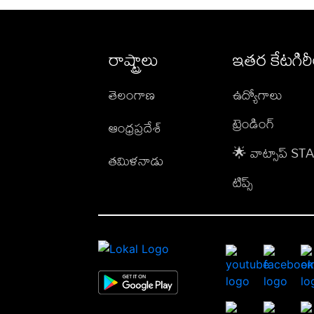
రాష్ట్రాలు
ఇతర కేటగిర
తెలంగాణ
ఉద్యోగాలు
ట్రెండింగ్
ఆంధ్రప్రదేశ్
🌟 వాట్సాప్ S
తమిళనాడు
టిప్స్