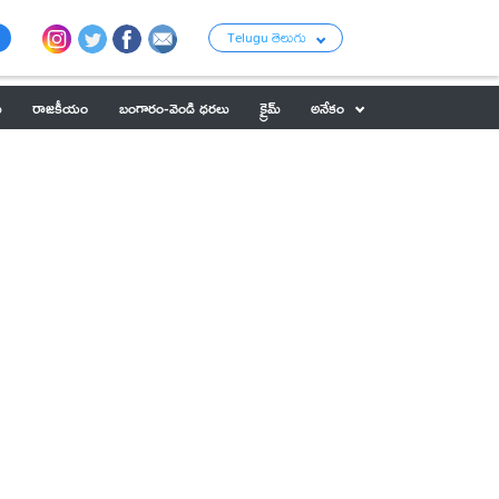
Telugu తెలుగు
ు
రాజకీయం
బంగారం-వెండి ధరలు
క్రైమ్
అనేకం