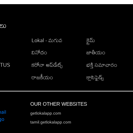
ీలు
Lokal - మగువ
క్రైమ్
వినోదం
జాతీయం
TATUS
కరోనా అప్‌డేట్స్
భక్తి సమాచారం
రాజకీయం
క్లాసిఫైడ్స్
OUR OTHER WEBSITES
getlokalapp.com
tamil.getlokalapp.com