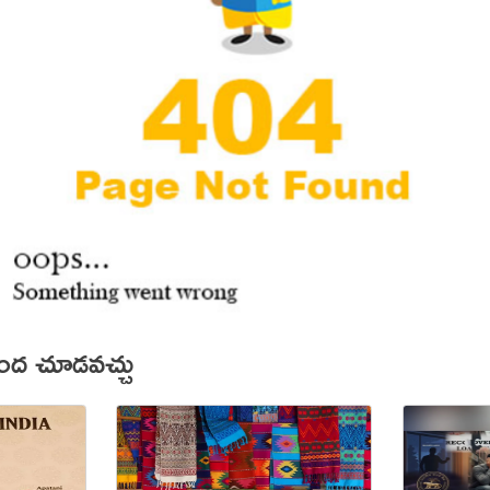
కింద చూడవచ్చు