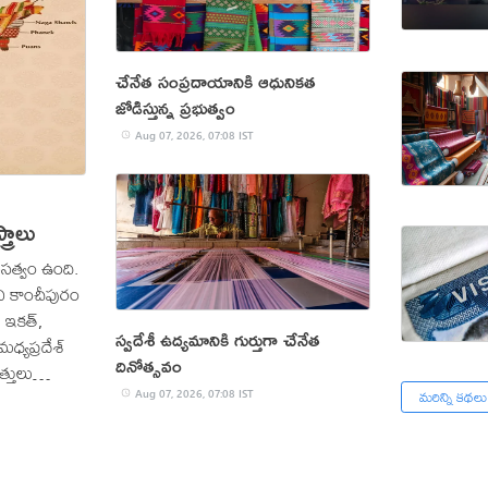
చేనేత సంప్రదాయానికి ఆధునికత
జోడిస్తున్న ప్రభుత్వం
Aug 07, 2026, 07:08 IST
్రాలు
ారసత్వం ఉంది.
ోని కాంచీపురం
ి ఇకత్,
స్వదేశీ ఉద్యమానికి గుర్తుగా చేనేత
మధ్యప్రదేశ్
దినోత్సవం
త్తులు
మరిన్ని కథలు
వి కేవలం
Aug 07, 2026, 07:08 IST
కృతి, కళాత్మక