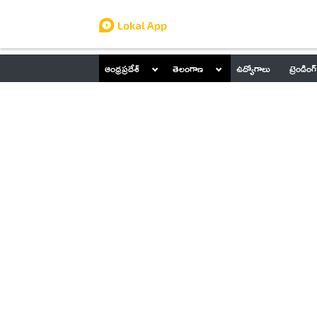
ఆంధ్రప్రదేశ్
తెలంగాణ
ఉద్యోగాలు
ట్రెండింగ్