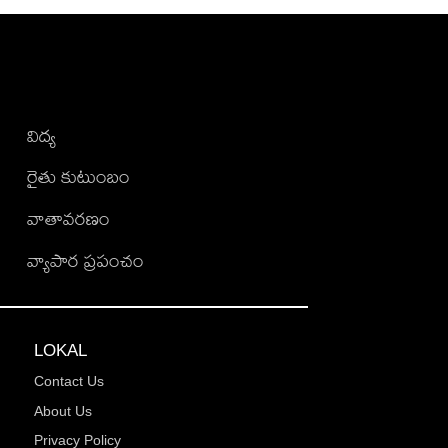
విద్య
రైతు కుటుంబం
వాతావరణం
వ్యాపార ప్రపంచం
LOKAL
Contact Us
About Us
Privacy Policy