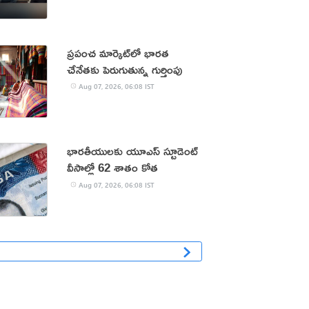
ప్రపంచ మార్కెట్‌లో భారత
చేనేతకు పెరుగుతున్న గుర్తింపు
Aug 07, 2026, 06:08 IST
భారతీయులకు యూఎస్ స్టూడెంట్
వీసాల్లో 62 శాతం కోత
Aug 07, 2026, 06:08 IST