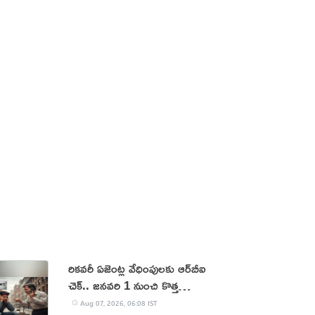
రికవరీ ఏజెంట్ల వేధింపులకు ఆర్‌బీఐ
చెక్.. జనవరి 1 నుంచి కొత్త
నిబంధనలు
Aug 07, 2026, 06:08 IST