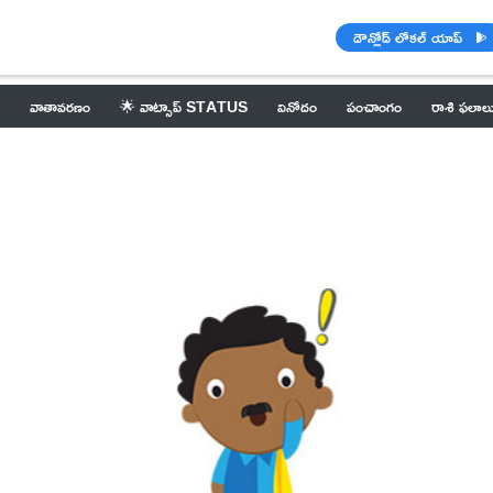
డౌన్లోడ్ లోకల్ యాప్
వాతావరణం
🌟 వాట్సాప్ STATUS
వినోదం
పంచాంగం
రాశి ఫలాల