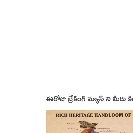
ఈరోజు బ్రేకింగ్ న్యూస్ ని మీరు 