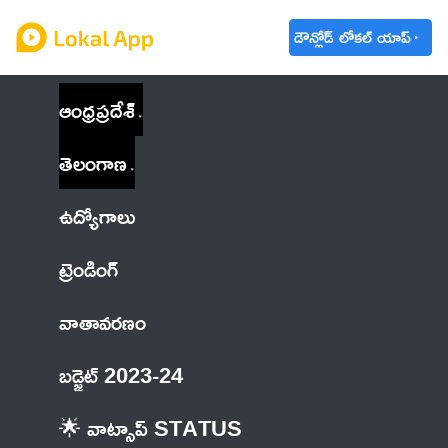
డౌన్లోడ్ లోకల్ యాప్
ఆంధ్రప్రదేశ్
తెలంగాణ
ఉద్యోగాలు
ట్రెండింగ్
వాతావరణం
బడ్జెట్ 2023-24
🌟 వాట్సాప్ STATUS