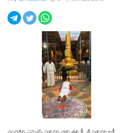
చంద్రగిరి ఎమ్మెల్యే పులివర్తి నాని తల్లి కీ. శే పులివర్తి లక్ష్మీ