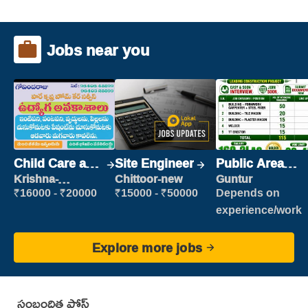
Jobs near you
Child Care and
Site Engineer
Public Area
Patient care
Cleaner
Krishna-
Chittoor-new
Guntur
vijayawada
₹16000 - ₹20000
₹15000 - ₹50000
Depends on
experience/work
Explore more jobs
సంబంధిత పోస్ట్