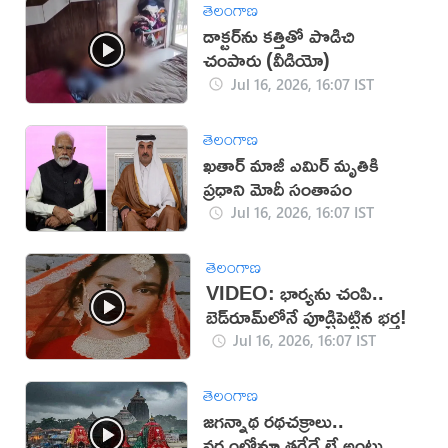
తెలంగాణ
డాక్టర్‌ను కత్తితో పొడిచి
చంపారు (వీడియో)
Jul 16, 2026, 16:07 IST
తెలంగాణ
ఖతార్ మాజీ ఎమిర్ మృతికి
ప్రధాని మోదీ సంతాపం
Jul 16, 2026, 16:07 IST
తెలంగాణ
VIDEO: భార్యను చంపి..
బెడ్‌రూమ్‌లోనే పూడ్చిపెట్టిన భర్త!
Jul 16, 2026, 16:07 IST
తెలంగాణ
జగన్నాథ రథచక్రాలు..
వర్షంలోనూ తగ్గేదే లే అంటున్న