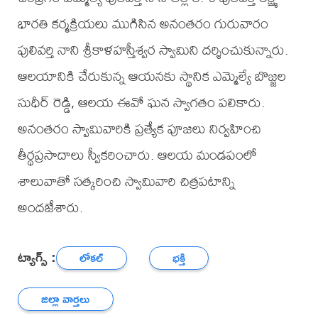
భారతి కర్మక్రియలు ముగిసిన అనంతరం గురువారం
పులివర్తి నాని శ్రీకాళహస్తీశ్వర స్వామిని దర్శించుకున్నారు.
ఆలయానికి చేరుకున్న ఆయనకు స్థానిక ఎమ్మెల్యే బొజ్జల
సుధీర్ రెడ్డి, ఆలయ ఈవో ఘన స్వాగతం పలికారు.
అనంతరం స్వామివారికి ప్రత్యేక పూజలు నిర్వహించి
తీర్థప్రసాదాలు స్వీకరించారు. ఆలయ మండపంలో
శాలువాతో సత్కరించి స్వామివారి చిత్రపటాన్ని
అందజేశారు.
ట్యాగ్స్ :
లోకల్
భక్తి
జిల్లా వార్తలు