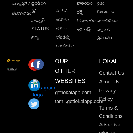
-
ట్రెండింగ్
జాతీయం
రైతు
ఆంధ్రప్రదేశ్
మగువ
కుటుంబం
🌟
భక్తి
తమిళనాడు
వినోదం
వాట్సాప్
సమాచారం
వాతావరణం
STATUS
కరోనా
క్లాసిఫైడ్స్
వ్యాపార
అప్‌డేట్స్
టిప్స్
ప్రపంచం
రాజకీయం
OUR
LOKAL
OTHER
Contact Us
WEBSITES
About Us
Privacy
getlokalapp.com
Policy
tamil.getlokalapp.com
Terms &
Conditions
Advertise