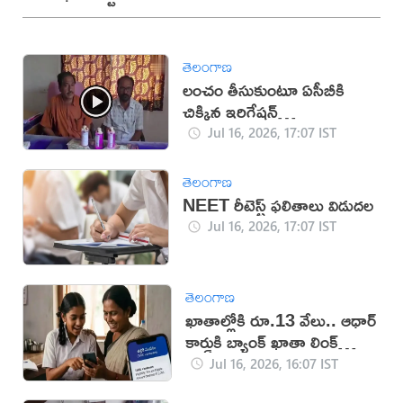
తెలంగాణ
లంచం తీసుకుంటూ ఏసీబీకి
చిక్కిన ఇరిగేషన్
అధికారులు(వీడియో)
Jul 16, 2026, 17:07 IST
తెలంగాణ
NEET రీటెస్ట్ ఫలితాలు విడుదల
Jul 16, 2026, 17:07 IST
తెలంగాణ
ఖాతాల్లోకి రూ.13 వేలు.. ఆధార్
కార్డుకి బ్యాంక్ ఖాతా లింక్
తప్పనిసరి!
Jul 16, 2026, 16:07 IST