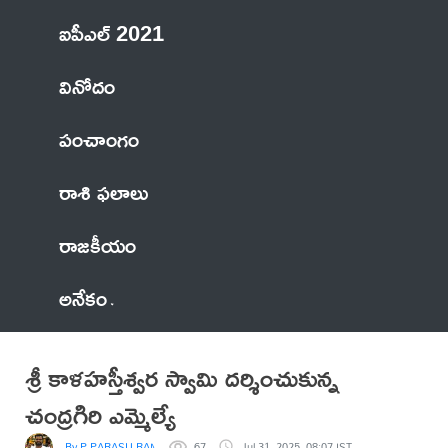
ఐపీఎల్ 2021
వినోదం
పంచాంగం
రాశి ఫలాలు
రాజకీయం
అనేకం
శ్రీ కాళహస్తీశ్వర స్వామి దర్శించుకున్న
చంద్రగిరి ఎమ్మెల్యే
By P PARASU RAM
67
Jul 31, 2025, 08:07 IST