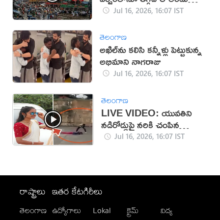
భక్తులు
Jul 16, 2026, 16:07 IST
తెలంగాణ
అఖిల్‌ను కలిసి కన్నీళ్లు పెట్టుకున్న
అభిమాని నాగరాజు
Jul 16, 2026, 16:07 IST
తెలంగాణ
LIVE VIDEO: యువతిని
నడిరోడ్డుపై నరికి చంపిన
కిరాతకుడు
Jul 16, 2026, 16:07 IST
రాష్ట్రాలు
ఇతర కేటగిరీలు
తెలంగాణ
ఉద్యోగాలు
Lokal
క్రైమ్
విద్య