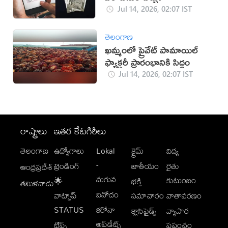
Jul 14, 2026, 02:07 IST
తెలంగాణ
ఖమ్మంలో ప్రైవేట్ పామాయిల్
ఫ్యాక్టరీ ప్రారంభానికి సిద్ధం
Jul 14, 2026, 02:07 IST
రాష్ట్రాలు
ఇతర కేటగిరీలు
తెలంగాణ
ఉద్యోగాలు
Lokal
క్రైమ్
విద్య
-
ట్రెండింగ్
జాతీయం
రైతు
ఆంధ్రప్రదేశ్
మగువ
కుటుంబం
🌟
భక్తి
తమిళనాడు
వినోదం
వాట్సాప్
సమాచారం
వాతావరణం
STATUS
కరోనా
క్లాసిఫైడ్స్
వ్యాపార
అప్‌డేట్స్
టిప్స్
ప్రపంచం