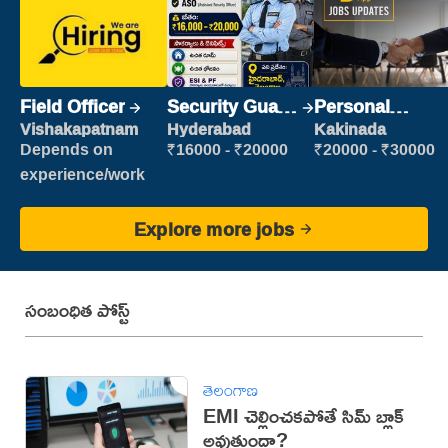
Field Officer
Security Guard
Personal
(Security)
Assistant
Vishakapatnam
Hyderabad
Kakinada
Depends on
₹16000 - ₹20000
₹20000 - ₹30000
experience/work
Explore more jobs
సంబంధిత పోస్ట్
తెలంగాణ
EMI చెల్లించకపోతే సిమ్ బ్లాక్
అవుతుందా?