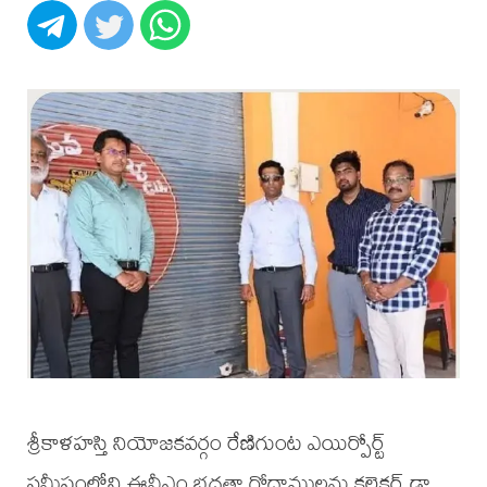
శ్రీకాళహస్తి నియోజకవర్గం రేణిగుంట ఎయిర్పోర్ట్
సమీపంలోని ఈవీఎం భద్రతా గోదాములను కలెక్టర్ డా.