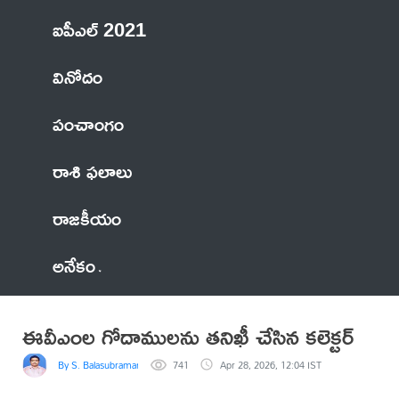
ఐపీఎల్ 2021
వినోదం
పంచాంగం
రాశి ఫలాలు
రాజకీయం
అనేకం
ఈవీఎంల గోదాములను తనిఖీ చేసిన కలెక్టర్
By S. Balasubramanyam
741
Apr 28, 2026, 12:04 IST