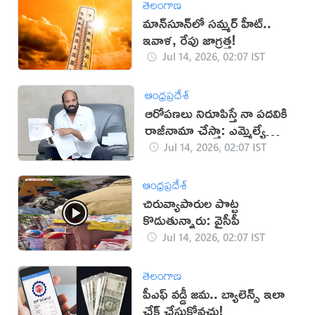
తెలంగాణ
మాన్‌సూన్‌లో సమ్మర్ హీట్..
ఇవాళ, రేపు జాగ్రత్త!
Jul 14, 2026, 02:07 IST
ఆంధ్రప్రదేశ్
ఆరోపణలు నిరూపిస్తే నా పదవికి
రాజీనామా చేస్తా: ఎమ్మెల్యే
యార్లగడ్డ
Jul 14, 2026, 02:07 IST
ఆంధ్రప్రదేశ్
చిరువ్యాపారుల పొట్ట
కొడుతున్నారు: వైసీపీ
Jul 14, 2026, 02:07 IST
తెలంగాణ
పీఎఫ్ వడ్డీ జమ.. బ్యాలెన్స్ ఇలా
చేక్‌ చేసుకోవచ్చు!