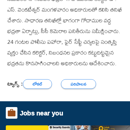
ఎస్. వెంకటేశ్వర్ మంగళవారం అధికారులతో కలిసి తనిఖీ
చేశారు. సాధారణ తనిఖీల్లో భాగంగా గోదాముల వద్ద
భద్రతా ఏర్పాట్లు, సీసీ కెమెరాల పనితీరును సమీక్షించారు.
24 గంటల పోలీసు పహారా, ఫైర్ సేఫ్టీ చర్యలపై సంతృప్తి
వ్యక్తం చేసిన కలెక్టర్, నిబంధనల ప్రకారం కట్టుదిట్టమైన
భద్రతను కొనసాగించాలని అధికారులను ఆదేశించారు.
ట్యాగ్స్ :
లోకల్
పరిపాలన
Jobs near you