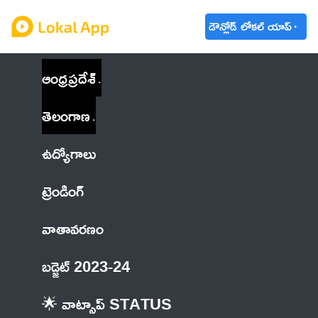
డౌన్లోడ్ లోకల్ యాప్
ఆంధ్రప్రదేశ్
తెలంగాణ
ఉద్యోగాలు
ట్రెండింగ్
వాతావరణం
బడ్జెట్ 2023-24
🌟 వాట్సాప్ STATUS