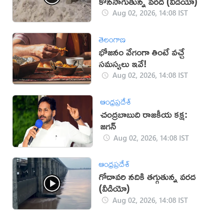
కొనసాగుతున్న వరద (వీడియో)
Aug 02, 2026, 14:08 IST
తెలంగాణ
భోజనం వేగంగా తింటే వచ్చే
సమస్యలు ఇవే!
Aug 02, 2026, 14:08 IST
ఆంధ్రప్రదేశ్
చంద్రబాబుది రాజకీయ కక్ష:
జగన్
Aug 02, 2026, 14:08 IST
ఆంధ్రప్రదేశ్
గోదావరి నదికి తగ్గుతున్న వరద
(వీడియో)
Aug 02, 2026, 14:08 IST