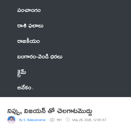
పంచాంగం
రాశి ఫలాలు
రాజకీయం
బంగారం-వెండి ధరలు
క్రైమ్
అనేకం
నిప్పు, విజయన్ తో చెలగాటమొద్దు
By S. Balasubramanyam
991
May 28, 2026, 12:05 IST