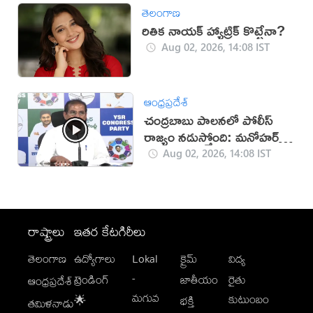
తెలంగాణ
రితిక నాయక్ హ్యాట్రిక్ కొట్టేనా?
Aug 02, 2026, 14:08 IST
ఆంధ్రప్రదేశ్
చంద్రబాబు పాలనలో పోలీస్
రాజ్యం నడుస్తోంది: మనోహర్
రెడ్డి
Aug 02, 2026, 14:08 IST
రాష్ట్రాలు
ఇతర కేటగిరీలు
తెలంగాణ
ఉద్యోగాలు
Lokal
క్రైమ్
విద్య
-
ట్రెండింగ్
జాతీయం
రైతు
ఆంధ్రప్రదేశ్
మగువ
కుటుంబం
🌟
భక్తి
తమిళనాడు