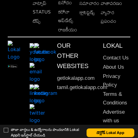
వినోదం
వాట్సాప్
సమాచారం
వాతావరణం
STATUS
కరోనా
క్లాసిఫైడ్స్
వ్యాపార
అప్‌డేట్స్
టిప్స్
ప్రపంచం
రాజకీయం
OUR
LOKAL
OTHER
Contact Us
WEBSITES
About Us
Privacy
getlokalapp.com
Policy
tamil.getlokalapp.com
Terms &
Conditions
Advertise
with us
Sitemap
తాజా వార్తలు & ఉద్యోగాలను పొందడానికి Lokal
డౌన్లోడ్ Lokal App
Appని ఇన్‌స్టాల్ చేయండి
This material may not be published, transmitted, rewritten or redistributed. © 2020 Lokal App. All rights reserved.