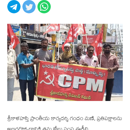
శ్రీకాళహస్తి ప్రాంతీయ కార్యదర్శి గంధం మణి, ప్రతిపక్షాలను
అణగదొక్కడానికి తమ జేబు సంస్థ ఈడీని