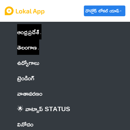
డౌన్లోడ్ లోకల్ యాప్
ఆంధ్రప్రదేశ్
తెలంగాణ
ఉద్యోగాలు
ట్రెండింగ్
వాతావరణం
🌟 వాట్సాప్ STATUS
వినోదం