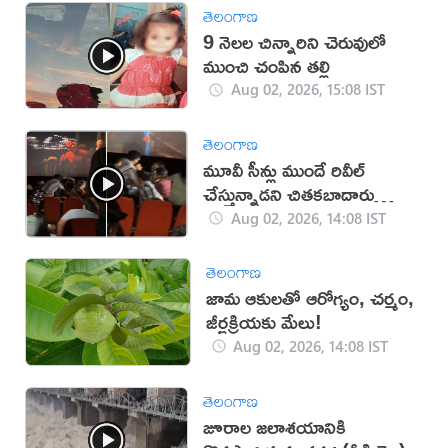
తెలంగాణ
9 నెలల చిన్నారిని చెరువులో
ముంచి చంపిన తల్లి
Aug 02, 2026, 15:08 IST
తెలంగాణ
మూవీ సీన్లు ముందే రివీల్
చేస్తున్నాడని చితకబాదారు
(వీడియో)
Aug 02, 2026, 14:08 IST
తెలంగాణ
జామ ఆకులతో ఆరోగ్యం, చర్మం,
జీర్ణక్రియకు మేలు!
Aug 02, 2026, 14:08 IST
తెలంగాణ
జూరాల జలాశయానికి