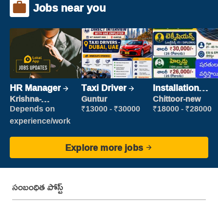
Jobs near you
HR Manager
Taxi Driver
Installation
Engineer/
Krishna-
Guntur
Chittoor-new
vijayawada
Helper
Depends on
₹13000 - ₹30000
₹18000 - ₹28000
experience/work
Explore more jobs
సంబంధిత పోస్ట్