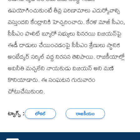
ఉపయోగించుకుంటే తీవ్ర పరిణామాలు ఎదుర్కోవాల్సి
వస్తుందని కేంద్రానికి హెచ్చరించారు. కేరళ మాజీ సీఎం,
సీపీఎం పొలిట్ బ్యూరో సభ్యులు పినరయి విజయన్‌పై
ఈడీ దాడులు చేయించడంపై సీపీఎం శ్రేణులు స్థానిక
అంబేద్కర్ సర్కిల్ వద్ద నిరసన తెలిపాయి. రాజకీయాల్లో
అవినీతి మచ్చలేని నాయకుడు విజయన్ అని మణి
కొనియాడారు. ఈ సంఘటన గురువారం
చోటుచేసుకుంది.
ట్యాగ్స్ :
లోకల్
రాజకీయం