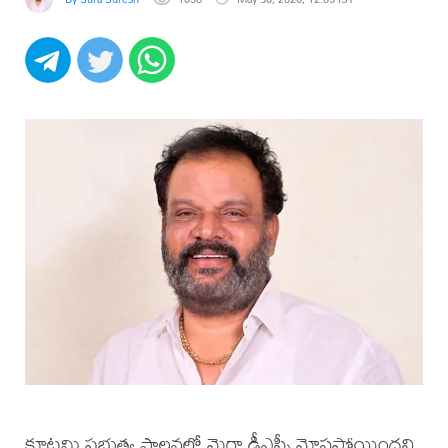
కూటమి ప్రభుత్వ పాలనలో మెగా డీఎస్సీ మోసపోయిందని