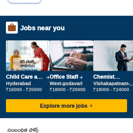
Jobs near you
Child Care and
Office Staff
Chemist
Patient care
Production
Hyderabad
West-godavari
Vishakapatnam-
new
Executive
₹16000 - ₹35000
₹18000 - ₹20000
₹18000 - ₹24000
Explore more jobs
సంబంధిత పోస్ట్