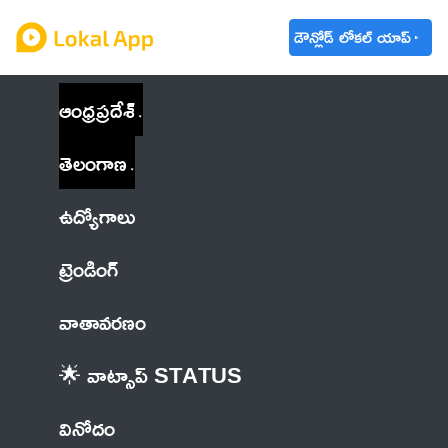
డౌన్లోడ్ లోకల్ యాప్
ఆంధ్రప్రదేశ్
తెలంగాణ
ఉద్యోగాలు
ట్రెండింగ్
వాతావరణం
🌟 వాట్సాప్ STATUS
వినోదం