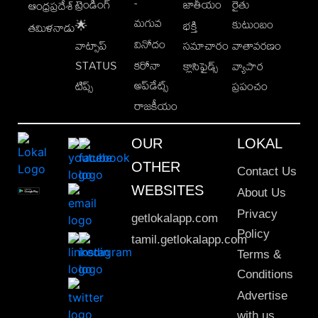
-
ట్రెండింగ్
జాతీయం
రైతు
ఆంధ్రప్రదేశ్
మగువ
కుటుంబం
🌟
భక్తి
తమిళనాడు
వినోదం
వాట్సాప్
సమాచారం
వాతావరణం
STATUS
కరోనా
క్లాసిఫైడ్స్
వ్యాపార
అప్‌డేట్స్
టిప్స్
ప్రపంచం
రాజకీయం
OUR
LOKAL
OTHER
Contact Us
WEBSITES
About Us
Privacy
getlokalapp.com
Policy
tamil.getlokalapp.com
Terms &
Conditions
Advertise
with us