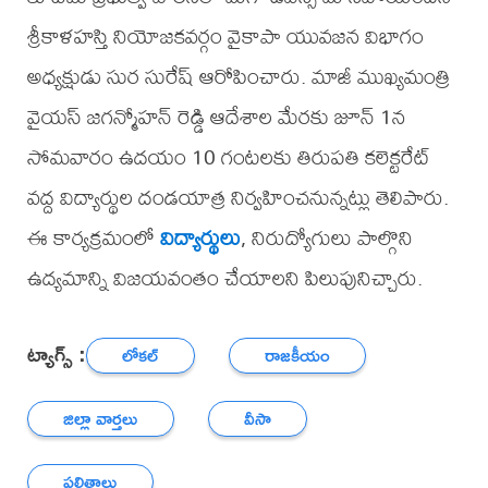
శ్రీకాళహస్తి నియోజకవర్గం వైకాపా యువజన విభాగం
అధ్యక్షుడు సుర సురేష్ ఆరోపించారు. మాజీ ముఖ్యమంత్రి
వైయస్ జగన్మోహన్ రెడ్డి ఆదేశాల మేరకు జూన్ 1న
సోమవారం ఉదయం 10 గంటలకు తిరుపతి కలెక్టరేట్
వద్ద విద్యార్థుల దండయాత్ర నిర్వహించనున్నట్లు తెలిపారు.
ఈ కార్యక్రమంలో
విద్యార్థులు
, నిరుద్యోగులు పాల్గొని
ఉద్యమాన్ని విజయవంతం చేయాలని పిలుపునిచ్చారు.
ట్యాగ్స్ :
లోకల్
రాజకీయం
జిల్లా వార్తలు
వీసా
ఫలితాలు