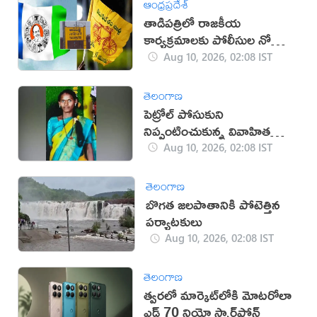
ఆంధ్రప్రదేశ్
తాడిపత్రిలో రాజకీయ
కార్యక్రమాలకు పోలీసుల నో
ఎంట్రీ
Aug 10, 2026, 02:08 IST
తెలంగాణ
పెట్రోల్ పోసుకుని
నిప్పంటించుకున్న వివాహిత
మృతి
Aug 10, 2026, 02:08 IST
తెలంగాణ
బొగత జలపాతానికి పోటెత్తిన
పర్యాటకులు
Aug 10, 2026, 02:08 IST
తెలంగాణ
త్వరలో మార్కెట్‌లోకి మోటరోలా
ఎడ్జ్ 70 నియో స్మార్ట్‌ఫోన్