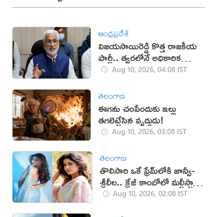
ఆంధ్రప్రదేశ్
విజయసాయిరెడ్డి కొత్త రాజకీయ
పార్టీ.. త్వరలోనే అధికారిక
ప్రకటన!
Aug 10, 2026, 04:08 IST
తెలంగాణ
ఈగను చంపేందుకు ఇల్లు
తగలెట్టేసిన వృద్ధుడు!
Aug 10, 2026, 03:08 IST
తెలంగాణ
తొలిసారి ఒకే ఫ్రేమ్‌లోకి జాన్వీ-
శ్రీలీల.. క్రేజీ కాంబోలో మల్టీస్టారర్
సినిమా?
Aug 10, 2026, 02:08 IST