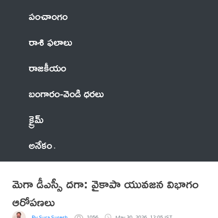
పంచాంగం
రాశి ఫలాలు
రాజకీయం
బంగారం-వెండి ధరలు
క్రైమ్
అనేకం
మెగా డీఎస్సీ దగా: వైకాపా యువజన విభాగం
ఆరోపణలు
By Sura Suresh
1056
May 30, 2026, 12:05 IST