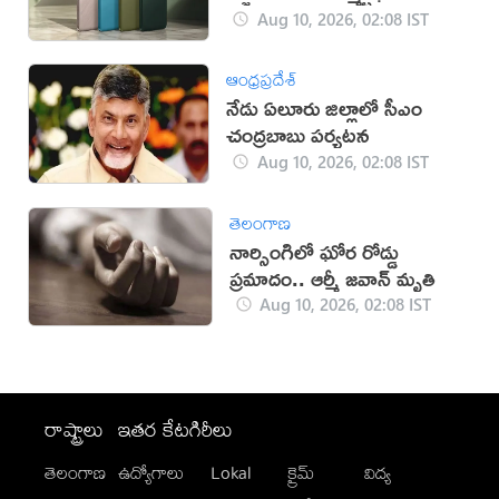
Aug 10, 2026, 02:08 IST
ఆంధ్రప్రదేశ్
నేడు ఏలూరు జిల్లాలో సీఎం
చంద్రబాబు పర్యటన
Aug 10, 2026, 02:08 IST
తెలంగాణ
నార్సింగిలో ఘోర రోడ్డు
ప్రమాదం.. ఆర్మీ జవాన్ మృతి
Aug 10, 2026, 02:08 IST
రాష్ట్రాలు
ఇతర కేటగిరీలు
తెలంగాణ
ఉద్యోగాలు
Lokal
క్రైమ్
విద్య