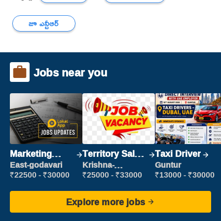
జూ ఎన్టీఆర్
Jobs near you
Marketing
Territory Sales
Taxi Driver
Executive
Manager
East-godavari
Krishna-
Guntur
vijayawada
₹22500 - ₹30000
₹25000 - ₹33000
₹13000 - ₹30000
Explore more jobs