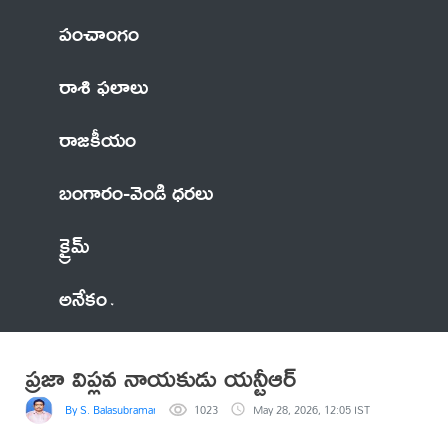
పంచాంగం
రాశి ఫలాలు
రాజకీయం
బంగారం-వెండి ధరలు
క్రైమ్
అనేకం
ప్రజా విప్లవ నాయకుడు యన్టీఆర్‌
By S. Balasubramanyam
1023
May 28, 2026, 12:05 IST