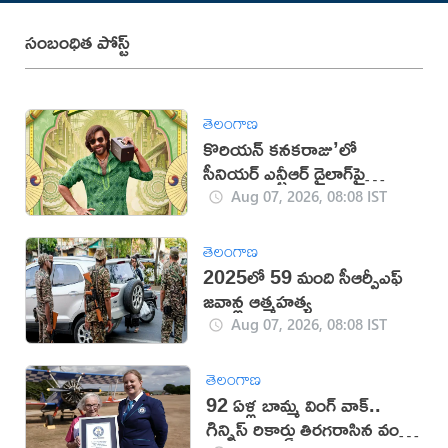
సంబంధిత పోస్ట్
తెలంగాణ
కొరియన్ కనకరాజు’లో
సీనియర్ ఎన్టీఆర్ డైలాగ్‌పై
వివాదం!
Aug 07, 2026, 08:08 IST
తెలంగాణ
2025లో 59 మంది సీఆర్పీఎఫ్
జ‌వాన్ల ఆత్మ‌హ‌త్య
Aug 07, 2026, 08:08 IST
తెలంగాణ
92 ఏళ్ల బామ్మ వింగ్ వాక్..
గిన్నిస్ రికార్డు తిరగరాసిన వండర్