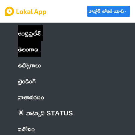
డౌన్లోడ్ లోకల్ యాప్
ఆంధ్రప్రదేశ్
తెలంగాణ
ఉద్యోగాలు
ట్రెండింగ్
వాతావరణం
🌟 వాట్సాప్ STATUS
వినోదం