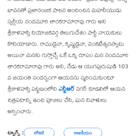
భావనతో ప్రజారంజక పాలన అందించిన మహనీయుడు
స్వర్గీయ నందమూరి తారకరామారావు గారు అని
శ్రీకాళహస్తి నియోజకవర్గ తెలుగుదేశం పార్టీ నాయకులు
కొనియాడారు. రాముడైనా, కృష్ణుడైనా, వెంకటేశ్వరస్వామి
అయినా మనకు గుర్తొచ్చే ఒకే ఒక్క రూపం మన నందమూరి
తారకరామారావు గారు అని, నేడు ఆ యుగపురుషుడి 103
వ జయంతి సందర్బంగా ఆయనను స్మరించుకుంటూ
శ్రీకాళహస్తి పట్టణంలోని
ఎన్టీఆర్
నగర్ కూడలిలో ఆయన
చిత్రపటాన్ని ఉంచి పూజలు చేసి, ఘన నివాళులు
అర్పించారు.
ట్యాగ్స్ :
లోకల్
రాజకీయం