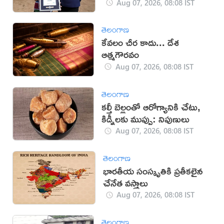
ఉమెన్
Aug 07, 2026, 08:08 IST
తెలంగాణ
కేవలం చీర కాదు... దేశ
ఆత్మగౌరవం
Aug 07, 2026, 08:08 IST
తెలంగాణ
కల్తీ బెల్లంతో ఆరోగ్యానికి చేటు,
కిడ్నీలకు ముప్పు: నిపుణులు
Aug 07, 2026, 08:08 IST
తెలంగాణ
భారతీయ సంస్కృతికి ప్రతీకలైన
చేనేత వస్త్రాలు
Aug 07, 2026, 08:08 IST
తెలంగాణ