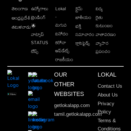
తెలంగాణ
ఉద్యోగాలు
Lokal
క్రైమ్
విద్య
-
ట్రెండింగ్
జాతీయం
రైతు
ఆంధ్రప్రదేశ్
మగువ
కుటుంబం
🌟
భక్తి
తమిళనాడు
వినోదం
వాట్సాప్
సమాచారం
వాతావరణం
STATUS
కరోనా
క్లాసిఫైడ్స్
వ్యాపార
అప్‌డేట్స్
టిప్స్
ప్రపంచం
రాజకీయం
OUR
LOKAL
OTHER
Contact Us
WEBSITES
About Us
Privacy
getlokalapp.com
Policy
tamil.getlokalapp.com
Terms &
Conditions