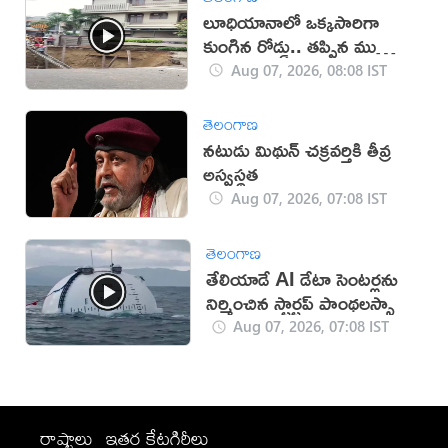
లూధియానాలో ఒక్కసారిగా
కుంగిన రోడ్డు.. తప్పిన ముప్పు
(వీడియో)
Aug 07, 2026, 08:08 IST
తెలంగాణ
నటుడు మిథున్ చక్రవర్తికి తీవ్ర
అస్వస్థత
Aug 07, 2026, 07:08 IST
తెలంగాణ
తేలియాడే AI డేటా సెంటర్లను
నిర్మించిన స్టార్టప్ పాంథలస్సా
Aug 07, 2026, 07:08 IST
రాష్ట్రాలు
ఇతర కేటగిరీలు