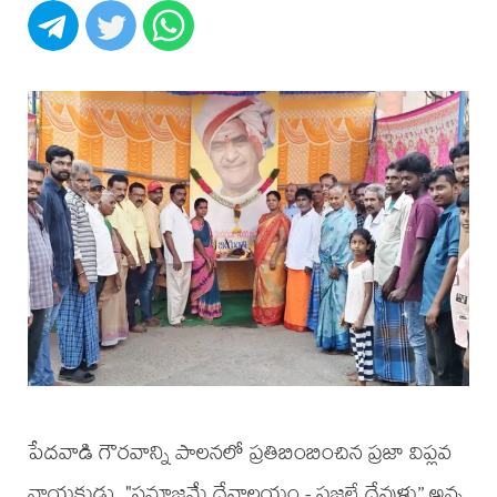
పేదవాడి గౌరవాన్ని పాలనలో ప్రతిబింబించిన ప్రజా విప్లవ
నాయకుడు, "సమాజమే దేవాలయం - ప్రజలే దేవుళ్లు” అన్న