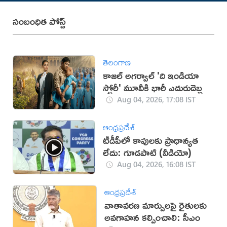
సంబంధిత పోస్ట్
తెలంగాణ
కాజల్ అగర్వాల్ 'ది ఇండియా
స్టోరీ' మూవీకి భారీ ఎదురుదెబ్బ
Aug 04, 2026, 17:08 IST
ఆంధ్రప్రదేశ్
టీడీపీలో కాపులకు ప్రాధాన్యత
లేదు: గూడపాటి (వీడియో)
Aug 04, 2026, 16:08 IST
ఆంధ్రప్రదేశ్
వాతావరణ మార్పులపై రైతులకు
అవగాహన కల్పించాలి: సీఎం