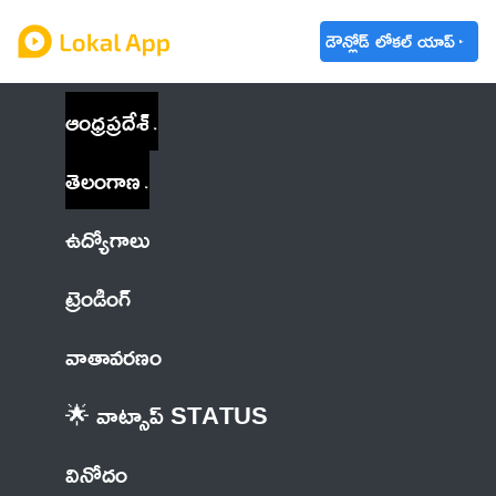
డౌన్లోడ్ లోకల్ యాప్
ఆంధ్రప్రదేశ్
తెలంగాణ
ఉద్యోగాలు
ట్రెండింగ్
వాతావరణం
🌟 వాట్సాప్ STATUS
వినోదం