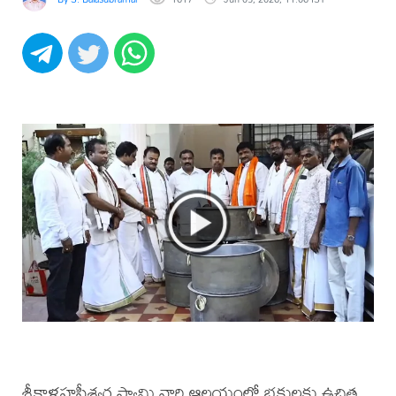
శ్రీకాళహస్తీశ్వర స్వామి వారి ఆలయంలో భక్తులకు ఉచిత