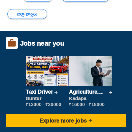
జిల్లా వార్తలు
Jobs near you
Taxi Driver
Agriculture
Labour
Guntur
Kadapa
₹13000 - ₹30000
₹16000 - ₹18000
Explore more jobs