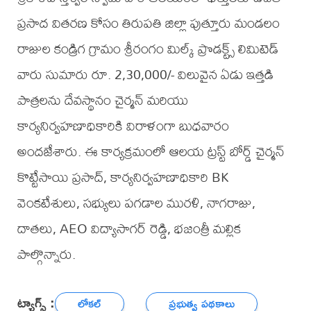
ప్రసాద వితరణ కోసం తిరుపతి జిల్లా పుత్తూరు మండలం
రాజుల కండ్రిగ గ్రామం శ్రీరంగం మిల్క్ ప్రొడక్ట్స్ లిమిటెడ్
వారు సుమారు రూ. 2,30,000/- విలువైన ఏడు ఇత్తడి
పాత్రలను దేవస్థానం చైర్మన్ మరియు
కార్యనిర్వహణాధికారికి విరాళంగా బుధవారం
అందజేశారు. ఈ కార్యక్రమంలో ఆలయ ట్రస్ట్ బోర్డ్ చైర్మన్
కొట్టేసాయి ప్రసాద్, కార్యనిర్వహణాధికారి BK
వెంకటేశులు, సభ్యులు పగడాల మురళి, నాగరాజు,
దాతలు, AEO విద్యాసాగర్ రెడ్డి, భజంత్రీ మల్లిక
పాల్గొన్నారు.
ట్యాగ్స్ :
లోకల్
ప్రభుత్వ పథకాలు