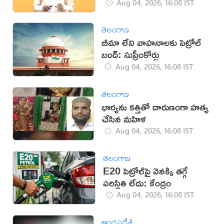
Aug 04, 2026, 16:08 IST
తెలంగాణ
బీమా లేని వాహనాలకు పెట్రోల్
బంద్: సుప్రీంకోర్టు
Aug 04, 2026, 16:08 IST
తెలంగాణ
భార్యను కత్తితో దారుణంగా హత్య
చేసిన మహిళ
Aug 04, 2026, 16:08 IST
తెలంగాణ
E20 పెట్రోల్‌పై వెనక్కి తగ్గే
పరిస్థితి లేదు: కేంద్రం
Aug 04, 2026, 16:08 IST
ఆంధ్రప్రదేశ్