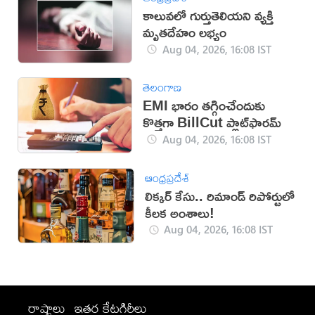
కాలువలో గుర్తుతెలియని వ్యక్తి
మృతదేహం లభ్యం
Aug 04, 2026, 16:08 IST
తెలంగాణ
EMI భారం తగ్గించేందుకు
కొత్తగా BillCut ప్లాట్‌ఫారమ్
Aug 04, 2026, 16:08 IST
ఆంధ్రప్రదేశ్
లిక్కర్ కేసు.. రిమాండ్​ రిపోర్టులో
కీలక అంశాలు!
Aug 04, 2026, 16:08 IST
రాష్ట్రాలు
ఇతర కేటగిరీలు