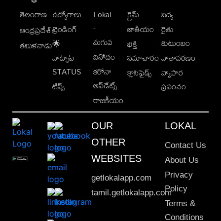
తెలంగాణ
ఉద్యోగాలు
Lokal
క్రైమ్
విద్య
-
ట్రెండింగ్
జాతీయం
రైతు
ఆంధ్రప్రదేశ్
మగువ
కుటుంబం
🌟
భక్తి
తమిళనాడు
వినోదం
వాట్సాప్
సమాచారం
వాతావరణం
STATUS
కరోనా
క్లాసిఫైడ్స్
వ్యాపార
అప్‌డేట్స్
టిప్స్
ప్రపంచం
రాజకీయం
OUR
LOKAL
OTHER
Contact Us
WEBSITES
About Us
Privacy
getlokalapp.com
Policy
tamil.getlokalapp.com
Terms &
Conditions