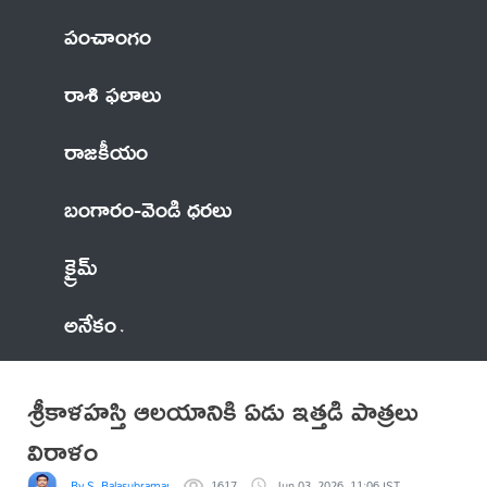
పంచాంగం
రాశి ఫలాలు
రాజకీయం
బంగారం-వెండి ధరలు
క్రైమ్
అనేకం
శ్రీకాళహస్తి ఆలయానికి ఏడు ఇత్తడి పాత్రలు
విరాళం
By S. Balasubramanyam
1617
Jun 03, 2026, 11:06 IST